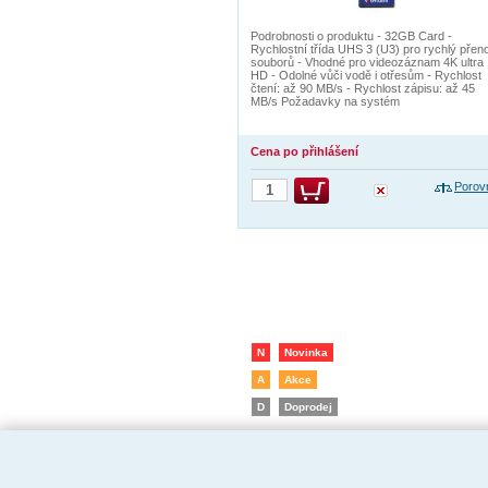
Podrobnosti o produktu - 32GB Card -
Rychlostní třída UHS 3 (U3) pro rychlý přen
souborů - Vhodné pro videozáznam 4K ultra
HD - Odolné vůči vodě i otřesům - Rychlost
čtení: až 90 MB/s - Rychlost zápisu: až 45
MB/s Požadavky na systém
Cena po přihlášení
Porov
N
Novinka
A
Akce
D
Doprodej