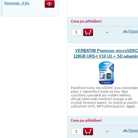
Porovnat -
0
Ks
Cena po přihlášení
Porov
VERBATIM Premium microSDXC
128GB UHS-I V10 U1 + SD adaptér
Paměťové karty microSDHC jsou momentál
jedny z nejmenších karet na trhu. Byly
vytvořeny speciálně pro mobilní telefony,
užívají velmi malé množství energie a tak
zvyšují životnost baterií. Je možné je použít i
zařízeních GPS, MP3 přehrávačích, digitál...
Cena po přihlášení
Porov