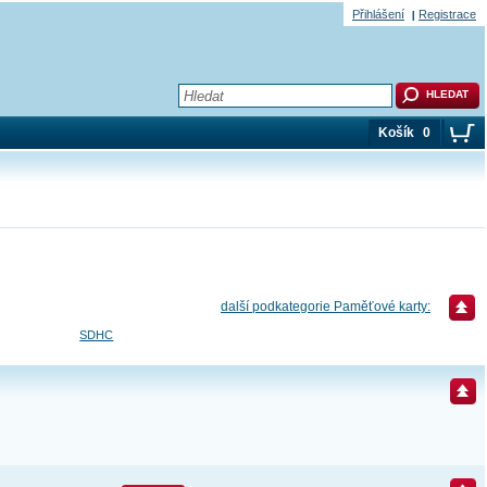
Přihlášení
Registrace
Košík
0
další podkategorie Paměťové karty:
SDHC