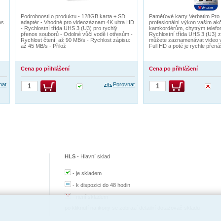
Podrobnosti o produktu - 128GB karta + SD
Paměťové karty Verbatim Pro
os
adaptér - Vhodné pro videozáznam 4K ultra HD
profesionální výkon vašim a
- Rychlostní třída UHS 3 (U3) pro rychlý
kamkordérům, chytrým telefo
přenos souborů - Odolné vůči vodě i otřesům -
Rychlostní třída UHS 3 (U3) 
Rychlost čtení: až 90 MB/s - Rychlost zápisu:
můžete zaznamenávat video v
až 45 MB/s - Přilož
Full HD a poté je rychle přená
Cena po přihlášení
Cena po přihlášení
nat
Porovnat
HLS
-
Hlavní sklad
-
je skladem
-
k dispozici do 48 hodin
-
není skladem
po kliknutí na ikony se zobrazí detailní dotazovač skladu