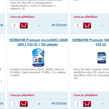
videa 4K Ultra HD ve fotoaparátech,
videokamerách, chytrých telefonech a
tabletech. Bl
Cena po přihlášení
Cena po přihlášení
nat
Porovnat
VERBATIM Premium microSDXC 64GB
VERBATIM Premium SDH
UHS-I V10 U1 + SD adaptér
V10 U1
ně
Paměťová karta micro SDXC, 64GB, čtení až
Karty SD High Capacity (SDH
90 MB/s, zápis minimálně 10 MB/s, U1, adapter
paměťové karty SD, které jso
v balení
specifikaci SDA 2.0 a dosahují
GB.
 v
Cena po přihlášení
Cena po přihlášení
nat
Porovnat