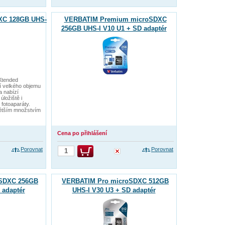
XC 128GB UHS-
VERBATIM Premium microSDXC
256GB UHS-I V10 U1 + SD adaptér
Xtended
ní velkého objemu
a nabízí
úložiště i
 fotoaparáty.
ětším množstvím
Cena po přihlášení
Porovnat
Porovnat
SDXC 256GB
VERBATIM Pro microSDXC 512GB
 adaptér
UHS-I V30 U3 + SD adaptér