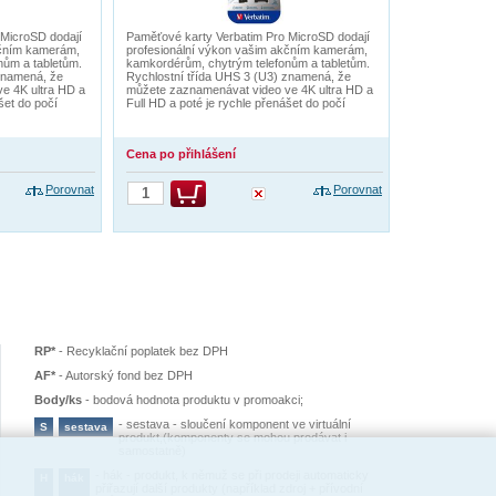
 MicroSD dodají
Paměťové karty Verbatim Pro MicroSD dodají
kčním kamerám,
profesionální výkon vašim akčním kamerám,
nům a tabletům.
kamkordérům, chytrým telefonům a tabletům.
znamená, že
Rychlostní třída UHS 3 (U3) znamená, že
e 4K ultra HD a
můžete zaznamenávat video ve 4K ultra HD a
šet do počí
Full HD a poté je rychle přenášet do počí
Cena po přihlášení
Porovnat
Porovnat
RP*
-
Recyklační poplatek bez DPH
AF*
-
Autorský fond bez DPH
Body/ks
-
bodová hodnota produktu v promoakci;
-
sestava - sloučení komponent ve virtuální
S
sestava
produkt,(komponenty se mohou prodávat i
samostatně)
-
hák - produkt, k němuž se při prodeji automaticky
H
hák
přiřazují další produkty (například zdroj + přívodní