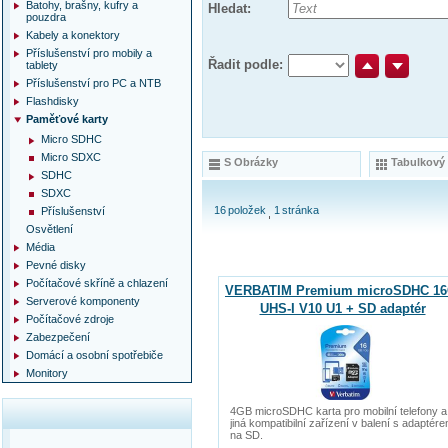
Batohy, brašny, kufry a
Hledat:
pouzdra
Kabely a konektory
Příslušenství pro mobily a
Řadit podle:
tablety
Příslušenství pro PC a NTB
Flashdisky
Paměťové karty
Micro SDHC
Micro SDXC
S Obrázky
Tabulkový
SDHC
SDXC
16
položek
1
stránka
Příslušenství
Osvětlení
Média
Pevné disky
Počítačové skříně a chlazení
VERBATIM Premium microSDHC 1
Serverové komponenty
UHS-I V10 U1 + SD adaptér
Počítačové zdroje
Zabezpečení
Domácí a osobní spotřebiče
Monitory
4GB microSDHC karta pro mobilní telefony a
jiná kompatibilní zařízení v balení s adaptér
na SD.