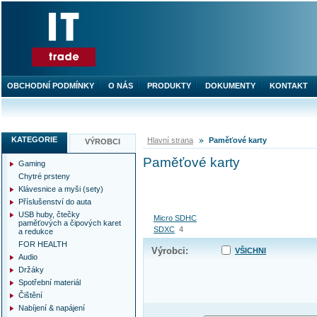
OBCHODNÍ PODMÍNKY
O NÁS
PRODUKTY
DOKUMENTY
KONTAKT
KATEGORIE
Hlavní strana
Paměťové karty
VÝROBCI
Paměťové karty
Gaming
Chytré prsteny
Klávesnice a myši (sety)
Příslušenství do auta
USB huby, čtečky
Micro SDHC
paměťových a čipových karet
SDXC
4
a redukce
FOR HEALTH
Výrobci:
VŠICHNI
Audio
Držáky
Spotřební materiál
Čištění
Nabíjení & napájení