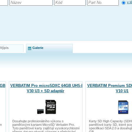
v t
 Výpis
Galerie
6GB
VERBATIM Pro microSDXC 64GB UHS-I
VERBATIM Premium SDH
V30 U3 + SD adaptér
V10 U1
Dosahujte profesionálního výkonu s
Karty SD High Capacity (SDH
em
paměťovými kartami MicroSD Verbatim Pro.
paměťové karty SD, které jso
Tyto paměťové karty zajišťují vysokorychlostní
specifikaci SDA 2.0 a dosahují
přenos dat pro plynulý záznam a přehrávání
GB.