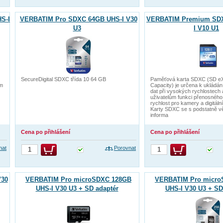
S-I
VERBATIM Pro SDXC 64GB UHS-I V30
VERBATIM Premium SD
U3
I V10 U1
SecureDigital SDXC třída 10 64 GB
Paměťová karta SDXC (SD e
em
Capacity) je určena k ukládá
dat při vysokých rychlostech 
uživatelům funkci přenosného 
rychlost pro kamery a digitální
Karty SDXC se s podstatně v
informa
Cena po přihlášení
Cena po přihlášení
nat
Porovnat
V30
VERBATIM Pro microSDXC 128GB
VERBATIM Pro micro
UHS-I V30 U3 + SD adaptér
UHS-I V30 U3 + SD