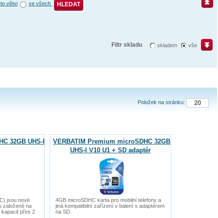
éto větvi
ve všech
HLEDAT
Filtr skladu
skladem
vše
Položek na stránku:
C 32GB UHS-I
VERBATIM Premium microSDHC 32GB
UHS-I V10 U1 + SD adaptér
C) jsou nové
4GB microSDHC karta pro mobilní telefony a
u založené na
jiná kompatibilní zařízení v balení s adaptérem
 kapacit přes 2
na SD.