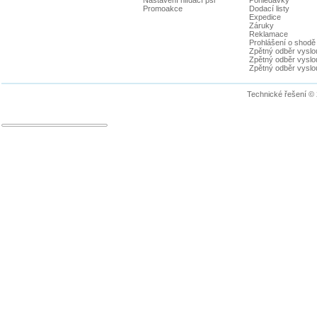
Promoakce
Dodací listy
Expedice
Záruky
Reklamace
Prohlášení o shodě
Zpětný odběr vyslou
Zpětný odběr vyslouž
Zpětný odběr vyslou
Technické řešení ©