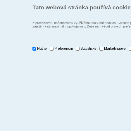
Tato webová stránka používá cooki
K provozování našeho webu využíváme takzvané cookies. Cookies js
zajištění vaší maximální spokojenosti. Dejte nám vědět o svých prefe
Nutné
Preferenční
Statistické
Marketingové