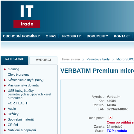
OBCHODNÍ PODMÍNKY
O NÁS
PRODUKTY
DOKUMENTY
KONTAKT
KATEGORIE
Hlavní strana
Paměťové karty
Micro SDX
VÝROBCI
Gaming
VERBATIM Premium micro
Chytré prsteny
Klávesnice a myši (sety)
Příslušenství do auta
USB huby, čtečky
paměťových a čipových karet
Výrobce
Verbatim
a redukce
Kód
44084
FOR HEALTH
Part No.
44084
Audio
EAN
023942440840
Držáky
Dostupnost
Spotřební materiál
Cena po přihláše
Čištění
Záruka
24 měsíců
Nabíjení & napájení
Status
TOP produkt