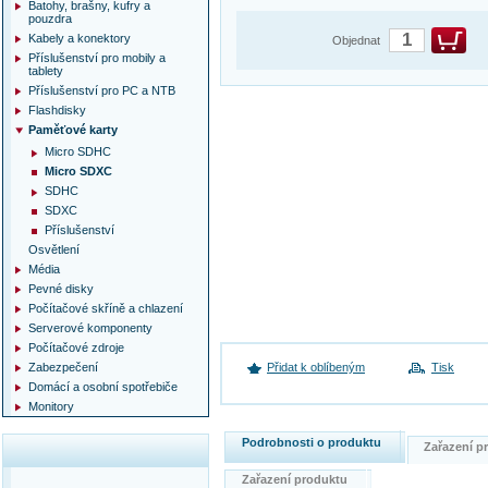
Batohy, brašny, kufry a
pouzdra
Kabely a konektory
Objednat
Příslušenství pro mobily a
tablety
Příslušenství pro PC a NTB
Flashdisky
Paměťové karty
Micro SDHC
Micro SDXC
SDHC
SDXC
Příslušenství
Osvětlení
Média
Pevné disky
Počítačové skříně a chlazení
Serverové komponenty
Počítačové zdroje
Zabezpečení
Přidat k oblíbeným
Tisk
Domácí a osobní spotřebiče
Monitory
Podrobnosti o produktu
Zařazení 
Zařazení produktu