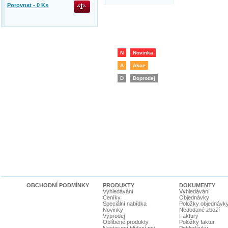
Porovnat -
0
Ks
N
Novinka
A
Akce
D
Doprodej
OBCHODNÍ PODMÍNKY
PRODUKTY
DOKUMENTY
Vyhledávání
Vyhledávání
Ceníky
Objednávky
Speciální nabídka
Položky objednávk
Novinky
Nedodané zboží
Výprodej
Faktury
Oblíbené produkty
Položky faktur
Nastavení hlídací psi
Pohledávky