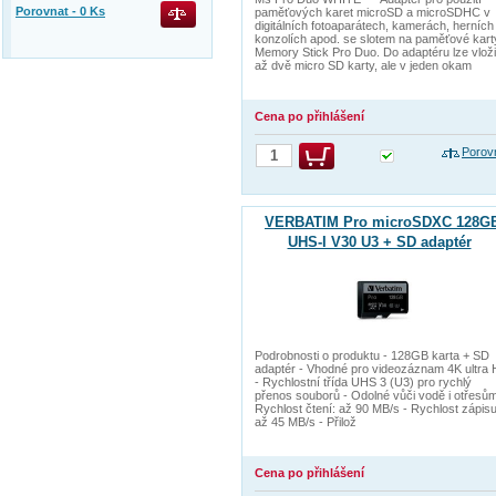
Porovnat -
0
Ks
paměťových karet microSD a microSDHC v
digitálních fotoaparátech, kamerách, herních
konzolích apod. se slotem na paměťové kart
Memory Stick Pro Duo. Do adaptéru lze vloži
až dvě micro SD karty, ale v jeden okam
Cena po přihlášení
Porov
VERBATIM Pro microSDXC 128G
UHS-I V30 U3 + SD adaptér
Podrobnosti o produktu - 128GB karta + SD
adaptér - Vhodné pro videozáznam 4K ultra
- Rychlostní třída UHS 3 (U3) pro rychlý
přenos souborů - Odolné vůči vodě i otřesům
Rychlost čtení: až 90 MB/s - Rychlost zápisu
až 45 MB/s - Přilož
Cena po přihlášení