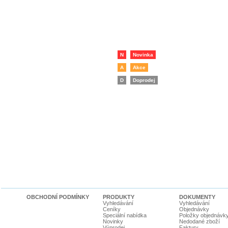
N
Novinka
A
Akce
D
Doprodej
OBCHODNÍ PODMÍNKY
PRODUKTY
DOKUMENTY
Vyhledávání
Vyhledávání
Ceníky
Objednávky
Speciální nabídka
Položky objednávk
Novinky
Nedodané zboží
Výprodej
Faktury