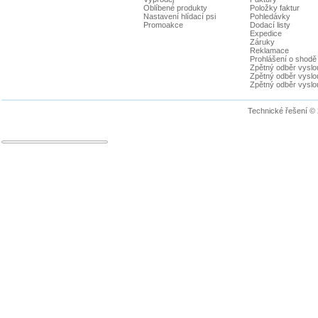
Oblíbené produkty
Položky faktur
Nastavení hlídací psi
Pohledávky
Promoakce
Dodací listy
Expedice
Záruky
Reklamace
Prohlášení o shodě
Zpětný odběr vyslou
Zpětný odběr vyslouž
Zpětný odběr vyslou
Technické řešení ©