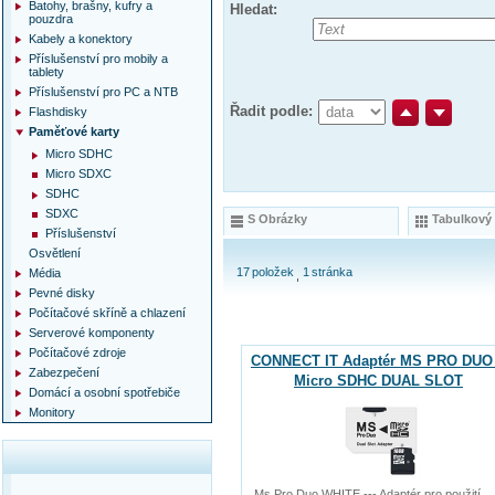
Batohy, brašny, kufry a
Hledat:
pouzdra
Kabely a konektory
Příslušenství pro mobily a
tablety
Příslušenství pro PC a NTB
Řadit podle:
Flashdisky
Paměťové karty
Micro SDHC
Micro SDXC
SDHC
SDXC
S Obrázky
Tabulkový
Příslušenství
Osvětlení
17
položek
1
stránka
Média
Pevné disky
Počítačové skříně a chlazení
Serverové komponenty
Počítačové zdroje
CONNECT IT Adaptér MS PRO DUO
Zabezpečení
Micro SDHC DUAL SLOT
Domácí a osobní spotřebiče
Monitory
Ms Pro Duo WHITE --- Adaptér pro použití