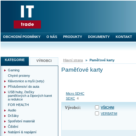
OBCHODNÍ PODMÍNKY
O NÁS
PRODUKTY
DOKUMENTY
KONTAKT
KATEGORIE
Hlavní strana
Paměťové karty
VÝROBCI
Paměťové karty
Gaming
Chytré prsteny
Klávesnice a myši (sety)
Příslušenství do auta
USB huby, čtečky
Micro SDHC
paměťových a čipových karet
SDXC
4
a redukce
FOR HEALTH
Výrobci:
VŠICHNI
Audio
VERBATIM
Držáky
Spotřební materiál
Čištění
Nabíjení & napájení