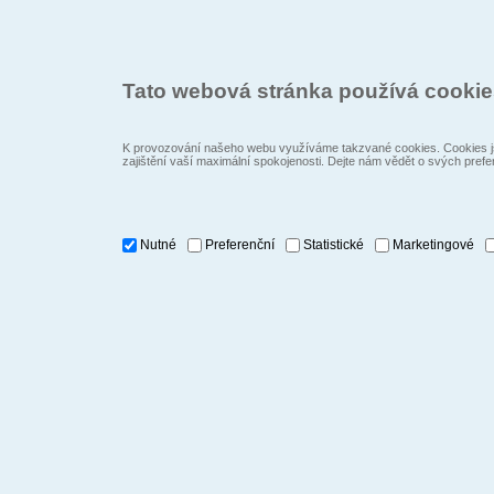
Tato webová stránka používá cooki
K provozování našeho webu využíváme takzvané cookies. Cookies js
zajištění vaší maximální spokojenosti. Dejte nám vědět o svých prefe
Nutné
Preferenční
Statistické
Marketingové