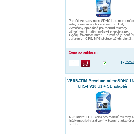
Paměťové karty microSDHC jsou momentál
jedny z nejmenších karet na trhu. Byly
vytvořeny speciálně pro mobilní telefony,
užívají velmi malé množství energie a tak
zvyšují životnost baterií. Je možné je použít i
zařízeních GPS, MP3 přehrávačích, digitál...
Cena po přihlášení
Porov
VERBATIM Premium microSDHC 1
UHS-I V10 U1 + SD adaptér
4GB microSDHC karta pro mobilní telefony a
jiná kompatibilní zařízení v balení s adaptér
na SD.