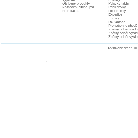
Oblíbené produkty
Položky faktur
Nastavení hlídací psi
Pohledávky
Promoakce
Dodací listy
Expedice
Záruky
Reklamace
Prohlášení o shodě
Zpětný odběr vyslou
Zpětný odběr vyslouž
Zpětný odběr vyslou
Technické řešení ©