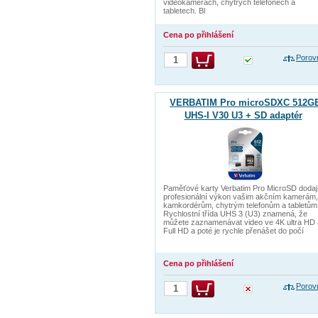
videokamerách, chytrých telefonech a
tabletech. Bl
Cena po přihlášení
Porov
VERBATIM Pro microSDXC 512G
UHS-I V30 U3 + SD adaptér
Paměťové karty Verbatim Pro MicroSD dodaj
profesionální výkon vašim akčním kamerám,
kamkordérům, chytrým telefonům a tabletům
Rychlostní třída UHS 3 (U3) znamená, že
můžete zaznamenávat video ve 4K ultra HD 
Full HD a poté je rychle přenášet do počí
Cena po přihlášení
Porov