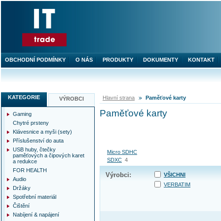
OBCHODNÍ PODMÍNKY
O NÁS
PRODUKTY
DOKUMENTY
KONTAKT
KATEGORIE
Hlavní strana
Paměťové karty
VÝROBCI
Paměťové karty
Gaming
Chytré prsteny
Klávesnice a myši (sety)
Příslušenství do auta
USB huby, čtečky
Micro SDHC
paměťových a čipových karet
SDXC
4
a redukce
FOR HEALTH
Výrobci:
VŠICHNI
Audio
VERBATIM
Držáky
Spotřební materiál
Čištění
Nabíjení & napájení