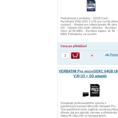
Podrobnosti o produktu - 32GB Card -
Rychlostní třída UHS 3 (U3) pro rychlý přen
souborů - Vhodné pro videozáznam 4K ultra
HD - Odolné vůči vodě i otřesům - Rychlost
čtení: až 90 MB/s - Rychlost zápisu: až 45
MB/s Požadavky na systém
Cena po přihlášení
Porov
VERBATIM Pro microSDXC 64GB UH
V30 U3 + SD adaptér
Dosahujte profesionálního výkonu s
paměťovými kartami MicroSD Verbatim Pro.
Tyto paměťové karty zajišťují vysokorychlos
přenos dat pro plynulý záznam a přehrávání
videa 4K Ultra HD ve fotoaparátech,