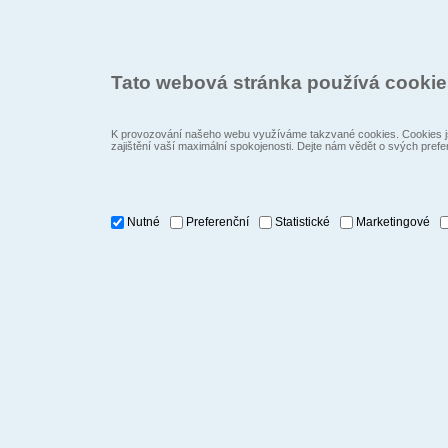
Tato webová stránka používá cooki
K provozování našeho webu využíváme takzvané cookies. Cookies js
zajištění vaší maximální spokojenosti. Dejte nám vědět o svých prefe
Nutné
Preferenční
Statistické
Marketingové