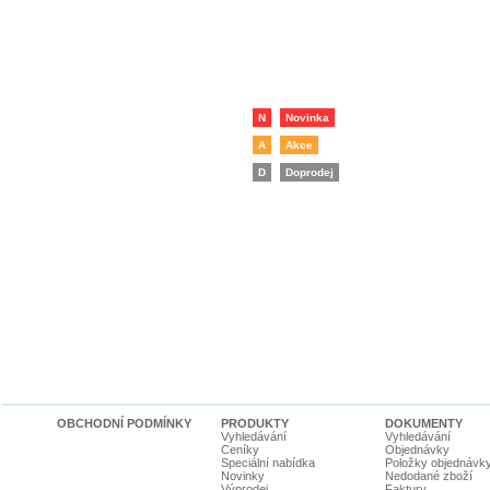
N
Novinka
A
Akce
D
Doprodej
OBCHODNÍ PODMÍNKY
PRODUKTY
DOKUMENTY
Vyhledávání
Vyhledávání
Ceníky
Objednávky
Speciální nabídka
Položky objednávk
Novinky
Nedodané zboží
Výprodej
Faktury