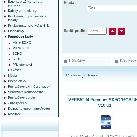
Batohy, brašny, kufry a
Hledat:
pouzdra
Kabely a konektory
Příslušenství pro mobily a
tablety
Příslušenství pro PC a NTB
Řadit podle:
Flashdisky
Paměťové karty
Micro SDHC
Micro SDXC
SDHC
SDXC
S Obrázky
Tabulkový
Příslušenství
Osvětlení
17
položek
1
stránka
Média
Pevné disky
Počítačové skříně a chlazení
Serverové komponenty
Počítačové zdroje
VERBATIM Premium SDHC 16GB UH
Zabezpečení
V10 U1
Domácí a osobní spotřebiče
Monitory
Karty SD High Capacity (SDHC) jsou nové