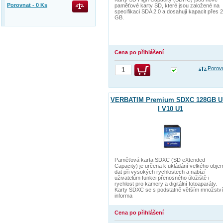
Porovnat -
0
Ks
paměťové karty SD, které jsou založené na
specifikaci SDA 2.0 a dosahují kapacit přes 2
GB.
Cena po přihlášení
Porov
VERBATIM Premium SDXC 128GB U
I V10 U1
Paměťová karta SDXC (SD eXtended
Capacity) je určena k ukládání velkého obje
dat při vysokých rychlostech a nabízí
uživatelům funkci přenosného úložiště i
rychlost pro kamery a digitální fotoaparáty.
Karty SDXC se s podstatně větším množstv
informa
Cena po přihlášení