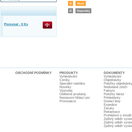
A
Akce
D
Doprodej
Porovnat -
0
Ks
OBCHODNÍ PODMÍNKY
PRODUKTY
DOKUMENTY
Vyhledávání
Vyhledávání
Ceníky
Objednávky
Speciální nabídka
Položky objednávk
Novinky
Nedodané zboží
Výprodej
Faktury
Oblíbené produkty
Položky faktur
Nastavení hlídací psi
Pohledávky
Promoakce
Dodací listy
Expedice
Záruky
Reklamace
Prohlášení o shodě
Zpětný odběr vyslou
Zpětný odběr vyslouž
Zpětný odběr vyslou