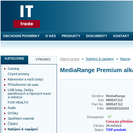
OBCHODNÍ PODMÍNKY
O NÁS
PRODUKTY
DOKUMENTY
KONTAKT
KATEGORIE
Hlavní strana
Nabíjení & napájení
Baterie
VÝROBCI
Gaming
MediaRange Premium alkal
Chytré prsteny
Klávesnice a myši (sety)
Příslušenství do auta
USB huby, čtečky
paměťových a čipových karet
Výrobce
MediaRange
a redukce
Kód
MRBAT112
FOR HEALTH
Part No.
MRBAT112
Audio
EAN
4260283116164
Držáky
Dostupnost
Spotřební materiál
Cena po přihláše
Čištění
Záruka
24 měsíců
Nabíjení & napájení
Status
TOP produkt