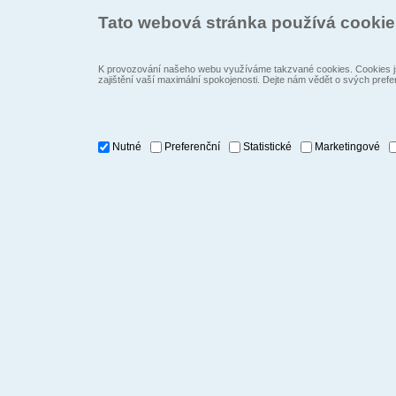
Tato webová stránka používá cooki
K provozování našeho webu využíváme takzvané cookies. Cookies js
zajištění vaší maximální spokojenosti. Dejte nám vědět o svých prefe
Nutné
Preferenční
Statistické
Marketingové