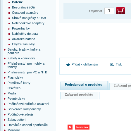
Baterie
Bezdrátové (Qi)
Objednat
Cestovní adaptéry
Síťové nabíječky s USB
Notebookové adaptéry
Powerbanky
Nabíječky do auta
Alkalické baterie
Chytré zásuvky
Batohy, brašny, kufry a
pouzdra
Kabely a konektory
Příslušenství pro mobily a
Přidat k oblíbeným
Tisk
tablety
Příslušenství pro PC a NTB
Flashdisky
Paměťové karty
Podrobnosti o produktu
Zařazení 
Osvětlení
Média
Zařazení produktu
Pevné disky
Počítačové skříně a chlazení
Serverové komponenty
Počítačové zdroje
Zabezpečení
Domácí a osobní spotřebiče
N
Novinka
Monitory