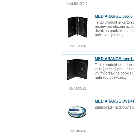
Kód:
BOX30-2
MEDIARANGE box:6 D
Tento produkt je karton
určený pro uložení až še
držák na booklet a plas
poškozených orig...
Kód:
BOX16
MEDIARANGE box:1 D
Tento produkt je karton
každý určený pro uložen
vnitřní držák na booklet
náhradu poškoze...
Kód:
BOX13
MEDIARANGE DVD+R 8
Zapisovatelná dvouvrst
Kód:
MR466