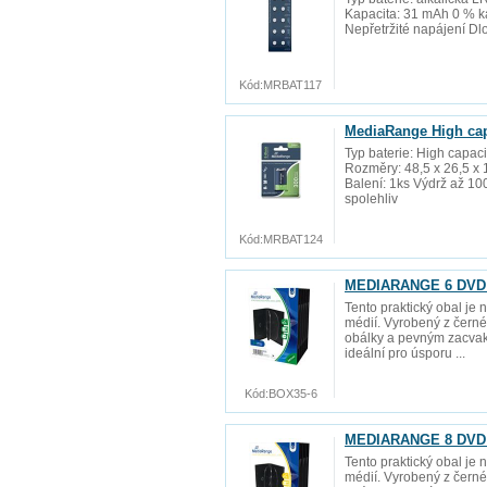
Kapacita: 31 mAh 0 % ka
Nepřetržité napájení Dlo
Kód:
MRBAT117
MediaRange High capa
Typ baterie: High capac
Rozměry: 48,5 x 26,5 x 
Balení: 1ks Výdrž až 100
spolehliv
Kód:
MRBAT124
MEDIARANGE 6 DVD 2
Tento praktický obal je 
médií. Vyrobený z černé
obálky a pevným zacvak
ideální pro úsporu ...
Kód:
BOX35-6
MEDIARANGE 8 DVD 2
Tento praktický obal je 
médií. Vyrobený z černé