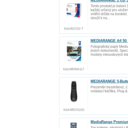
MEDIARANGE 1 CD 5,2
Tento produkt je balení
každý určený pro uložen
vnitřní držák na booklet
slouží k na...
Kód:
BOX32-T
MEDIARANGE A4 50 li
Fotografický papír Media
jiných dokumentů. Speci
modely inkoustových tisk
Kód:
MRINK117
MEDIARANGE 5-Butto
Prezentér bezdrátový, 2
ovládací tlačítka, Plug &
Kód:
MROS220
MediaRange Premium a
Typ baterie: alkalická L