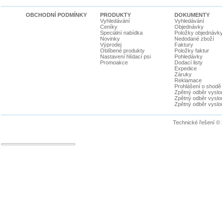
OBCHODNÍ PODMÍNKY
PRODUKTY
DOKUMENTY
Vyhledávání
Vyhledávání
Ceníky
Objednávky
Speciální nabídka
Položky objednávk
Novinky
Nedodané zboží
Výprodej
Faktury
Oblíbené produkty
Položky faktur
Nastavení hlídací psi
Pohledávky
Promoakce
Dodací listy
Expedice
Záruky
Reklamace
Prohlášení o shodě
Zpětný odběr vyslou
Zpětný odběr vyslouž
Zpětný odběr vyslou
Technické řešení ©