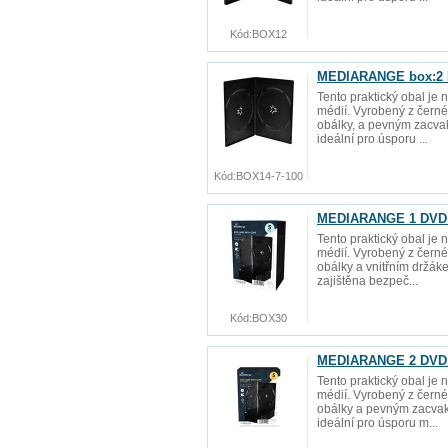
Kód:
BOX12
MEDIARANGE box:2 D
Tento praktický obal je 
médií. Vyrobený z černé
obálky, a pevným zacva
ideální pro úsporu ...
Kód:
BOX14-7-100
MEDIARANGE 1 DVD 1
Tento praktický obal je 
médií. Vyrobený z černé
obálky a vnitřním držá
zajištěna bezpeč...
Kód:
BOX30
MEDIARANGE 2 DVD 1
Tento praktický obal je 
médií. Vyrobený z černé
obálky a pevným zacvak
ideální pro úsporu m...