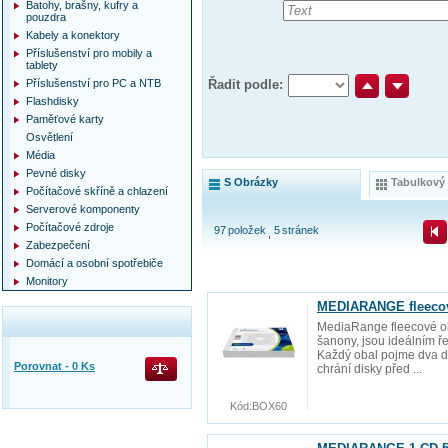
Batohy, brašny, kufry a
pouzdra
Kabely a konektory
Příslušenství pro mobily a
tablety
Příslušenství pro PC a NTB
Řadit podle:
Flashdisky
Paměťové karty
Osvětlení
Média
Pevné disky
S Obrázky
Tabulkový
Počítačové skříně a chlazení
Serverové komponenty
Počítačové zdroje
97
položek
5
stránek
Zabezpečení
Domácí a osobní spotřebiče
Monitory
MEDIARANGE fleecové
MediaRange fleecové ob
šanony, jsou ideálním ř
Každý obal pojme dva dis
Porovnat -
0
Ks
chrání disky před ...
Kód:
BOX60