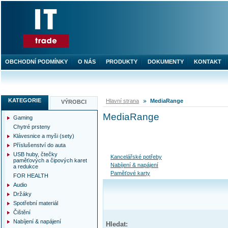
OBCHODNÍ PODMÍNKY
O NÁS
PRODUKTY
DOKUMENTY
KONTAKT
KATEGORIE
Hlavní strana
MediaRange
VÝROBCI
MediaRange
Gaming
Chytré prsteny
Klávesnice a myši (sety)
Příslušenství do auta
USB huby, čtečky
Kancelářské potřeby
paměťových a čipových karet
Nabíjení & napájení
a redukce
Paměťové karty
FOR HEALTH
Audio
Držáky
Spotřební materiál
Čištění
Nabíjení & napájení
Hledat: