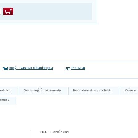
nový
-
Nastavit hlídacího psa
Porovnat
produktu
Související dokumenty
Podrobnosti o produktu
Zařazen
kumenty
HLS
-
Hlavní sklad