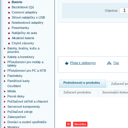
Baterie
Bezdrátové (Qi)
Objednat
Cestovní adaptéry
Síťové nabíječky s USB
Notebookové adaptéry
Powerbanky
Nabíječky do auta
Alkalické baterie
Chytré zásuvky
Batohy, brašny, kufry a
pouzdra
Kabely a konektory
Příslušenství pro mobily a
Přidat k oblíbeným
Tisk
tablety
Příslušenství pro PC a NTB
Flashdisky
Paměťové karty
Podrobnosti o produktu
Zařazení 
Osvětlení
Média
Zařazení produktu
Související do
Pevné disky
Počítačové skříně a chlazení
Serverové komponenty
Počítačové zdroje
Zabezpečení
Domácí a osobní spotřebiče
N
Novinka
Monitory