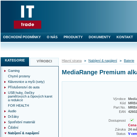
OBCHODNÍ PODMÍNKY
O NÁS
PRODUKTY
DOKUMENTY
KONTAKT
KATEGORIE
Hlavní strana
Nabíjení & napájení
Baterie
VÝROBCI
Gaming
MediaRange Premium alkal
Chytré prsteny
Klávesnice a myši (sety)
Příslušenství do auta
USB huby, čtečky
paměťových a čipových karet
Výrobce
Medi
a redukce
Kód
MRBA
FOR HEALTH
Part No.
MRBA
Audio
EAN
4260
Držáky
Dostupnost
Spotřební materiál
Cena 
Čištění
Záruka
24 m
Nabíjení & napájení
Status
V ce