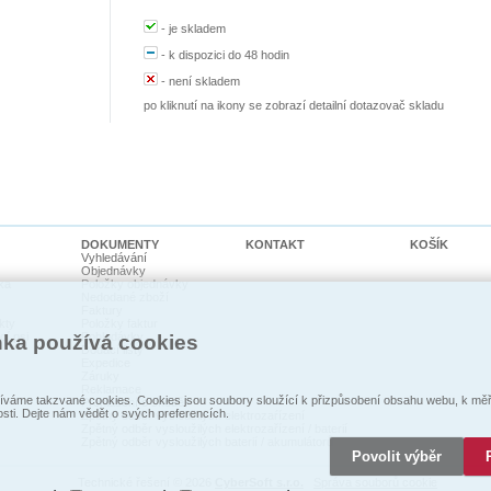
-
je skladem
-
k dispozici do 48 hodin
-
není skladem
po kliknutí na ikony se zobrazí detailní dotazovač skladu
DOKUMENTY
KONTAKT
KOŠÍK
Vyhledávání
Objednávky
ka
Položky objednávky
Nedodané zboží
Faktury
kty
Položky faktur
cí psi
Pohledávky
nka používá cookies
Dodací listy
Expedice
Záruky
Reklamace
váme takzvané cookies. Cookies jsou soubory sloužící k přizpůsobení obsahu webu, k měře
Prohlášení o shodě
osti. Dejte nám vědět o svých preferencích.
Zpětný odběr vysloužilých elektrozaŕízení
Zpětný odběr vysloužilých elektrozařízení / baterií
Zpětný odběr vysloužilých baterií / akumulátorů
Povolit výběr
Technické řešení © 2026
CyberSoft s.r.o.
Správa souborů cookie