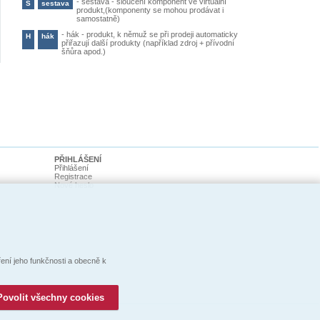
-
sestava - sloučení komponent ve virtuální
S
sestava
produkt,(komponenty se mohou prodávat i
samostatně)
-
hák - produkt, k němuž se při prodeji automaticky
H
hák
přiřazují další produkty (například zdroj + přívodní
šňůra apod.)
PŘIHLÁŠENÍ
Přihlášení
Registrace
Nové heslo
ní jeho funkčnosti a obecně k
Povolit všechny cookies