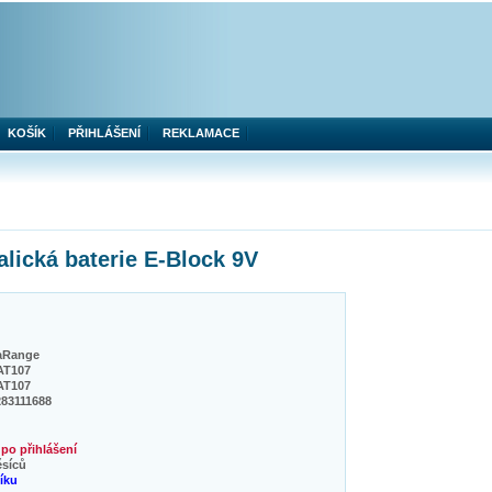
KOŠÍK
PŘIHLÁŠENÍ
REKLAMACE
ická baterie E-Block 9V
aRange
T107
T107
283111688
po přihlášení
ěsíců
níku