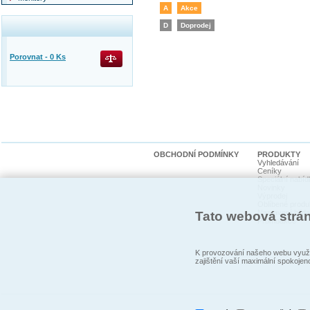
A
Akce
D
Doprodej
Porovnat -
0
Ks
OBCHODNÍ PODMÍNKY
PRODUKTY
Vyhledávání
Ceníky
Speciální nabíd
Novinky
Výprodej
Oblíbené produ
Nastavení hlída
Tato webová strá
Promoakce
K provozování našeho webu využí
zajištění vaší maximální spokojen