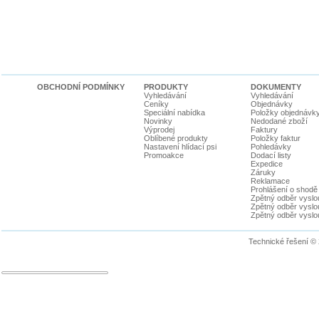
OBCHODNÍ PODMÍNKY
PRODUKTY
DOKUMENTY
Vyhledávání
Vyhledávání
Ceníky
Objednávky
Speciální nabídka
Položky objednávk
Novinky
Nedodané zboží
Výprodej
Faktury
Oblíbené produkty
Položky faktur
Nastavení hlídací psi
Pohledávky
Promoakce
Dodací listy
Expedice
Záruky
Reklamace
Prohlášení o shodě
Zpětný odběr vyslou
Zpětný odběr vyslouž
Zpětný odběr vyslou
Technické řešení ©