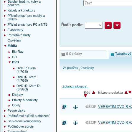
Batohy, brašny, kufry a
pouzdra
Kabely a konektory
Příslušenství pro mobily a
tablety
Příslušenství pro PC a NTB
Řadit podle:
Flashdisky
Paměťové karty
Osvětlení
Média
Blu-Ray
S Obrázky
Tabulkový
CD
DVD
24
položek
2
stránky
DVD-R 12cm
(4,7GB)
DVD+R 12cm
(4,7GB)
DVD+R 12cm DL
Zobrazit sloupce…
(8,5GB)
Kód
Název produktu
Diskety
Etikety & booklety
Obaly
VERBATIM DVD-R AZO
43523P
Pevné disky
Počítačové skříně a chlazení
Serverové komponenty
VERBATIM DVD-R AZO
43522P
Počítačové zdroje
Zabezpečení