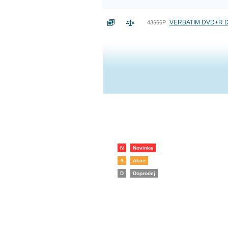
VERBATIM DVD+R DL 
43666P
N
Novinka
A
Akce
D
Doprodej