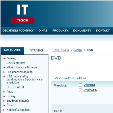
OBCHODNÍ PODMÍNKY
O NÁS
PRODUKTY
DOKUMENTY
KONTAKT
KATEGORIE
Hlavní strana
Média
DVD
VÝROBCI
DVD
Gaming
Chytré prsteny
Klávesnice a myši (sety)
Příslušenství do auta
USB huby, čtečky
DVD-R 12cm (4,7GB)
13
paměťových a čipových karet
a redukce
Výrobci:
VŠICHNI
FOR HEALTH
VERBATIM
Audio
Držáky
Spotřební materiál
Čištění
Nabíjení & napájení
Hledat: