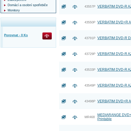
Domácí a osobní spotřebiče
VERBATIM DVD-R AZO 
43557P
Monitory
VERBATIM DVD+R AZO
43550P
Porovnat -
0
Ks
VERBATIM DVD-R Dat
43791P
VERBATIM DVD-R AZO
43729P
VERBATIM DVD-R AZO 
43533P
VERBATIM DVD-R AZO
43549P
VERBATIM DVD+R AZO
43498P
MEDIARANGE DVD+R 8
MR468
Printable