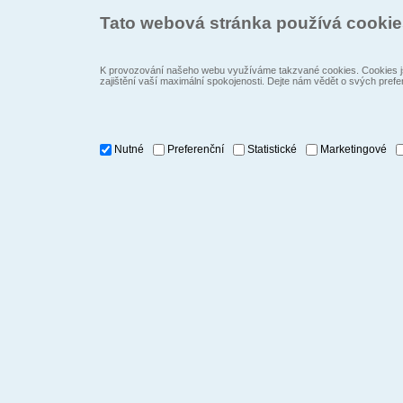
Tato webová stránka používá cooki
K provozování našeho webu využíváme takzvané cookies. Cookies js
zajištění vaší maximální spokojenosti. Dejte nám vědět o svých prefe
Nutné
Preferenční
Statistické
Marketingové