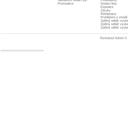
Promoakce
Dodací listy
Expedice
Záruky
Reklamace
Prohlášení o shodě
Zpětný odběr vyslou
Zpětný odběr vyslouž
Zpětný odběr vyslou
Technické řešení ©