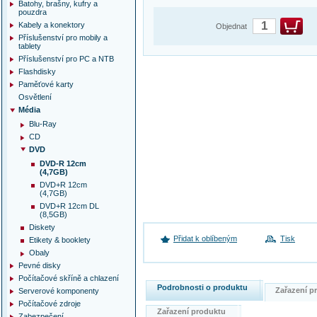
Batohy, brašny, kufry a
pouzdra
Kabely a konektory
Objednat
Příslušenství pro mobily a
tablety
Příslušenství pro PC a NTB
Flashdisky
Paměťové karty
Osvětlení
Média
Blu-Ray
CD
DVD
DVD-R 12cm
(4,7GB)
DVD+R 12cm
(4,7GB)
DVD+R 12cm DL
(8,5GB)
Diskety
Přidat k oblíbeným
Tisk
Etikety & booklety
Obaly
Pevné disky
Počítačové skříně a chlazení
Podrobnosti o produktu
Zařazení 
Serverové komponenty
Počítačové zdroje
Zařazení produktu
Zabezpečení