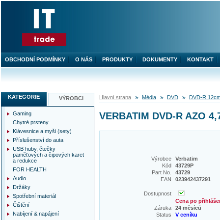
OBCHODNÍ PODMÍNKY
O NÁS
PRODUKTY
DOKUMENTY
KONTAKT
KATEGORIE
Hlavní strana
Média
DVD
DVD-R 12cm
VÝROBCI
Gaming
VERBATIM DVD-R AZO 4,7
Chytré prsteny
Klávesnice a myši (sety)
Příslušenství do auta
USB huby, čtečky
paměťových a čipových karet
Výrobce
Verbatim
a redukce
Kód
43729P
FOR HEALTH
Part No.
43729
Audio
EAN
023942437291
Držáky
Dostupnost
Spotřební materiál
Cena po přihláše
Čištění
Záruka
24 měsíců
Nabíjení & napájení
Status
V ceníku