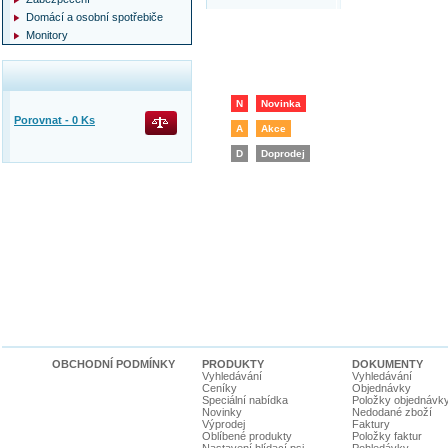
Domácí a osobní spotřebiče
Monitory
N
Novinka
Porovnat -
0
Ks
A
Akce
D
Doprodej
OBCHODNÍ PODMÍNKY
PRODUKTY
DOKUMENTY
Vyhledávání
Vyhledávání
Ceníky
Objednávky
Speciální nabídka
Položky objednávk
Novinky
Nedodané zboží
Výprodej
Faktury
Oblíbené produkty
Položky faktur
Nastavení hlídací psi
Pohledávky