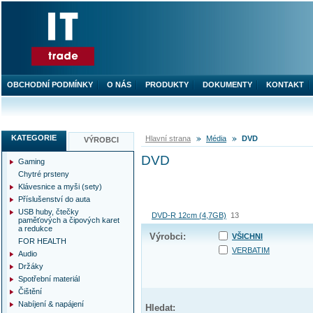
OBCHODNÍ PODMÍNKY
O NÁS
PRODUKTY
DOKUMENTY
KONTAKT
KATEGORIE
Hlavní strana
Média
DVD
VÝROBCI
DVD
Gaming
Chytré prsteny
Klávesnice a myši (sety)
Příslušenství do auta
USB huby, čtečky
DVD-R 12cm (4,7GB)
13
paměťových a čipových karet
a redukce
Výrobci:
VŠICHNI
FOR HEALTH
VERBATIM
Audio
Držáky
Spotřební materiál
Čištění
Nabíjení & napájení
Hledat: