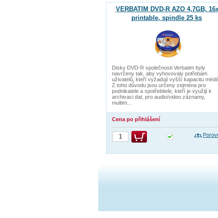
VERBATIM DVD-R AZO 4,7GB, 16x
printable, spindle 25 ks
Disky DVD-R společnosti Verbatim byly
navrženy tak, aby vyhovovaly potřebám
uživatelů, kteří vyžadují vyšší kapacitu médií
Z toho důvodu jsou určeny zejména pro
podnikatele a spotřebitele, kteří je využijí k
archivaci dat, pro audio/video záznamy,
multim...
Cena po přihlášení
Porov