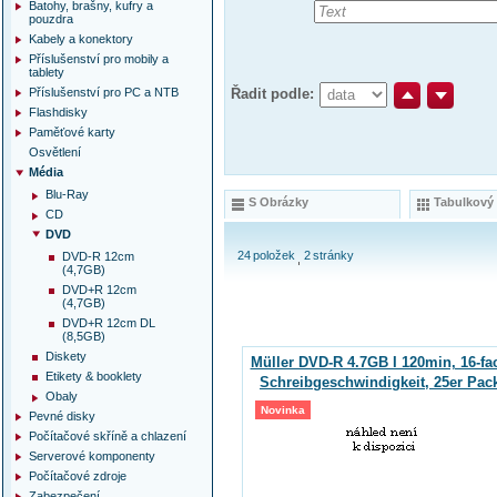
Batohy, brašny, kufry a
pouzdra
Kabely a konektory
Příslušenství pro mobily a
tablety
Příslušenství pro PC a NTB
Řadit podle:
Flashdisky
Paměťové karty
Osvětlení
Média
Blu-Ray
S Obrázky
Tabulkový
CD
DVD
24
položek
2
stránky
DVD-R 12cm
(4,7GB)
DVD+R 12cm
(4,7GB)
DVD+R 12cm DL
(8,5GB)
Diskety
Müller DVD-R 4.7GB I 120min, 16-fa
Etikety & booklety
Schreibgeschwindigkeit, 25er Pac
Obaly
Novinka
Pevné disky
Počítačové skříně a chlazení
Serverové komponenty
Počítačové zdroje
Zabezpečení