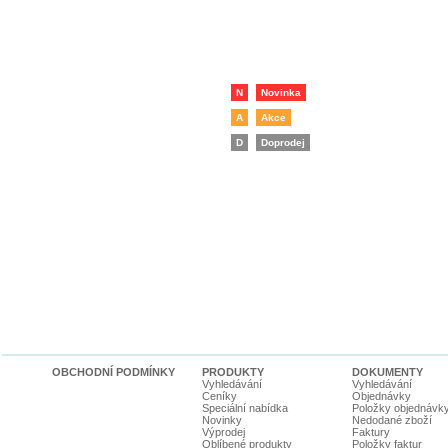
N
Novinka
A
Akce
D
Doprodej
OBCHODNÍ PODMÍNKY
PRODUKTY
DOKUMENTY
Vyhledávání
Vyhledávání
Ceníky
Objednávky
Speciální nabídka
Položky objednávk
Novinky
Nedodané zboží
Výprodej
Faktury
Oblíbené produkty
Položky faktur