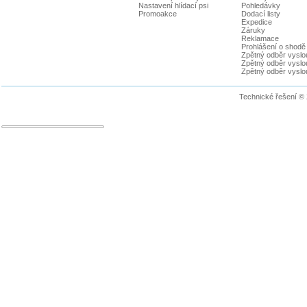
Nastavení hlídací psi
Pohledávky
Promoakce
Dodací listy
Expedice
Záruky
Reklamace
Prohlášení o shodě
Zpětný odběr vyslou
Zpětný odběr vyslouž
Zpětný odběr vyslou
Technické řešení ©