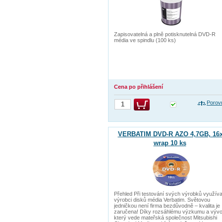
Zapisovatelná a plně potisknutelná DVD-R
média ve spindlu (100 ks)
Cena po přihlášení
Porov
VERBATIM DVD-R AZO 4,7GB, 16x
wrap 10 ks
Přehled Při testování svých výrobků využíva
výrobci disků média Verbatim. Světovou
jedničkou není firma bezdůvodně – kvalita je
zaručena! Díky rozsáhlému výzkumu a vývoj
který vede mateřská společnost Mitsubishi