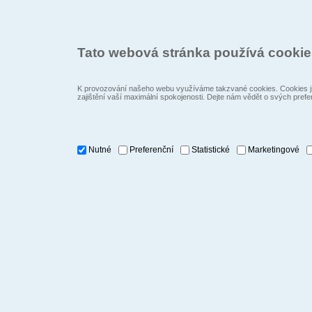
Tato webová stránka používá cooki
K provozování našeho webu využíváme takzvané cookies. Cookies js
zajištění vaší maximální spokojenosti. Dejte nám vědět o svých prefe
Nutné
Preferenční
Statistické
Marketingové