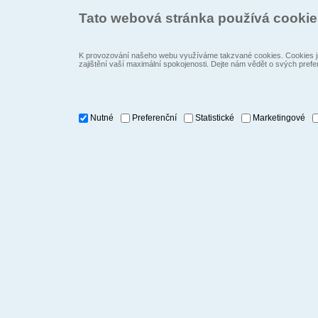
Tato webová stránka používá cooki
K provozování našeho webu využíváme takzvané cookies. Cookies js
zajištění vaší maximální spokojenosti. Dejte nám vědět o svých prefe
Nutné
Preferenční
Statistické
Marketingové