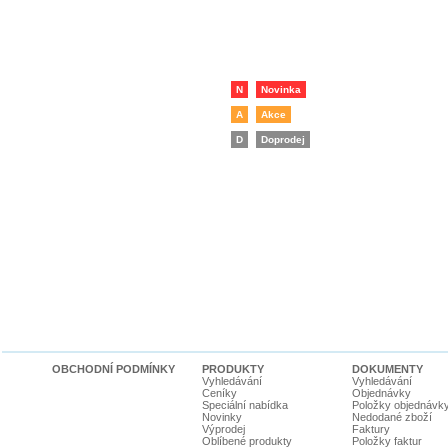
N
Novinka
A
Akce
D
Doprodej
OBCHODNÍ PODMÍNKY
PRODUKTY
DOKUMENTY
Vyhledávání
Vyhledávání
Ceníky
Objednávky
Speciální nabídka
Položky objednávk
Novinky
Nedodané zboží
Výprodej
Faktury
Oblíbené produkty
Položky faktur