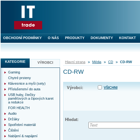
OBCHODNÍ PODMÍNKY
O NÁS
PRODUKTY
DOKUMENTY
KONTAKT
KATEGORIE
Hlavní strana
Média
CD
CD-RW
VÝROBCI
CD-RW
Gaming
Chytré prsteny
Klávesnice a myši (sety)
Výrobci:
VŠICHNI
Příslušenství do auta
USB huby, čtečky
paměťových a čipových karet
a redukce
FOR HEALTH
Audio
Držáky
Hledat:
Spotřební materiál
Čištění
Nabíjení & napájení