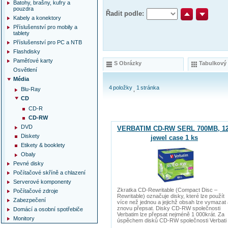
Batohy, brašny, kufry a
pouzdra
Řadit podle:
Kabely a konektory
Příslušenství pro mobily a
tablety
Příslušenství pro PC a NTB
Flashdisky
Paměťové karty
S Obrázky
Tabulkový
Osvětlení
Média
4
položky
1
stránka
Blu-Ray
CD
CD-R
CD-RW
DVD
VERBATIM CD-RW SERL 700MB, 12
Diskety
jewel case 1 ks
Etikety & booklety
Obaly
Pevné disky
Počítačové skříně a chlazení
Serverové komponenty
Zkratka CD-Rewritable (Compact Disc –
Počítačové zdroje
Rewritable) označuje disky, které lze použít
Zabezpečení
více než jednou a jejichž obsah lze vymazat
znovu přepsat. Disky CD-RW společnosti
Domácí a osobní spotřebiče
Verbatim lze přepsat nejméně 1 000krát. Za
Monitory
úspěchem disků CD-RW společnosti Verbati