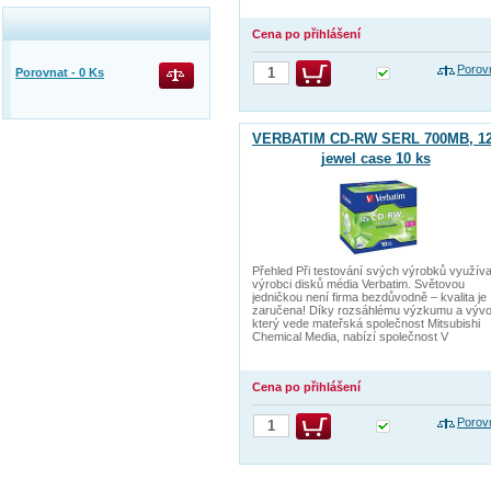
Cena po přihlášení
Porov
Porovnat -
0
Ks
VERBATIM CD-RW SERL 700MB, 12
jewel case 10 ks
Přehled Při testování svých výrobků využíva
výrobci disků média Verbatim. Světovou
jedničkou není firma bezdůvodně – kvalita je
zaručena! Díky rozsáhlému výzkumu a vývoj
který vede mateřská společnost Mitsubishi
Chemical Media, nabízí společnost V
Cena po přihlášení
Porov