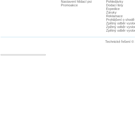
Nastavení hlídací psi
Pohledávky
Promoakce
Dodací listy
Expedice
Záruky
Reklamace
Prohlášení o shodě
Zpětný odběr vyslou
Zpětný odběr vyslouž
Zpětný odběr vyslou
Technické řešení ©