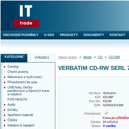
OBCHODNÍ PODMÍNKY
O NÁS
PRODUKTY
DOKUMENTY
KONTAKT
KATEGORIE
Hlavní strana
Média
CD
CD-RW
VÝROBCI
Gaming
VERBATIM CD-RW SERL 70
Chytré prsteny
Klávesnice a myši (sety)
Příslušenství do auta
USB huby, čtečky
paměťových a čipových karet
Výrobce
Verbatim
a redukce
Kód
43148P
FOR HEALTH
Part No.
43148
Audio
EAN
023942431480
Držáky
Dostupnost
Spotřební materiál
Cena po přihláše
Čištění
Záruka
24 měsíců
Nabíjení & napájení
Status
V ceníku