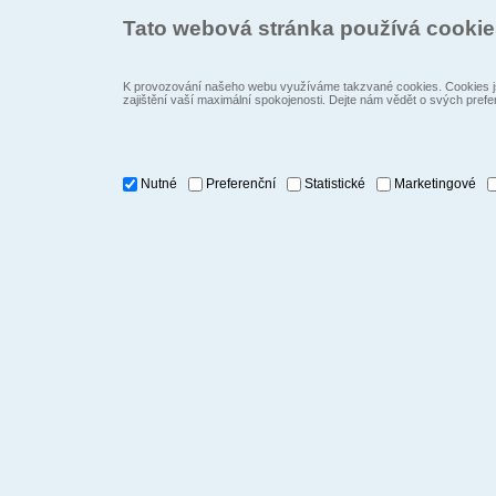
Tato webová stránka používá cooki
K provozování našeho webu využíváme takzvané cookies. Cookies js
zajištění vaší maximální spokojenosti. Dejte nám vědět o svých prefe
Nutné
Preferenční
Statistické
Marketingové