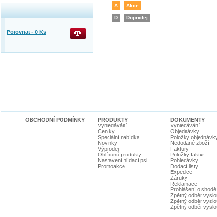
A
Akce
D
Doprodej
Porovnat -
0
Ks
OBCHODNÍ PODMÍNKY
PRODUKTY
DOKUMENTY
Vyhledávání
Vyhledávání
Ceníky
Objednávky
Speciální nabídka
Položky objednávk
Novinky
Nedodané zboží
Výprodej
Faktury
Oblíbené produkty
Položky faktur
Nastavení hlídací psi
Pohledávky
Promoakce
Dodací listy
Expedice
Záruky
Reklamace
Prohlášení o shodě
Zpětný odběr vyslou
Zpětný odběr vyslouž
Zpětný odběr vyslou