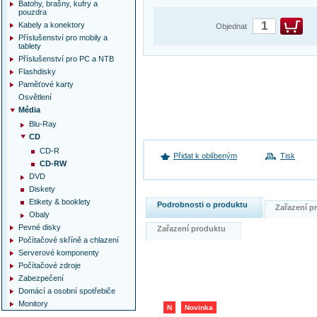
Batohy, brašny, kufry a
pouzdra
Kabely a konektory
Objednat
Příslušenství pro mobily a
tablety
Příslušenství pro PC a NTB
Flashdisky
Paměťové karty
Osvětlení
Média
Blu-Ray
CD
CD-R
Přidat k oblíbeným
Tisk
CD-RW
DVD
Diskety
Etikety & booklety
Podrobnosti o produktu
Zařazení 
Obaly
Pevné disky
Zařazení produktu
Počítačové skříně a chlazení
Serverové komponenty
Počítačové zdroje
Zabezpečení
Domácí a osobní spotřebiče
Monitory
N
Novinka