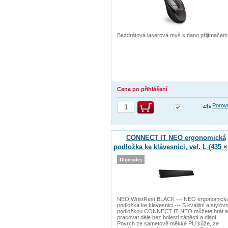
Bezdrátová laserová myš s nano přijímačem
Cena po přihlášení
Porov
CONNECT IT NEO ergonomická
podložka ke klávesnici, vel. L (435 ×
mm)
Doprodej
NEO WristRest BLACK --- NEO ergonomick
podložka ke klávesnici --- S kvalitní a stylov
podložkou CONNECT IT NEO můžete hrát a
pracovat déle bez bolesti zápěstí a dlaní.
Povrch ze sametově měkké PU kůže, ze