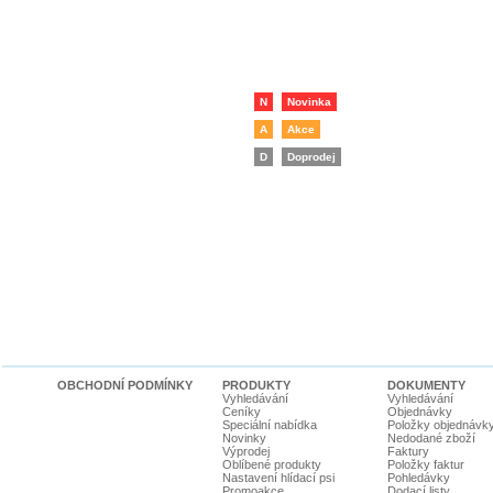
N
Novinka
A
Akce
D
Doprodej
OBCHODNÍ PODMÍNKY
PRODUKTY
DOKUMENTY
Vyhledávání
Vyhledávání
Ceníky
Objednávky
Speciální nabídka
Položky objednávk
Novinky
Nedodané zboží
Výprodej
Faktury
Oblíbené produkty
Položky faktur
Nastavení hlídací psi
Pohledávky
Promoakce
Dodací listy