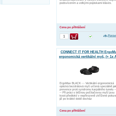
podsvícením a velkými popiskami kláves.
Cena po přihlášení
Porov
CONNECT IT FOR HEALTH ErgoM
ergonomická vertikální myš, (+ 1x 
baterie zdarma), bezdrátová, ČER
ErgoMax BLACK --- Vertikální ergonomická
optická bezdrátová myš určená speciálně ja
prevence proti syndromu karpálního tunelu --
-- Při práci s běžnou počítačovou myší jsou
kosti předloktí v nepřirozeně zkřížené poloz
již po krátké době docház
Cena po přihlášení