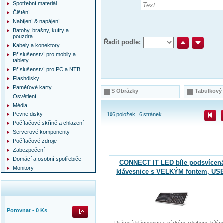
Spotřební materiál
Čištění
Nabíjení & napájení
Batohy, brašny, kufry a
pouzdra
Řadit podle:
Kabely a konektory
Příslušenství pro mobily a
tablety
Příslušenství pro PC a NTB
Flashdisky
Paměťové karty
S Obrázky
Tabulkový
Osvětlení
Média
Pevné disky
106
položek
6
stránek
Počítačové skříně a chlazení
Serverové komponenty
Počítačové zdroje
Zabezpečení
Domácí a osobní spotřebiče
CONNECT IT LED bíle podsvícen
Monitory
klávesnice s VELKÝM fontem, US
Porovnat -
0
Ks
Drátová klávesnice s nízkým zdvihem, bílým