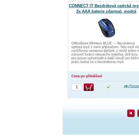
CONNECT IT Bezdrátová optická my
2x AAA baterie zdarma), modrá
OfficeBase Wireless BLUE --- Bezdrátová
optická myš s nano přijímačem. Tato myš m
rozšířenou sestavou tlačítek, z nichž jedno 
zároveň funkci rolovacího kolečka, dvě jsou
pro posun vpřed/zpět a další slouží pro běž
práci.Jedná se o bezdrátovou myš
Cena po přihlášení
Porov