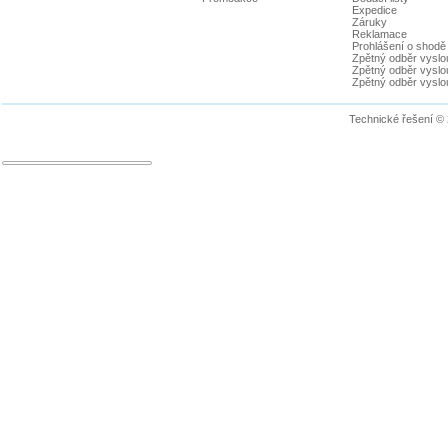
Expedice
Záruky
Reklamace
Prohlášení o shodě
Zpětný odběr vyslou
Zpětný odběr vyslouž
Zpětný odběr vyslou
Technické řešení ©