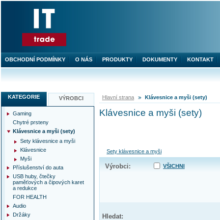
OBCHODNÍ PODMÍNKY
O NÁS
PRODUKTY
DOKUMENTY
KONTAKT
KATEGORIE
Hlavní strana
Klávesnice a myši (sety)
VÝROBCI
Klávesnice a myši (sety)
Gaming
Chytré prsteny
Klávesnice a myši (sety)
Sety klávesnice a myši
Klávesnice
Sety klávesnice a myši
Myši
Výrobci:
VŠICHNI
Příslušenství do auta
USB huby, čtečky
paměťových a čipových karet
a redukce
FOR HEALTH
Audio
Držáky
Hledat: