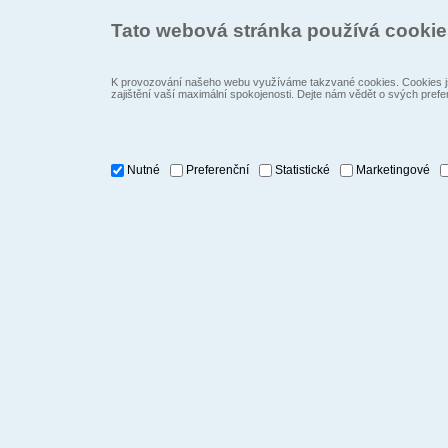
Tato webová stránka používá cooki
K provozování našeho webu využíváme takzvané cookies. Cookies js
zajištění vaší maximální spokojenosti. Dejte nám vědět o svých prefe
Nutné
Preferenční
Statistické
Marketingové