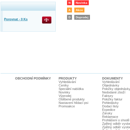
N
Novinka
A
Akce
D
Doprodej
Porovnat -
0
Ks
OBCHODNÍ PODMÍNKY
PRODUKTY
DOKUMENTY
Vyhledávání
Vyhledávání
Ceníky
Objednávky
Speciální nabídka
Položky objednávk
Novinky
Nedodané zboží
Výprodej
Faktury
Oblíbené produkty
Položky faktur
Nastavení hlídací psi
Pohledávky
Promoakce
Dodací listy
Expedice
Záruky
Reklamace
Prohlášení o shodě
Zpětný odběr vyslou
Zpětný odběr vyslouž