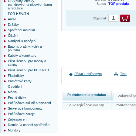
USB huby, čtečky
Status
TOP produkt
paměťových a čipových karet
a redukce
FOR HEALTH
Objednat
Audio
Držáky
Spotřební materiál
Čištění
Nabíjení & napájení
Batohy, brašny, kufry a
pouzdra
Kabely a konektory
Příslušenství pro mobily a
tablety
Příslušenství pro PC a NTB
Přidat k oblíbeným
Tisk
Flashdisky
Paměťové karty
Osvětlení
Média
Podrobnosti o produktu
Zařazení 
Pevné disky
Počítačové skříně a chlazení
Související dokumenty
Podrobnost
Serverové komponenty
Počítačové zdroje
Zabezpečení
Domácí a osobní spotřebiče
Monitory