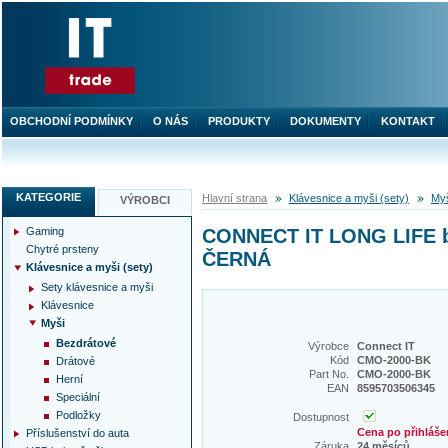
OBCHODNÍ PODMÍNKY
O NÁS
PRODUKTY
DOKUMENTY
KONTAKT
KATEGORIE
Hlavní strana
Klávesnice a myši (sety)
My
VÝROBCI
Gaming
CONNECT IT LONG LIFE bez
Chytré prsteny
ČERNÁ
Klávesnice a myši (sety)
Sety klávesnice a myši
Klávesnice
Myši
Bezdrátové
Výrobce
Connect IT
Kód
CMO-2000-BK
Drátové
Part No.
CMO-2000-BK
Herní
EAN
8595703506345
Speciální
Podložky
Dostupnost
Cena po přihláše
Příslušenství do auta
Záruka
24 měsíců