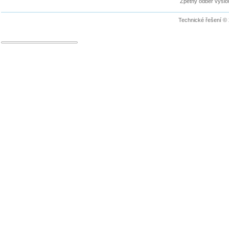
Zpětný odběr vyslou
Technické řešení ©