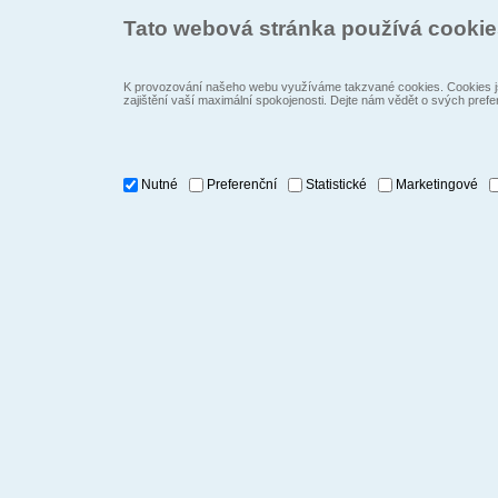
Tato webová stránka používá cooki
K provozování našeho webu využíváme takzvané cookies. Cookies js
zajištění vaší maximální spokojenosti. Dejte nám vědět o svých prefe
Nutné
Preferenční
Statistické
Marketingové