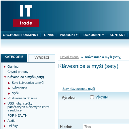
OBCHODNÍ PODMÍNKY
O NÁS
PRODUKTY
DOKUMENTY
KONTAKT
KATEGORIE
Hlavní strana
Klávesnice a myši (sety)
VÝROBCI
Klávesnice a myši (sety)
Gaming
Chytré prsteny
Klávesnice a myši (sety)
Sety klávesnice a myši
Klávesnice
Sety klávesnice a myši
Myši
Výrobci:
VŠICHNI
Příslušenství do auta
USB huby, čtečky
paměťových a čipových karet
a redukce
FOR HEALTH
Audio
Držáky
Hledat: