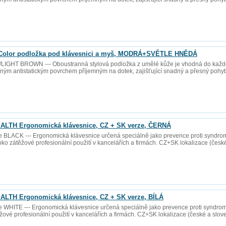
olor podložka pod klávesnici a myš, MODRÁ+SVĚTLE HNĚDÁ
IGHT BROWN --- Oboustranná stylová podložka z umělé kůže je vhodná do každé
ým antistatickým povrchem příjemným na dotek, zajišťující snadný a přesný pohyb m
LTH Ergonomická klávesnice, CZ + SK verze, ČERNÁ
BLACK --- Ergonomická klávesnice určená speciálně jako prevence proti syndrom
soko zátěžové profesionální použití v kancelářích a firmách. CZ+SK lokalizace (česk
LTH Ergonomická klávesnice, CZ + SK verze, BÍLÁ
WHITE --- Ergonomická klávesnice určená speciálně jako prevence proti syndrom
ěžové profesionální použití v kancelářích a firmách. CZ+SK lokalizace (české a slo