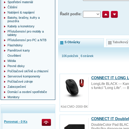
Spotřební materiál
Čištění
Nabíjení & napájení
Řadit podle:
Batohy, brašny, kufry a
pouzdra
Kabely a konektory
Příslušenství pro mobily a
tablety
Příslušenství pro PC a NTB
S Obrázky
Tabulkový
Flashdisky
Paměťové karty
Osvětlení
106
položek
6
stránek
Média
Pevné disky
Počítačové skříně a chlazení
Serverové komponenty
CONNECT IT LONG LIF
Počítačové zdroje
LongLife BLACK --- Kanc
Zabezpečení
s funkcí "Long Life". --
Domácí a osobní spotřebiče
Monitory
Kód:
CMO-2000-BK
CONNECT IT DoubleC
Porovnat -
0
Ks
DoubleColor Pad BLACK
Podložka disponuje jemn