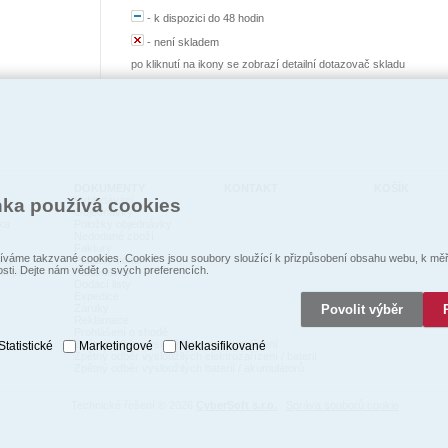
-
k dispozici do 48 hodin
-
není skladem
po kliknutí na ikony se zobrazí detailní dotazovač skladu
DOKUMENTY
KONTAKT
KOŠÍK
Vyhledávání
nka používá cookies
Objednávky
ka
Položky objednávky
Nedodané zboží
Faktury
váme takzvané cookies. Cookies jsou soubory sloužící k přizpůsobení obsahu webu, k měře
kty
Položky faktur
osti. Dejte nám vědět o svých preferencích.
cí psi
Pohledávky
Dodací listy
Expedice
Povolit výběr
Záruky
Reklamace
Prohlášení o shodě
Zpětný odběr vysloužilých elektrozaŕízení
Statistické
Marketingové
Neklasifikované
Zpětný odběr vysloužilých elektrozařízení / baterií
Zpětný odběr vysloužilých baterií / akumulátorů
Technické řešení © 2026
CyberSoft s.r.o.
Správa souborů cookie