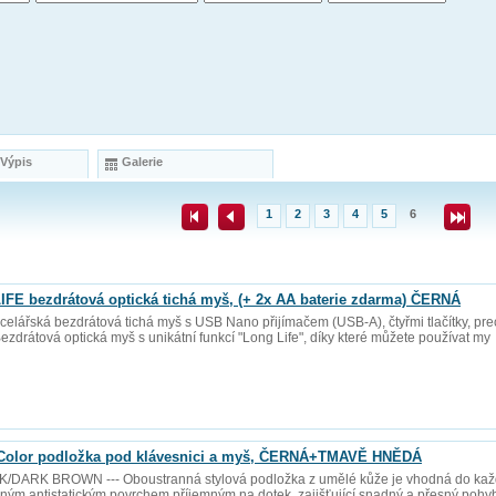
 Výpis
Galerie
1
2
3
4
5
6
E bezdrátová optická tichá myš, (+ 2x AA baterie zdarma) ČERNÁ
elářská bezdrátová tichá myš s USB Nano přijímačem (USB-A), čtyřmi tlačítky, pr
- Bezdrátová optická myš s unikátní funkcí "Long Life", díky které můžete používat my
olor podložka pod klávesnici a myš, ČERNÁ+TMAVĚ HNĚDÁ
/DARK BROWN --- Oboustranná stylová podložka z umělé kůže je vhodná do každ
ým antistatickým povrchem příjemným na dotek, zajišťující snadný a přesný pohyb m