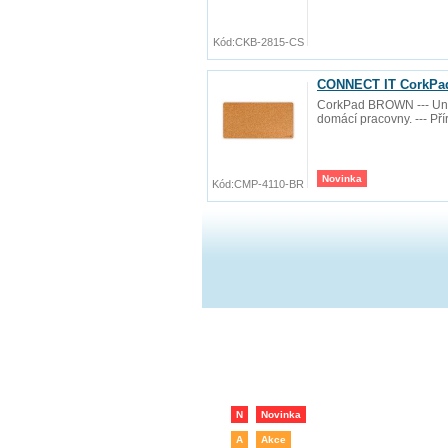
Kód:
CKB-2815-CS
CONNECT IT CorkPad
CorkPad BROWN --- Uniká
domácí pracovny. --- Př
Novinka
Kód:
CMP-4110-BR
N
Novinka
A
Akce