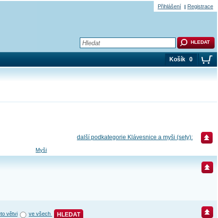
Přihlášení
Registrace
Košík
0
další podkategorie Klávesnice a myši (sety):
Myši
éto větvi
ve všech
HLEDAT