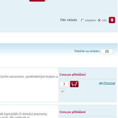
Filtr skladu
skladem
vše
Položek na stránku:
Cena po přihlášení
ecizním senzorem, vyměnitelným krytem a
Porovnat
Cena po přihlášení
é kanceláře či domácí pracovny.
yši. Při velikosti pl