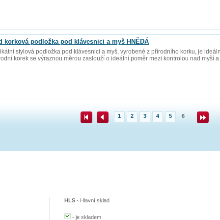
 korková podložka pod klávesnici a myš HNĚDÁ
tní stylová podložka pod klávesnici a myš, vyrobené z přírodního korku, je ideá
írodní korek se výraznou měrou zaslouží o ideální poměr mezi kontrolou nad myší 
1
2
3
4
5
6
HLS
-
Hlavní sklad
-
je skladem