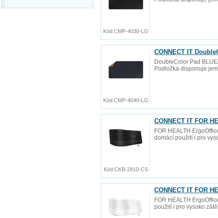
Kód:
CMP-4030-LG
CONNECT IT DoubleC
DoubleColor Pad BLUE/L
Podložka disponuje jemn
Kód:
CMP-4040-LG
CONNECT IT FOR HEA
FOR HEALTH ErgoOffice 
domácí použití i pro vy
Kód:
CKB-2810-CS
CONNECT IT FOR HEA
FOR HEALTH ErgoOffice 
použití i pro vysoko zát