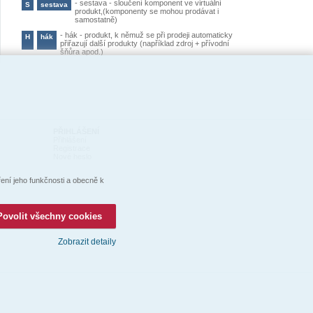
-
sestava - sloučení komponent ve virtuální
S
sestava
produkt,(komponenty se mohou prodávat i
samostatně)
-
hák - produkt, k němuž se při prodeji automaticky
H
hák
přiřazují další produkty (například zdroj + přívodní
šňůra apod.)
PŘIHLÁŠENÍ
Přihlášení
Registrace
Nové heslo
ní jeho funkčnosti a obecně k
Povolit všechny cookies
Zobrazit detaily