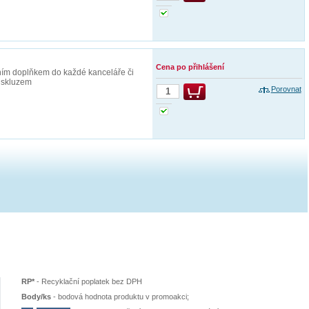
Cena po přihlášení
lním doplňkem do každé kanceláře či
a skluzem
Porovnat
RP*
-
Recyklační poplatek bez DPH
Body/ks
-
bodová hodnota produktu v promoakci;