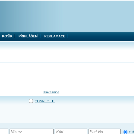
KOŠÍK
PŘIHLÁŠENÍ
REKLAMACE
Klávesnice
CONNECT IT
v t