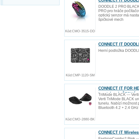
CONNECT IT DOODLE
DOODLE 2 PRO BLACK -
PRO pro hráče počítačov
optický senzor má nastav
špičkové mech
Kód:
CMO-3515-DD
CONNECT IT DOODLE 
Herní podložka DOODL
Kód:
CMP-1120-SM
CONNECT IT FOR HEAL
bezdrátová, ČERNÁ
TriMode BLACK --- Vert
Verti TriMode BLACK ur
tunelu. Nabízí možnost p
Bluetooth 4.2 + 2.4 GHz
Kód:
CMO-2880-BK
CONNECT IT Wireles
FashionCombo2 Pink ---