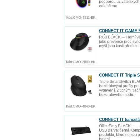
podporou uživatelských m
odlehčeno
Kód:
CMO-5511-BK
CONNECT IT GAME FO
drátová, ČERNÁ
RGB BLACK --- Herní ve
jako prevence proti synd
myší jsou kosti předlokt
Kód:
CMO-2800-BK
CONNECT IT Triple S
Triple SmartSwitch BLAC
bezdrátovými profily pod
vybavená 2 tichými tlač
bezdrátového módu. -
Kód:
CMO-4040-BK
CONNECT IT kancelář
OfficeEasy BLACK --- ---
USB Barva: černá Kompa
produktu, které nejsou
balení