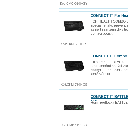
Kód:
CMO-3100-GY
CONNECT IT For Heal
myš
FOR HEALTH COMBO BLAC
speciálně jako prevence
až na tři zařízení díky 
domácí použit
Kód:
CKM-6010-CS
CONNECT IT Combo b
baterie zdarma), CZ 
OfficePanther BLACK ---
profesionální použití v
znaky) --- Tento set kro
které Vám ur
Kód:
CKM-7800-CS
CONNECT IT BATTLE R
245 mm)
Herní podložka BATTLE
Kód:
CMP-1110-LG