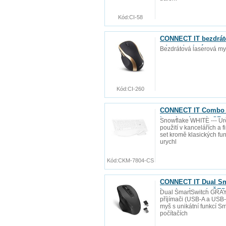
Kód:
CI-58
CONNECT IT bezdráto
zdarma), zlatá
Bezdrátová laserová my
Kód:
CI-260
CONNECT IT Combo be
baterie zdarma), CZ 
Snowflake WHITE --- Urč
použití v kancelářích a 
set kromě klasických fu
urychl
Kód:
CKM-7804-CS
CONNECT IT Dual Sm
baterie zdarma), ŠE
Dual SmartSwitch GRAY
příjímači (USB-A a USB-C
myš s unikátní funkcí S
počítačích