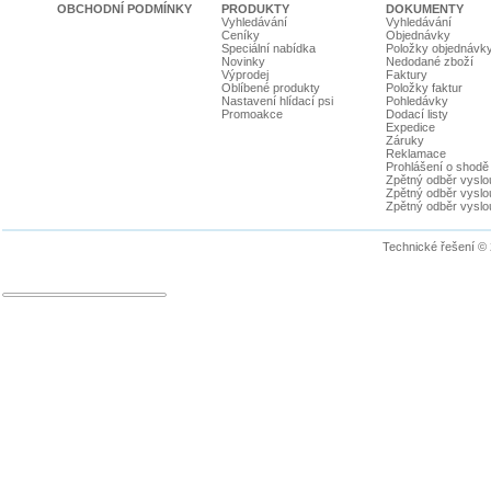
OBCHODNÍ PODMÍNKY
PRODUKTY
DOKUMENTY
Vyhledávání
Vyhledávání
Ceníky
Objednávky
Speciální nabídka
Položky objednávk
Novinky
Nedodané zboží
Výprodej
Faktury
Oblíbené produkty
Položky faktur
Nastavení hlídací psi
Pohledávky
Promoakce
Dodací listy
Expedice
Záruky
Reklamace
Prohlášení o shodě
Zpětný odběr vyslou
Zpětný odběr vyslouž
Zpětný odběr vyslou
Technické řešení ©