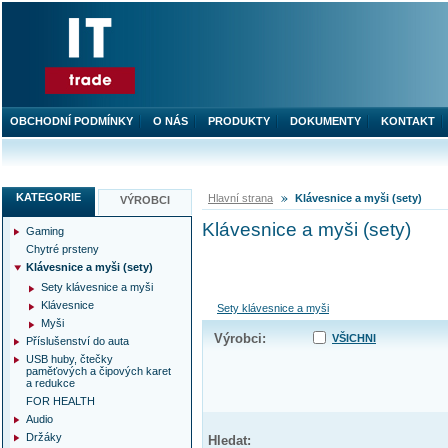
OBCHODNÍ PODMÍNKY
O NÁS
PRODUKTY
DOKUMENTY
KONTAKT
KATEGORIE
Hlavní strana
Klávesnice a myši (sety)
VÝROBCI
Klávesnice a myši (sety)
Gaming
Chytré prsteny
Klávesnice a myši (sety)
Sety klávesnice a myši
Klávesnice
Sety klávesnice a myši
Myši
Výrobci:
VŠICHNI
Příslušenství do auta
USB huby, čtečky
paměťových a čipových karet
a redukce
FOR HEALTH
Audio
Držáky
Hledat: