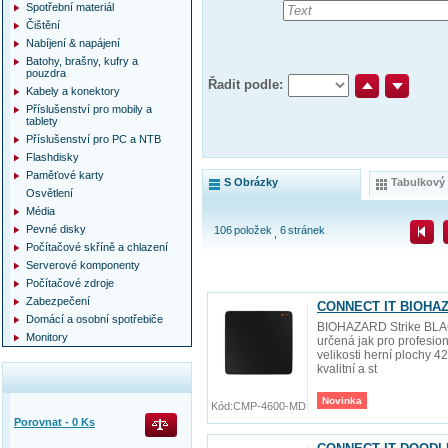
Spotřební materiál
Čištění
Nabíjení & napájení
Batohy, brašny, kufry a
pouzdra
Řadit podle:
Kabely a konektory
Příslušenství pro mobily a
tablety
Příslušenství pro PC a NTB
Flashdisky
Paměťové karty
S Obrázky
Tabulkový
Osvětlení
Média
Pevné disky
106
položek
6
stránek
Počítačové skříně a chlazení
Serverové komponenty
Počítačové zdroje
Zabezpečení
CONNECT IT BIOHAZA
Domácí a osobní spotřebiče
BIOHAZARD Strike BLAC
Monitory
určená jak pro profesion
velikosti herní plochy 
kvalitní a st
Novinka
Kód:
CMP-4600-MD
Porovnat -
0
Ks