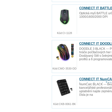
CONNECT IT BATTLE 
Optická myš BATTLE urče
1000/1600/2000 DPI
Kód:
CI-1128
CONNECT IT DOODLE 
DOODLE 3 BLACK --- Pr
hráče počítačových her 
Dodávaný SW s četnými 
profilů a 6 programovat
Kód:
CMO-3530-DD
CONNECT IT NumCALC
baterie zdarma), ČE
NumCalc BLACK --- Bezd
kancelářské profesionáln
uplatnění najde zejmén
čísla je na
Kód:
CKB-0061-BK