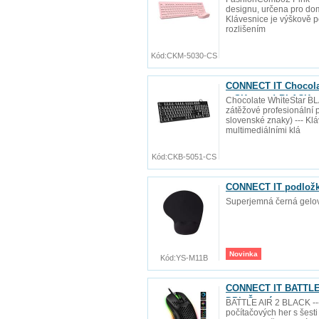
designu, určena pro domá
Klávesnice je výškově po
rozlišením
Kód:
CKM-5030-CS
CONNECT IT Chocolat
+ SK verze) BLACK
Chocolate WhiteStar BLA
zátěžové profesionální p
slovenské znaky) --- Kl
multimediálními klá
Kód:
CKB-5051-CS
CONNECT IT podlož
Superjemná černá gelov
Novinka
Kód:
YS-M11B
CONNECT IT BATTLE A
DPI, Černá
BATTLE AIR 2 BLACK ---
počítačových her s šesti