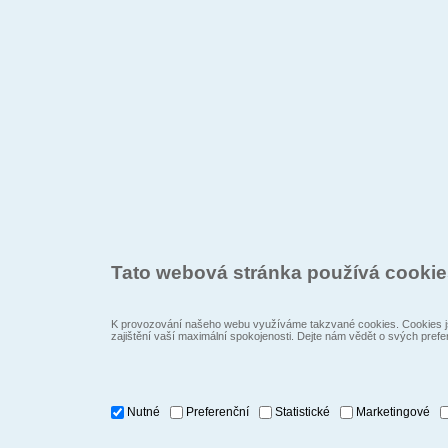
Tato webová stránka používá cooki
K provozování našeho webu využíváme takzvané cookies. Cookies js
zajištění vaší maximální spokojenosti. Dejte nám vědět o svých prefe
Nutné
Preferenční
Statistické
Marketingové