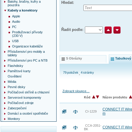
Batohy, brašny, kufry a
Hledat:
pouzdra
Kabely a konektory
Apple
Audio
PC
Řadit podle:
Prodlužovací přívody
(230 V)
USB
Organizace kabeláže
Příslušenství pro mobily a
tablety
S Obrázky
Tabulkový
Příslušenství pro PC a NTB
Flashdisky
Paměťové karty
79
položek
4
stránky
Osvětlení
Média
Pevné disky
Zobrazit sloupce…
Počítačové skříně a chlazení
Kód
Název produktu
Serverové komponenty
Počítačové zdroje
Zabezpečení
CONNECT IT Wirez 
CI-1229
m
Domácí a osobní spotřebiče
Monitory
CCA-2051-
CONNECT IT Wirez
BK