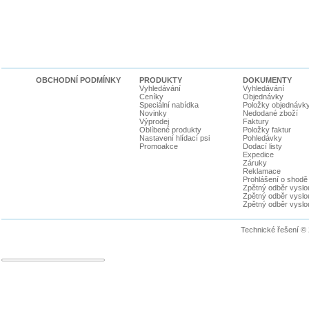
OBCHODNÍ PODMÍNKY
PRODUKTY
DOKUMENTY
Vyhledávání
Vyhledávání
Ceníky
Objednávky
Speciální nabídka
Položky objednávk
Novinky
Nedodané zboží
Výprodej
Faktury
Oblíbené produkty
Položky faktur
Nastavení hlídací psi
Pohledávky
Promoakce
Dodací listy
Expedice
Záruky
Reklamace
Prohlášení o shodě
Zpětný odběr vyslou
Zpětný odběr vyslouž
Zpětný odběr vyslou
Technické řešení ©