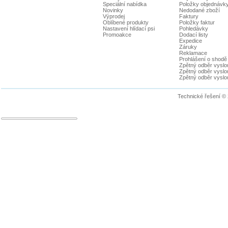
Speciální nabídka
Položky objednávk
Novinky
Nedodané zboží
Výprodej
Faktury
Oblíbené produkty
Položky faktur
Nastavení hlídací psi
Pohledávky
Promoakce
Dodací listy
Expedice
Záruky
Reklamace
Prohlášení o shodě
Zpětný odběr vyslou
Zpětný odběr vyslouž
Zpětný odběr vyslou
Technické řešení ©