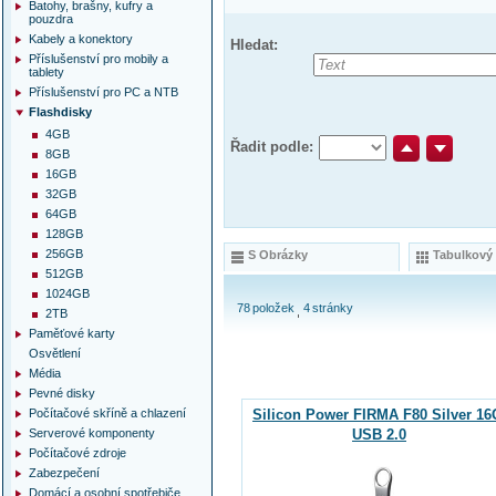
Batohy, brašny, kufry a
pouzdra
Kabely a konektory
Hledat:
Příslušenství pro mobily a
tablety
Příslušenství pro PC a NTB
Flashdisky
4GB
Řadit podle:
8GB
16GB
32GB
64GB
128GB
256GB
S Obrázky
Tabulkový
512GB
1024GB
78
položek
4
stránky
2TB
Paměťové karty
Osvětlení
Média
Pevné disky
Počítačové skříně a chlazení
Silicon Power FIRMA F80 Silver 1
Serverové komponenty
USB 2.0
Počítačové zdroje
Zabezpečení
Domácí a osobní spotřebiče