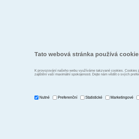
Tato webová stránka používá cooki
K provozování našeho webu využíváme takzvané cookies. Cookies js
zajištění vaší maximální spokojenosti. Dejte nám vědět o svých prefe
Nutné
Preferenční
Statistické
Marketingové