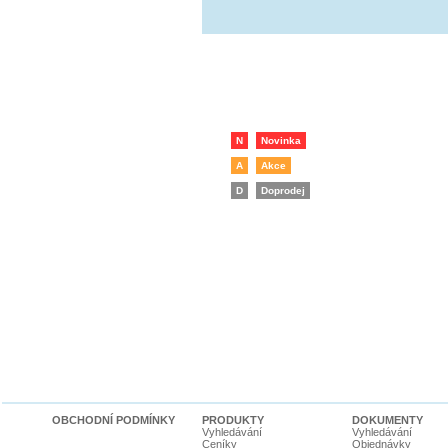
N
Novinka
A
Akce
D
Doprodej
OBCHODNÍ PODMÍNKY
PRODUKTY
DOKUMENTY
Vyhledávání
Vyhledávání
Ceníky
Objednávky