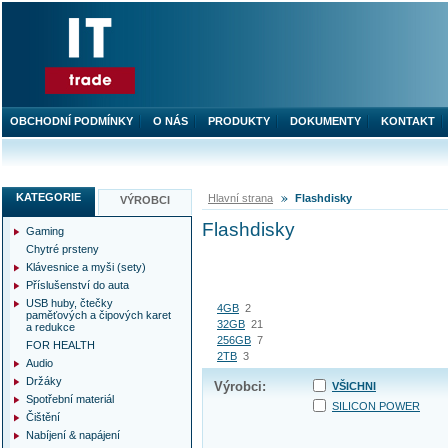
OBCHODNÍ PODMÍNKY
O NÁS
PRODUKTY
DOKUMENTY
KONTAKT
KATEGORIE
Hlavní strana
Flashdisky
VÝROBCI
Flashdisky
Gaming
Chytré prsteny
Klávesnice a myši (sety)
Příslušenství do auta
USB huby, čtečky
4GB
2
paměťových a čipových karet
32GB
21
a redukce
256GB
7
FOR HEALTH
2TB
3
Audio
Držáky
Výrobci:
VŠICHNI
Spotřební materiál
SILICON POWER
Čištění
Nabíjení & napájení