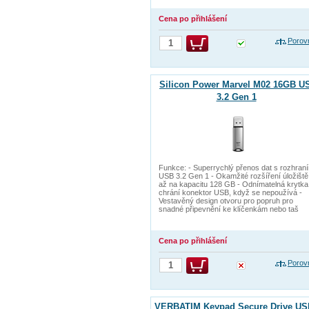
Cena po přihlášení
Porov
Silicon Power Marvel M02 16GB U
3.2 Gen 1
Funkce: - Superrychlý přenos dat s rozhran
USB 3.2 Gen 1 - Okamžité rozšíření úložiště
až na kapacitu 128 GB - Odnímatelná krytka
chrání konektor USB, když se nepoužívá -
Vestavěný design otvoru pro popruh pro
snadné připevnění ke klíčenkám nebo taš
Cena po přihlášení
Porov
VERBATIM Keypad Secure Drive US