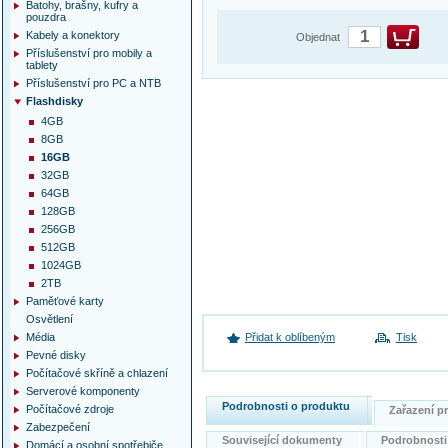
Batohy, brašny, kufry a
pouzdra
Kabely a konektory
Objednat
Příslušenství pro mobily a
tablety
Příslušenství pro PC a NTB
Flashdisky
4GB
8GB
16GB
32GB
64GB
128GB
256GB
512GB
1024GB
2TB
Paměťové karty
Osvětlení
Média
Přidat k oblíbeným
Tisk
Pevné disky
Počítačové skříně a chlazení
Serverové komponenty
Podrobnosti o produktu
Počítačové zdroje
Zařazení 
Zabezpečení
Související dokumenty
Podrobnost
Domácí a osobní spotřebiče