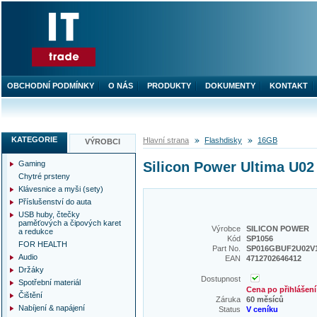
OBCHODNÍ PODMÍNKY
O NÁS
PRODUKTY
DOKUMENTY
KONTAKT
KATEGORIE
Hlavní strana
Flashdisky
16GB
VÝROBCI
Gaming
Silicon Power Ultima U02
Chytré prsteny
Klávesnice a myši (sety)
Příslušenství do auta
USB huby, čtečky
paměťových a čipových karet
Výrobce
SILICON POWER
a redukce
Kód
SP1056
FOR HEALTH
Part No.
SP016GBUF2U02V
Audio
EAN
4712702646412
Držáky
Dostupnost
Spotřební materiál
Cena po přihlášení
Čištění
Záruka
60 měsíců
Nabíjení & napájení
Status
V ceníku