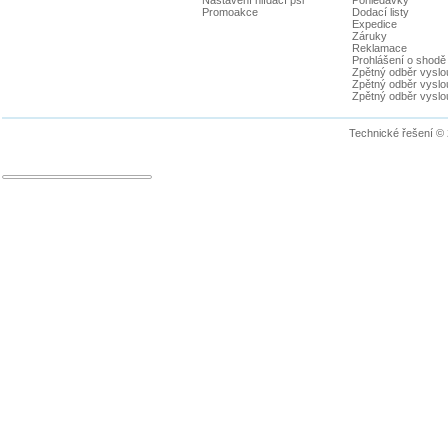
Promoakce
Dodací listy
Expedice
Záruky
Reklamace
Prohlášení o shodě
Zpětný odběr vyslou
Zpětný odběr vyslouž
Zpětný odběr vyslou
Technické řešení ©