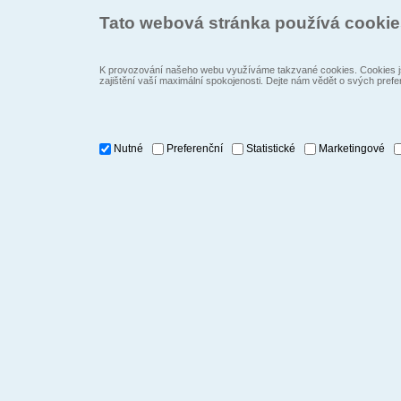
Tato webová stránka používá cooki
K provozování našeho webu využíváme takzvané cookies. Cookies js
zajištění vaší maximální spokojenosti. Dejte nám vědět o svých prefe
Nutné
Preferenční
Statistické
Marketingové