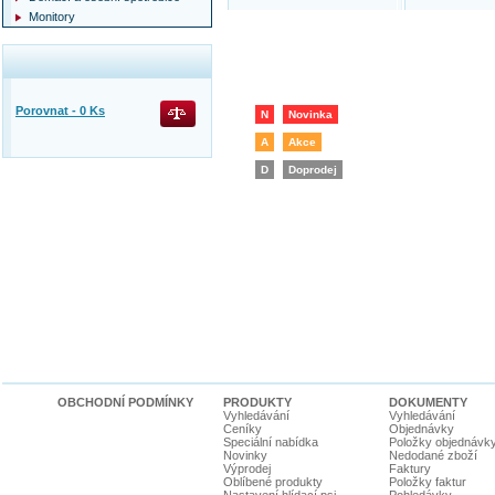
Monitory
Porovnat -
0
Ks
N
Novinka
A
Akce
D
Doprodej
OBCHODNÍ PODMÍNKY
PRODUKTY
DOKUMENTY
Vyhledávání
Vyhledávání
Ceníky
Objednávky
Speciální nabídka
Položky objednávk
Novinky
Nedodané zboží
Výprodej
Faktury
Oblíbené produkty
Položky faktur
Nastavení hlídací psi
Pohledávky