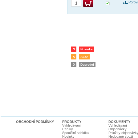
Porov
N
Novinka
A
Akce
D
Doprodej
OBCHODNÍ PODMÍNKY
PRODUKTY
DOKUMENTY
Vyhledávání
Vyhledávání
Ceníky
Objednávky
Speciální nabídka
Položky objednávk
Novinky
Nedodané zboží