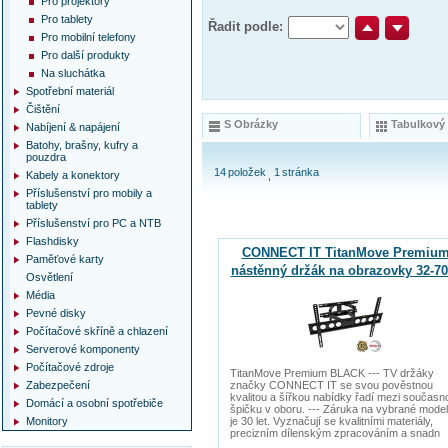
Pro projektory
Pro tablety
Řadit podle:
Pro mobilní telefony
Pro další produkty
Na sluchátka
Spotřební materiál
Čištění
S Obrázky
Tabulkový
Nabíjení & napájení
Batohy, brašny, kufry a
pouzdra
14
položek
1
stránka
Kabely a konektory
Příslušenství pro mobily a
tablety
Příslušenství pro PC a NTB
Flashdisky
CONNECT IT TitanMove Premiu
Paměťové karty
nástěnný držák na obrazovky 32-70
Osvětlení
ČERNÝ
Média
Pevné disky
Počítačové skříně a chlazení
Serverové komponenty
Počítačové zdroje
TitanMove Premium BLACK --- TV držáky
Zabezpečení
značky CONNECT IT se svou pověstnou
kvalitou a šířkou nabídky řadí mezi současn
Domácí a osobní spotřebiče
špičku v oboru. --- Záruka na vybrané mode
Monitory
je 30 let. Vyznačují se kvalitními materiály,
precizním dílenským zpracováním a snadn