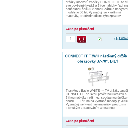
držáky monitorů značky CONNECT IT se dí
své pověstné kvalitě a šířce nabídky řadí me
současnou špičku v oboru. Záruka na vybra
modely je 30 let. Vyznačují se kvalitními
materiály, precizním dílenským zpracov
Cena po přihlášení
Porov
CONNECT IT T3WH nástěnný držák
obrazovky 37-70", BÍLÝ
TitanMove Basic WHITE --- TV držáky znač
CONNECT IT se svou pověstnou kvalitou a
šířkou nabídky řadí mezi současnou špičku 
oboru. --- Záruka na vybrané modely je 30 le
Vyznačují se kvalitními materiály, precizním
dílenským zpracováním a snadnou
Cena po přihlášení