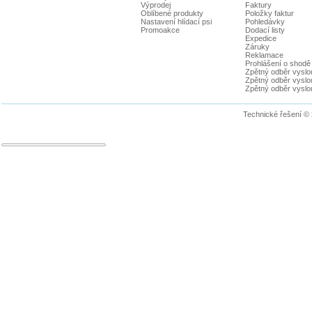
Výprodej
Faktury
Oblíbené produkty
Položky faktur
Nastavení hlídací psi
Pohledávky
Promoakce
Dodací listy
Expedice
Záruky
Reklamace
Prohlášení o shodě
Zpětný odběr vyslou
Zpětný odběr vyslouž
Zpětný odběr vyslou
Technické řešení ©