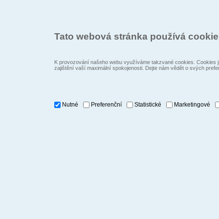
Tato webová stránka používá cooki
K provozování našeho webu využíváme takzvané cookies. Cookies js
zajištění vaší maximální spokojenosti. Dejte nám vědět o svých prefe
Nutné
Preferenční
Statistické
Marketingové