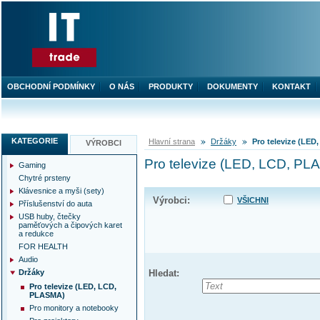
OBCHODNÍ PODMÍNKY
O NÁS
PRODUKTY
DOKUMENTY
KONTAKT
KATEGORIE
Hlavní strana
Držáky
Pro televize (LE
VÝROBCI
Pro televize (LED, LCD, P
Gaming
Chytré prsteny
Klávesnice a myši (sety)
Výrobci:
VŠICHNI
Příslušenství do auta
USB huby, čtečky
paměťových a čipových karet
a redukce
FOR HEALTH
Audio
Držáky
Hledat:
Pro televize (LED, LCD,
PLASMA)
Pro monitory a notebooky