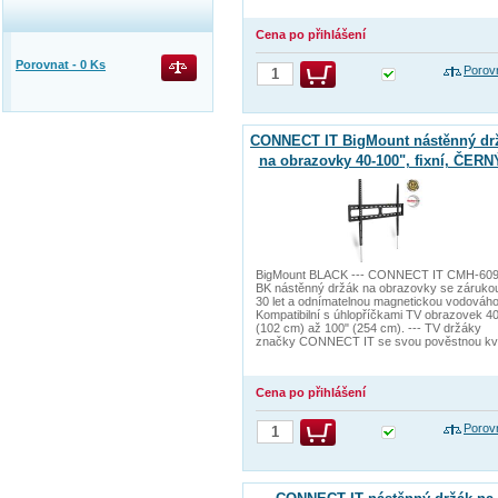
Cena po přihlášení
Porovnat -
0
Ks
Porov
CONNECT IT BigMount nástěnný dr
na obrazovky 40-100", fixní, ČERN
BigMount BLACK --- CONNECT IT CMH-609
BK nástěnný držák na obrazovky se záruko
30 let a odnímatelnou magnetickou vodováho
Kompatibilní s úhlopříčkami TV obrazovek 40
(102 cm) až 100" (254 cm). --- TV držáky
značky CONNECT IT se svou pověstnou kv
Cena po přihlášení
Porov