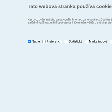
Tato webová stránka používá cooki
K provozování našeho webu využíváme takzvané cookies. Cookies js
zajištění vaší maximální spokojenosti. Dejte nám vědět o svých prefe
Nutné
Preferenční
Statistické
Marketingové