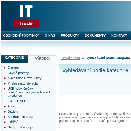
OBCHODNÍ PODMÍNKY
O NÁS
PRODUKTY
DOKUMENTY
KONTAKT
KATEGORIE
Hlavní strana
Vyhledávání podle kategorie
VÝROBCI
Gaming
Vyhledávání podle kategorie
Chytré prsteny
Klávesnice a myši (sety)
Příslušenství do auta
USB huby, čtečky
paměťových a čipových karet
a redukce
FOR HEALTH
Audio
Držáky
Kliknutím na [+] se rozbalí všechny podúrovně; Kl
Spotřební materiál
podúrovně a vypíší se zařazené produkty ze všec
[n] obsahuje n produků, ... další podkategorie
Čištění
Nabíjení & napájení