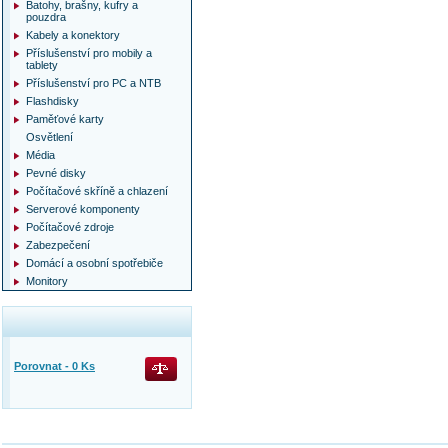
Batohy, brašny, kufry a
pouzdra
Kabely a konektory
Příslušenství pro mobily a
tablety
Příslušenství pro PC a NTB
Flashdisky
Paměťové karty
Osvětlení
Média
Pevné disky
Počítačové skříně a chlazení
Serverové komponenty
Počítačové zdroje
Zabezpečení
Domácí a osobní spotřebiče
Monitory
Porovnat -
0
Ks