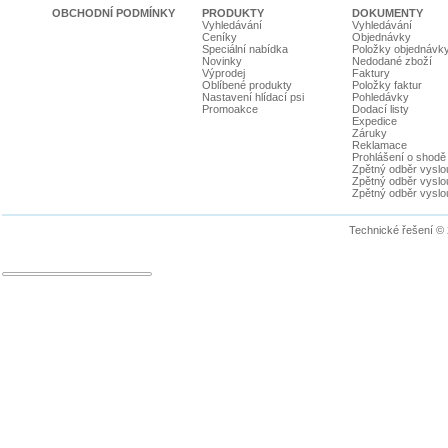
OBCHODNÍ PODMÍNKY
PRODUKTY
DOKUMENTY
Vyhledávání
Vyhledávání
Ceníky
Objednávky
Speciální nabídka
Položky objednávk
Novinky
Nedodané zboží
Výprodej
Faktury
Oblíbené produkty
Položky faktur
Nastavení hlídací psi
Pohledávky
Promoakce
Dodací listy
Expedice
Záruky
Reklamace
Prohlášení o shodě
Zpětný odběr vyslou
Zpětný odběr vyslouž
Zpětný odběr vyslou
Technické řešení ©