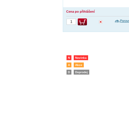
Cena po přihlášení
Porov
N
Novinka
A
Akce
D
Doprodej