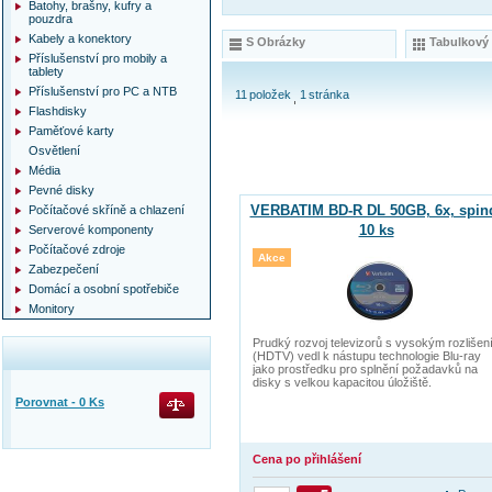
Batohy, brašny, kufry a
pouzdra
Kabely a konektory
S Obrázky
Tabulkový
Příslušenství pro mobily a
tablety
Příslušenství pro PC a NTB
11
položek
1
stránka
Flashdisky
Paměťové karty
Osvětlení
Média
Pevné disky
VERBATIM BD-R DL 50GB, 6x, spin
Počítačové skříně a chlazení
10 ks
Serverové komponenty
Počítačové zdroje
Akce
Zabezpečení
Domácí a osobní spotřebiče
Monitory
Prudký rozvoj televizorů s vysokým rozlišen
(HDTV) vedl k nástupu technologie Blu-ray
jako prostředku pro splnění požadavků na
disky s velkou kapacitou úložiště.
Porovnat -
0
Ks
Cena po přihlášení