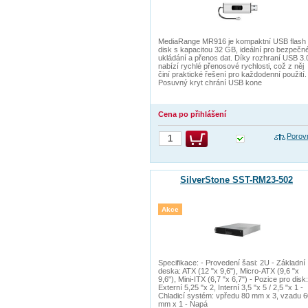
MediaRange MR916 je kompaktní USB flash
disk s kapacitou 32 GB, ideální pro bezpečn
ukládání a přenos dat. Díky rozhraní USB 3.
nabízí rychlé přenosové rychlosti, což z něj
činí praktické řešení pro každodenní použití.
Posuvný kryt chrání USB kone
Cena po přihlášení
Porov
SilverStone SST-RM23-502
Akce
Specifikace: - Provedení šasi: 2U - Základní
deska: ATX (12 "x 9,6"), Micro-ATX (9,6 "x
9,6"), Mini-ITX (6,7 "x 6,7") - Pozice pro disk:
Externí 5,25 "x 2, Interní 3,5 "x 5 / 2,5 "x 1 -
Chladicí systém: vpředu 80 mm x 3, vzadu 6
mm x 1 - Napá