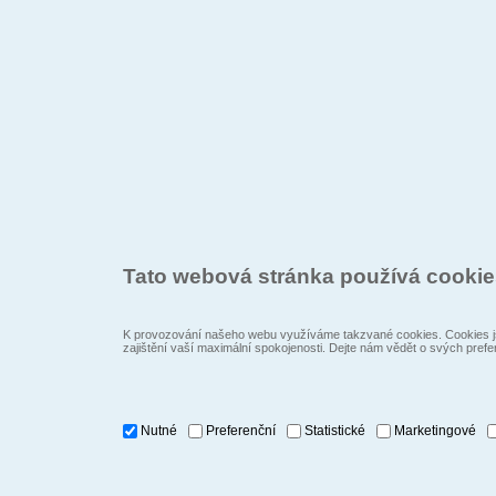
Tato webová stránka používá cooki
K provozování našeho webu využíváme takzvané cookies. Cookies js
zajištění vaší maximální spokojenosti. Dejte nám vědět o svých prefe
Nutné
Preferenční
Statistické
Marketingové