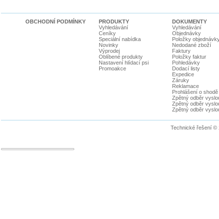
OBCHODNÍ PODMÍNKY
PRODUKTY
DOKUMENTY
Vyhledávání
Vyhledávání
Ceníky
Objednávky
Speciální nabídka
Položky objednávk
Novinky
Nedodané zboží
Výprodej
Faktury
Oblíbené produkty
Položky faktur
Nastavení hlídací psi
Pohledávky
Promoakce
Dodací listy
Expedice
Záruky
Reklamace
Prohlášení o shodě
Zpětný odběr vyslou
Zpětný odběr vyslouž
Zpětný odběr vyslou
Technické řešení ©