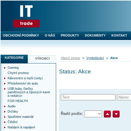
OBCHODNÍ PODMÍNKY
O NÁS
PRODUKTY
DOKUMENTY
KONTAKT
KATEGORIE
Hlavní strana
Vyhledávání
Akce
VÝROBCI
Gaming
Status:
Akce
Chytré prsteny
Klávesnice a myši (sety)
Příslušenství do auta
USB huby, čtečky
paměťových a čipových karet
a redukce
Hledat:
FOR HEALTH
Audio
Držáky
Řadit podle:
Spotřební materiál
Čištění
Nabíjení & napájení