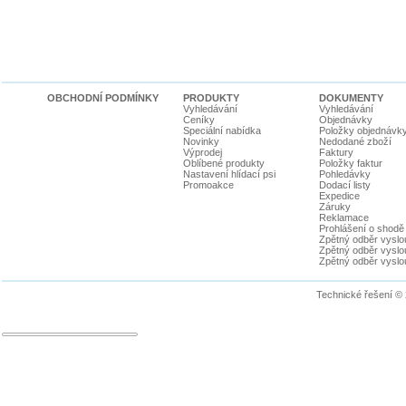
OBCHODNÍ PODMÍNKY
PRODUKTY
DOKUMENTY
Vyhledávání
Vyhledávání
Ceníky
Objednávky
Speciální nabídka
Položky objednávk
Novinky
Nedodané zboží
Výprodej
Faktury
Oblíbené produkty
Položky faktur
Nastavení hlídací psi
Pohledávky
Promoakce
Dodací listy
Expedice
Záruky
Reklamace
Prohlášení o shodě
Zpětný odběr vyslou
Zpětný odběr vyslouž
Zpětný odběr vyslou
Technické řešení ©