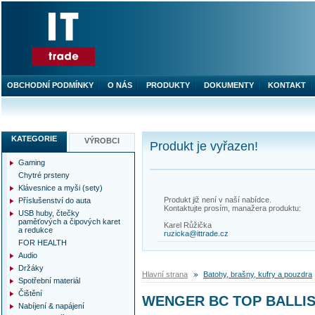
OBCHODNÍ PODMÍNKY
O NÁS
PRODUKTY
DOKUMENTY
KONTAKT
KATEGORIE
VÝROBCI
Produkt je vyřazen!
Gaming
Chytré prsteny
Klávesnice a myši (sety)
Produkt již není v naší nabídce.
Příslušenství do auta
Kontaktujte prosím, manažera produktu:
USB huby, čtečky
paměťových a čipových karet
Karel Růžička
a redukce
ruzicka@ittrade.cz
FOR HEALTH
Audio
Držáky
Hlavní strana
Batohy, brašny, kufry a pouzdra
Spotřební materiál
Čištění
WENGER BC TOP BALLISTIC
Nabíjení & napájení