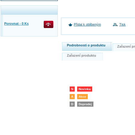
Porovnat -
0
Ks
Přidat k oblíbeným
Tisk
Podrobnosti o produktu
Zařazení 
Zařazení produktu
N
Novinka
A
Akce
D
Doprodej