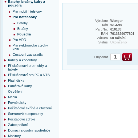
Batohy, brašny, kufry a
pouzdra
Pro mobilní telefony
Pro notebooky
Výrobce
Wenger
Batohy
Kód
WG698
Brašny
Part No.
610183
EAN
7613329077801
Pouzdra
Záruka
60 měsíců
Pro HDD
Status
Ukončeno
Pro elektronické čtečky
knih
Cestovní zavazadla
Objednat
Kabely a konektory
Příslušenství pro mobily a
tablety
Příslušenství pro PC a NTB
Flashdisky
Paměťové karty
Osvětlení
Média
Pevné disky
Počítačové skříně a chlazení
Serverové komponenty
Počítačové zdroje
Zabezpečení
Domácí a osobní spotřebiče
Monitory