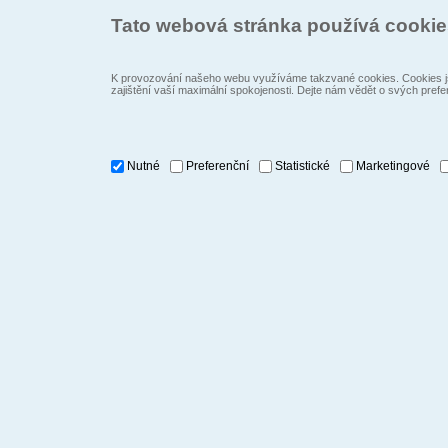
Tato webová stránka používá cooki
K provozování našeho webu využíváme takzvané cookies. Cookies js
zajištění vaší maximální spokojenosti. Dejte nám vědět o svých prefe
Nutné
Preferenční
Statistické
Marketingové