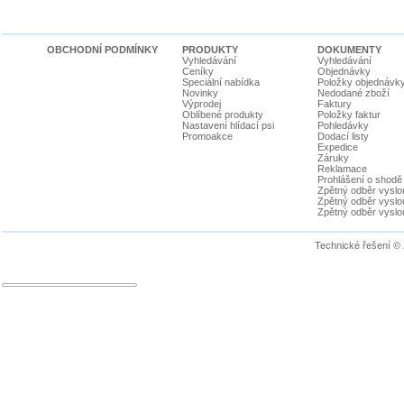
OBCHODNÍ PODMÍNKY
PRODUKTY
DOKUMENTY
Vyhledávání
Vyhledávání
Ceníky
Objednávky
Speciální nabídka
Položky objednávk
Novinky
Nedodané zboží
Výprodej
Faktury
Oblíbené produkty
Položky faktur
Nastavení hlídací psi
Pohledávky
Promoakce
Dodací listy
Expedice
Záruky
Reklamace
Prohlášení o shodě
Zpětný odběr vyslou
Zpětný odběr vyslouž
Zpětný odběr vyslou
Technické řešení ©