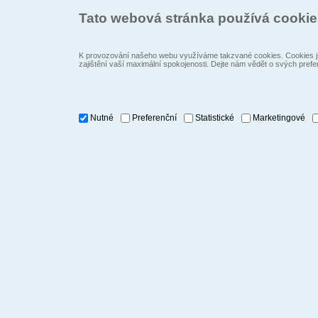
Tato webová stránka používá cooki
K provozování našeho webu využíváme takzvané cookies. Cookies js
zajištění vaší maximální spokojenosti. Dejte nám vědět o svých prefe
Nutné
Preferenční
Statistické
Marketingové