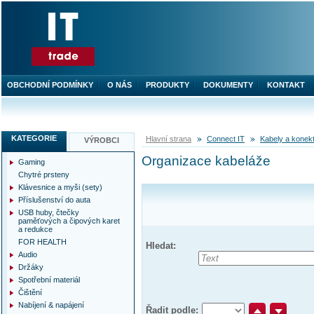
OBCHODNÍ PODMÍNKY
O NÁS
PRODUKTY
DOKUMENTY
KONTAKT
KATEGORIE
Hlavní strana
Connect IT
Kabely a konek
VÝROBCI
Organizace kabeláže
Gaming
Chytré prsteny
Klávesnice a myši (sety)
Příslušenství do auta
USB huby, čtečky
paměťových a čipových karet
a redukce
FOR HEALTH
Hledat:
Audio
Držáky
Spotřební materiál
Čištění
Nabíjení & napájení
Řadit podle: