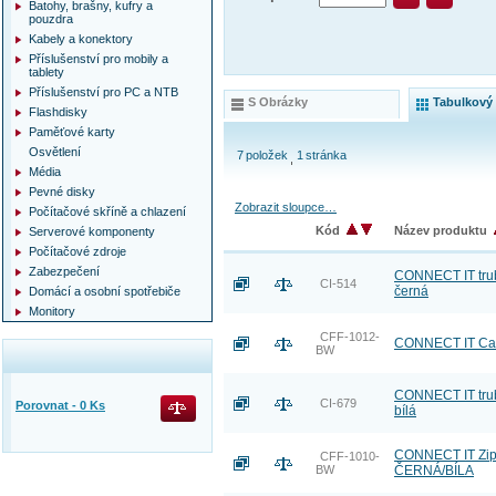
Batohy, brašny, kufry a
pouzdra
Kabely a konektory
Příslušenství pro mobily a
tablety
Příslušenství pro PC a NTB
S Obrázky
Tabulkový
Flashdisky
Paměťové karty
Osvětlení
7
položek
1
stránka
Média
Pevné disky
Zobrazit sloupce…
Počítačové skříně a chlazení
Kód
Název produktu
Serverové komponenty
Počítačové zdroje
Zabezpečení
CONNECT IT trub
CI-514
černá
Domácí a osobní spotřebiče
Monitory
CFF-1012-
CONNECT IT Cabl
BW
CONNECT IT trub
CI-679
Porovnat -
0
Ks
bílá
CONNECT IT ZipT
CFF-1010-
BW
ČERNÁ/BÍLA