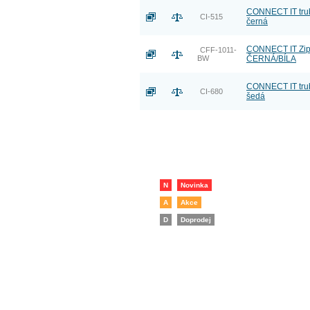
CONNECT IT tru
CI-515
černá
CONNECT IT ZipT
CFF-1011-
BW
ČERNÁ/BÍLA
CONNECT IT trub
CI-680
šedá
N
Novinka
A
Akce
D
Doprodej