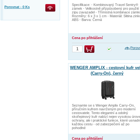
Specifikace: - Kombinovaný Travel Sentry®
Porovnat -
0
Ks
zámek - Velikostně přizpůsobený pro použití
zipu zavazadel - Třímístná kombinace zámk
Rozměry: 6 x 3 x 1 cm - Materiál: Slitina zink
ABS - Barva: Černá
Cena po přihlášení
Porov
WENGER AMPLIX - cestovní kufr vel
(Carry-On), černý
Seznamte se s Wenger Amplix Carry-On,
příručním kufrem navrženým pro moderní
cestovatele. Tento elegantní a odolný
skořepinový kufr nabízí nejen vysokou úrov
ochrany, ale i praktické funkce, které usnadn
každou cestu - od zabezpečení až po
pohodlné
Cena po přihlášení