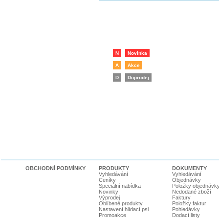
N
Novinka
A
Akce
D
Doprodej
OBCHODNÍ PODMÍNKY
PRODUKTY
DOKUMENTY
Vyhledávání
Vyhledávání
Ceníky
Objednávky
Speciální nabídka
Položky objednávk
Novinky
Nedodané zboží
Výprodej
Faktury
Oblíbené produkty
Položky faktur
Nastavení hlídací psi
Pohledávky
Promoakce
Dodací listy