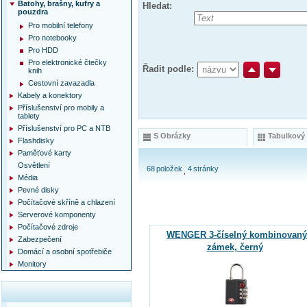
Batohy, brašny, kufry a
Hledat:
pouzdra
Pro mobilní telefony
Pro notebooky
Pro HDD
Pro elektronické čtečky
Řadit podle:
knih
Cestovní zavazadla
Kabely a konektory
Příslušenství pro mobily a
tablety
Příslušenství pro PC a NTB
S Obrázky
Tabulkový
Flashdisky
Paměťové karty
Osvětlení
68
položek
4
stránky
Média
Pevné disky
Počítačové skříně a chlazení
Serverové komponenty
Počítačové zdroje
WENGER 3-číselný kombinovaný
Zabezpečení
zámek, černý
Domácí a osobní spotřebiče
Monitory