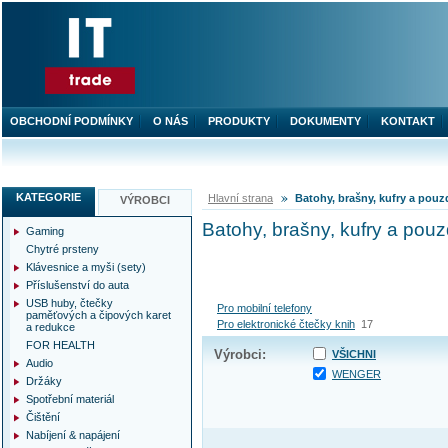
OBCHODNÍ PODMÍNKY
O NÁS
PRODUKTY
DOKUMENTY
KONTAKT
KATEGORIE
Hlavní strana
Batohy, brašny, kufry a pouz
VÝROBCI
Batohy, brašny, kufry a pouz
Gaming
Chytré prsteny
Klávesnice a myši (sety)
Příslušenství do auta
USB huby, čtečky
Pro mobilní telefony
paměťových a čipových karet
Pro elektronické čtečky knih
17
a redukce
FOR HEALTH
Výrobci:
VŠICHNI
Audio
WENGER
Držáky
Spotřební materiál
Čištění
Nabíjení & napájení