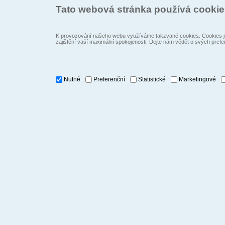
Tato webová stránka používá cooki
K provozování našeho webu využíváme takzvané cookies. Cookies js
zajištění vaší maximální spokojenosti. Dejte nám vědět o svých prefe
Nutné
Preferenční
Statistické
Marketingové