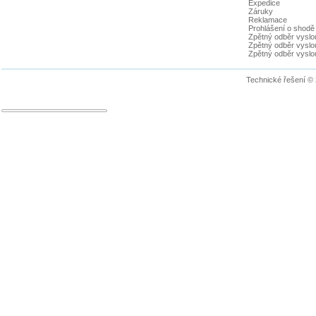
Expedice
Záruky
Reklamace
Prohlášení o shodě
Zpětný odběr vyslou
Zpětný odběr vyslouž
Zpětný odběr vyslou
Technické řešení ©