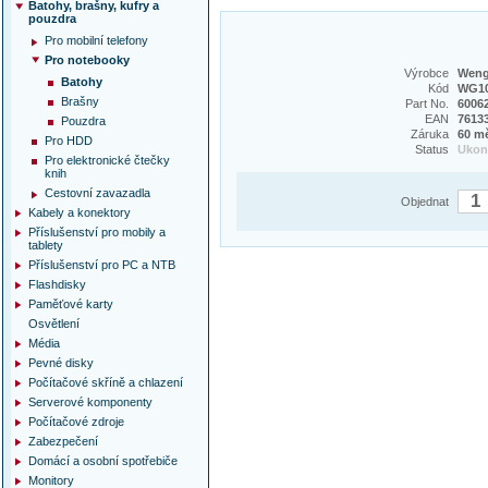
Batohy, brašny, kufry a
pouzdra
Pro mobilní telefony
Pro notebooky
Výrobce
Weng
Batohy
Kód
WG1
Brašny
Part No.
6006
EAN
7613
Pouzdra
Záruka
60 m
Pro HDD
Status
Uko
Pro elektronické čtečky
knih
Cestovní zavazadla
Objednat
Kabely a konektory
Příslušenství pro mobily a
tablety
Příslušenství pro PC a NTB
Flashdisky
Paměťové karty
Osvětlení
Média
Pevné disky
Počítačové skříně a chlazení
Serverové komponenty
Počítačové zdroje
Zabezpečení
Domácí a osobní spotřebiče
Monitory