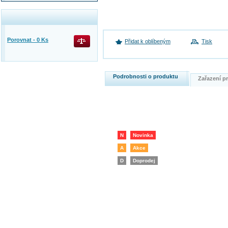
Porovnat -
0
Ks
Přidat k oblíbeným
Tisk
Podrobnosti o produktu
Zařazení 
N
Novinka
A
Akce
D
Doprodej