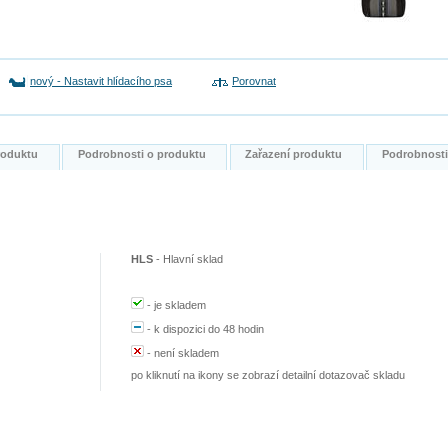
nový
-
Nastavit hlídacího psa
Porovnat
produktu
Podrobnosti o produktu
Zařazení produktu
Podrobnost
HLS
-
Hlavní sklad
-
je skladem
-
k dispozici do 48 hodin
-
není skladem
po kliknutí na ikony se zobrazí detailní dotazovač skladu