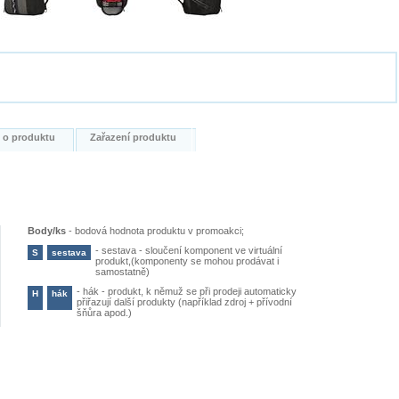
i o produktu
Zařazení produktu
Body/ks
-
bodová hodnota produktu v promoakci;
-
sestava - sloučení komponent ve virtuální
S
sestava
produkt,(komponenty se mohou prodávat i
samostatně)
-
hák - produkt, k němuž se při prodeji automaticky
H
hák
přiřazují další produkty (například zdroj + přívodní
šňůra apod.)