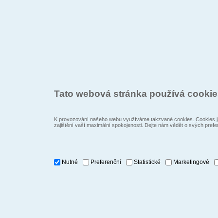
Tato webová stránka používá cooki
K provozování našeho webu využíváme takzvané cookies. Cookies js
zajištění vaší maximální spokojenosti. Dejte nám vědět o svých prefe
Nutné
Preferenční
Statistické
Marketingové