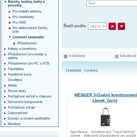
Batohy, brašny, kufry a
pouzdra
Pro mobilní telefony
Pro notebooky
Pro HDD
Řadit podle:
Pro elektronické čtečky
knih
Cestovní zavazadla
Příslušenství
Kabely a konektory
Příslušenství pro mobily a
S Obrázky
Tabulkový
tablety
Příslušenství pro PC a NTB
Flashdisky
13
položek
1
stránka
Paměťové karty
Osvětlení
Média
Pevné disky
WENGER 3-číselný kombinovaný
Počítačové skříně a chlazení
zámek, černý
Serverové komponenty
Počítačové zdroje
Zabezpečení
Domácí a osobní spotřebiče
Monitory
Specifikace: - Kombinovaný Travel Sentry®
zámek - Velikostně přizpůsobený pro použití