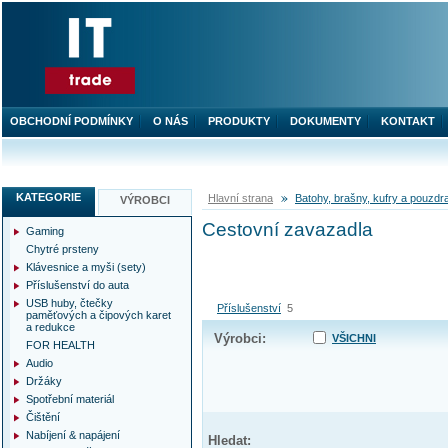
OBCHODNÍ PODMÍNKY
O NÁS
PRODUKTY
DOKUMENTY
KONTAKT
KATEGORIE
Hlavní strana
Batohy, brašny, kufry a pouzdr
VÝROBCI
Cestovní zavazadla
Gaming
Chytré prsteny
Klávesnice a myši (sety)
Příslušenství do auta
USB huby, čtečky
Příslušenství
5
paměťových a čipových karet
a redukce
Výrobci:
VŠICHNI
FOR HEALTH
Audio
Držáky
Spotřební materiál
Čištění
Nabíjení & napájení
Hledat: