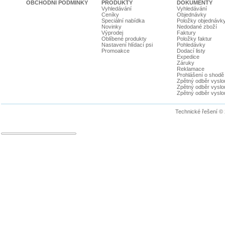
OBCHODNÍ PODMÍNKY
PRODUKTY
DOKUMENTY
Vyhledávání
Vyhledávání
Ceníky
Objednávky
Speciální nabídka
Položky objednávk
Novinky
Nedodané zboží
Výprodej
Faktury
Oblíbené produkty
Položky faktur
Nastavení hlídací psi
Pohledávky
Promoakce
Dodací listy
Expedice
Záruky
Reklamace
Prohlášení o shodě
Zpětný odběr vyslou
Zpětný odběr vyslouž
Zpětný odběr vyslou
Technické řešení ©