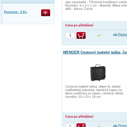
zipu zavazadel - Třímístná kombinace zámk
Rozměry: 6 x 3 x 1 cm - Materiál: Slitina zink
ABS - Barva: Černá
Porovnat -
0
Ks
Cena po přihlášení
Porov
WENGER Cestovní toaletní taška, če
Cestovní toaletní taška, objem 6l, odolný
voděodolný polyester, elastické kapsy na
lahve, podšívka se zipem, závěsný háček,
rozměry: 10 x 23 x 24 cm
Cena po přihlášení
Porov