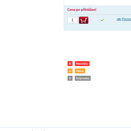
Cena po přihlášení
Porov
N
Novinka
A
Akce
D
Doprodej