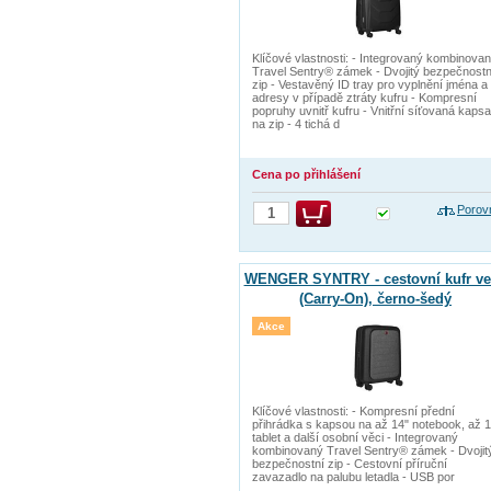
Klíčové vlastnosti: - Integrovaný kombinova
Travel Sentry® zámek - Dvojitý bezpečnostn
zip - Vestavěný ID tray pro vyplnění jména a
adresy v případě ztráty kufru - Kompresní
popruhy uvnitř kufru - Vnitřní síťovaná kapsa
na zip - 4 tichá d
Cena po přihlášení
Porov
WENGER SYNTRY - cestovní kufr vel
(Carry-On), černo-šedý
Akce
Klíčové vlastnosti: - Kompresní přední
přihrádka s kapsou na až 14" notebook, až 1
tablet a další osobní věci - Integrovaný
kombinovaný Travel Sentry® zámek - Dvojit
bezpečnostní zip - Cestovní příruční
zavazadlo na palubu letadla - USB por