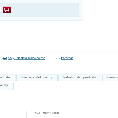
nový
-
Nastavit hlídacího psa
Porovnat
produktu
Související dokumenty
Podrobnosti o produktu
Zařazen
kumenty
HLS
-
Hlavní sklad