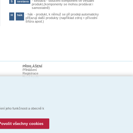
-
sestava - sloučení komponent ve virtuální
S
sestava
produkt,(komponenty se mohou prodávat i
samostatně)
-
hák - produkt, k němuž se při prodeji automaticky
H
hák
přiřazují další produkty (například zdroj + přívodní
šňůra apod.)
PŘIHLÁŠENÍ
Přihlášení
Registrace
Nové heslo
ní jeho funkčnosti a obecně k
Povolit všechny cookies