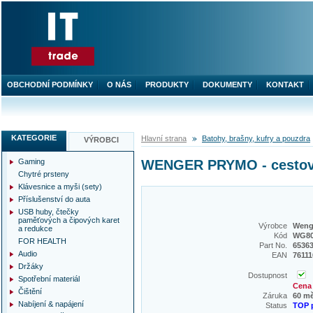
OBCHODNÍ PODMÍNKY
O NÁS
PRODUKTY
DOKUMENTY
KONTAKT
KATEGORIE
Hlavní strana
Batohy, brašny, kufry a pouzdra
VÝROBCI
Gaming
WENGER PRYMO - cestovní 
Chytré prsteny
Klávesnice a myši (sety)
Příslušenství do auta
USB huby, čtečky
paměťových a čipových karet
Výrobce
Weng
a redukce
Kód
WG8
FOR HEALTH
Part No.
6536
Audio
EAN
7611
Držáky
Dostupnost
Spotřební materiál
Cena 
Čištění
Záruka
60 m
Nabíjení & napájení
Status
TOP 