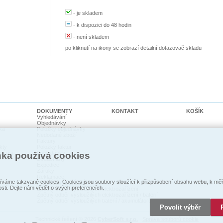
-
je skladem
-
k dispozici do 48 hodin
-
není skladem
po kliknutí na ikony se zobrazí detailní dotazovač skladu
DOKUMENTY
KONTAKT
KOŠÍK
Vyhledávání
Objednávky
ka
Položky objednávky
Nedodané zboží
Faktury
kty
Položky faktur
cí psi
Pohledávky
nka používá cookies
Dodací listy
Expedice
Záruky
Reklamace
váme takzvané cookies. Cookies jsou soubory sloužící k přizpůsobení obsahu webu, k měře
Prohlášení o shodě
osti. Dejte nám vědět o svých preferencích.
Zpětný odběr vysloužilých elektrozaŕízení
Zpětný odběr vysloužilých elektrozařízení / baterií
Zpětný odběr vysloužilých baterií / akumulátorů
Povolit výběr
Technické řešení © 2026
CyberSoft s.r.o.
Správa souborů cookie