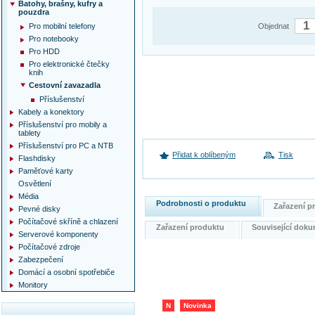
Batohy, brašny, kufry a
pouzdra
Pro mobilní telefony
Objednat
Pro notebooky
Pro HDD
Pro elektronické čtečky
knih
Cestovní zavazadla
Příslušenství
Kabely a konektory
Příslušenství pro mobily a
tablety
Příslušenství pro PC a NTB
Přidat k oblíbeným
Tisk
Flashdisky
Paměťové karty
Osvětlení
Média
Podrobnosti o produktu
Zařazení 
Pevné disky
Počítačové skříně a chlazení
Zařazení produktu
Související do
Serverové komponenty
Počítačové zdroje
Zabezpečení
Domácí a osobní spotřebiče
Monitory
N
Novinka