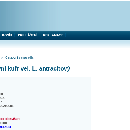
KOŠÍK
PŘIHLÁŠENÍ
REKLAMACE
Cestovní zavazadla
kufr vel. L, antracitový
er
05A
37
160299901
po přihlášení
ěsíců
produkt