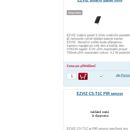
EZVIZ solární panel mini
Doprodej
EZVIZ solární panel S tímto solárním panele
již nemusíte ručně dobíjet baterie kamer
EZVIZ. Sluneční světlo bude připojenou
kameru napájet po celý den a každý den.
VÝKON napětí: 6.0V ±5% maximální proud:
700mA ±5% maximální výkon: 4.2 W podmín
Cena po přihlášení
Porov
EZVIZ CS-T1C PIR senzor
EZVIZ CS-T1C je PIR senzor navržený pro