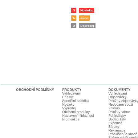
N
Novinka
A
Akce
D
Doprodej
OBCHODNÍ PODMÍNKY
PRODUKTY
DOKUMENTY
Vyhledávání
Vyhledávání
Ceníky
Objednávky
Speciální nabídka
Položky objednávk
Novinky
Nedodané zboží
Výprodej
Faktury
Oblíbené produkty
Položky faktur
Nastavení hlídací psi
Pohledávky
Promoakce
Dodací listy
Expedice
Záruky
Reklamace
Prohlášení o shodě
Zpětný odběr vyslou