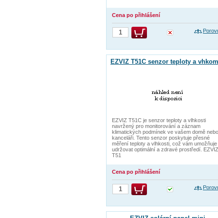
Cena po přihlášení
Porov
EZVIZ T51C senzor teploty a vhkom
EZVIZ T51C je senzor teploty a vlhkosti
navržený pro monitorování a záznam
klimatických podmínek ve vašem domě neb
kanceláři. Tento senzor poskytuje přesné
měření teploty a vlhkosti, což vám umožňuje
udržovat optimální a zdravé prostředí. EZVI
T51
Cena po přihlášení
Porov