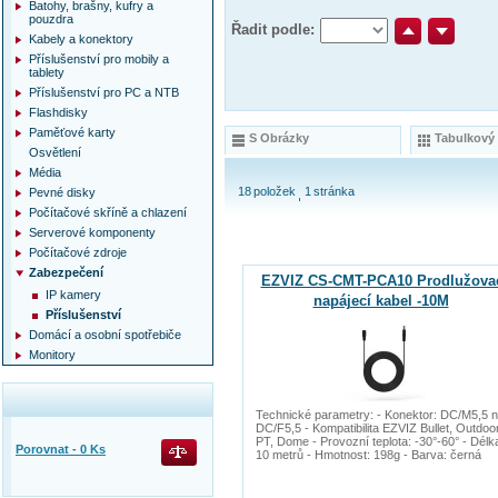
Batohy, brašny, kufry a
pouzdra
Řadit podle:
Kabely a konektory
Příslušenství pro mobily a
tablety
Příslušenství pro PC a NTB
Flashdisky
Paměťové karty
S Obrázky
Tabulkový
Osvětlení
Média
18
položek
1
stránka
Pevné disky
Počítačové skříně a chlazení
Serverové komponenty
Počítačové zdroje
Zabezpečení
EZVIZ CS-CMT-PCA10 Prodlužova
IP kamery
napájecí kabel -10M
Příslušenství
Domácí a osobní spotřebiče
Monitory
Technické parametry: - Konektor: DC/M5,5 
DC/F5,5 - Kompatibilita EZVIZ Bullet, Outdoo
PT, Dome - Provozní teplota: -30°-60° - Délk
Porovnat -
0
Ks
10 metrů - Hmotnost: 198g - Barva: černá