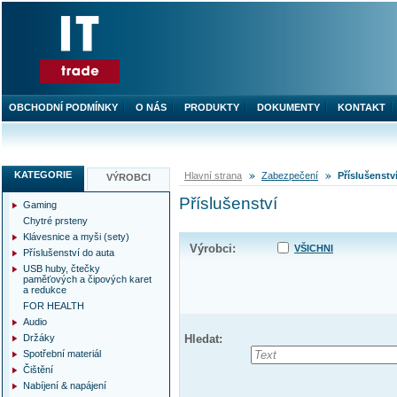
OBCHODNÍ PODMÍNKY
O NÁS
PRODUKTY
DOKUMENTY
KONTAKT
KATEGORIE
Hlavní strana
Zabezpečení
Příslušenstv
VÝROBCI
Příslušenství
Gaming
Chytré prsteny
Klávesnice a myši (sety)
Výrobci:
VŠICHNI
Příslušenství do auta
USB huby, čtečky
paměťových a čipových karet
a redukce
FOR HEALTH
Audio
Držáky
Hledat:
Spotřební materiál
Čištění
Nabíjení & napájení