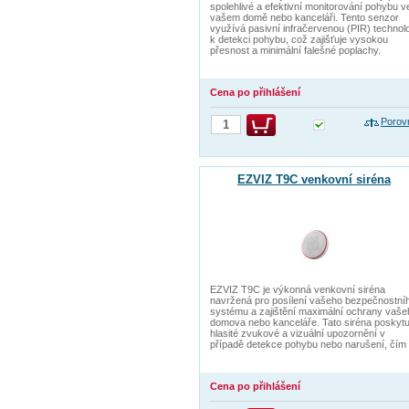
spolehlivé a efektivní monitorování pohybu v
vašem domě nebo kanceláři. Tento senzor
využívá pasivní infračervenou (PIR) technolo
k detekci pohybu, což zajišťuje vysokou
přesnost a minimální falešné poplachy.
Cena po přihlášení
Porov
EZVIZ T9C venkovní siréna
EZVIZ T9C je výkonná venkovní siréna
navržená pro posílení vašeho bezpečnostní
systému a zajištění maximální ochrany vaše
domova nebo kanceláře. Tato siréna poskytu
hlasité zvukové a vizuální upozornění v
případě detekce pohybu nebo narušení, čím
Cena po přihlášení