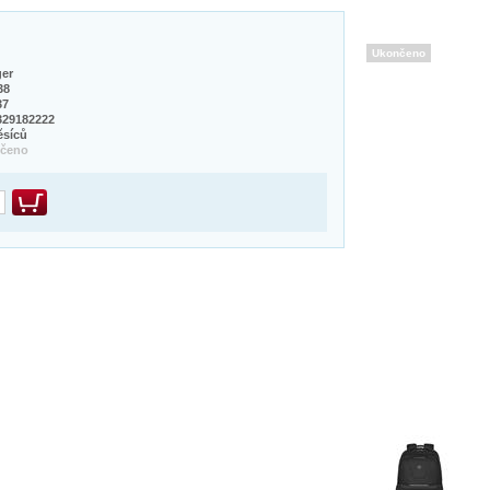
Ukončeno
er
38
37
329182222
ěsíců
nčeno