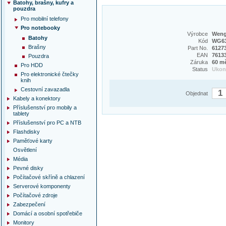
Batohy, brašny, kufry a
pouzdra
Pro mobilní telefony
Pro notebooky
Výrobce
Weng
Batohy
Kód
WG6
Brašny
Part No.
6127
EAN
7613
Pouzdra
Záruka
60 m
Pro HDD
Status
Uko
Pro elektronické čtečky
knih
Cestovní zavazadla
Objednat
Kabely a konektory
Příslušenství pro mobily a
tablety
Příslušenství pro PC a NTB
Flashdisky
Paměťové karty
Osvětlení
Média
Pevné disky
Počítačové skříně a chlazení
Serverové komponenty
Počítačové zdroje
Zabezpečení
Domácí a osobní spotřebiče
Monitory