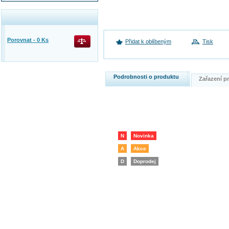
Porovnat -
0
Ks
Přidat k oblíbeným
Tisk
Podrobnosti o produktu
Zařazení 
N
Novinka
A
Akce
D
Doprodej