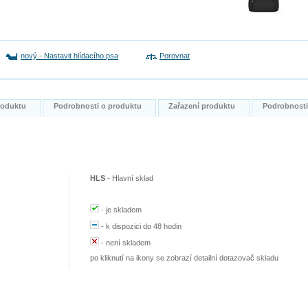
nový
-
Nastavit hlídacího psa
Porovnat
produktu
Podrobnosti o produktu
Zařazení produktu
Podrobnost
HLS
-
Hlavní sklad
-
je skladem
-
k dispozici do 48 hodin
-
není skladem
po kliknutí na ikony se zobrazí detailní dotazovač skladu