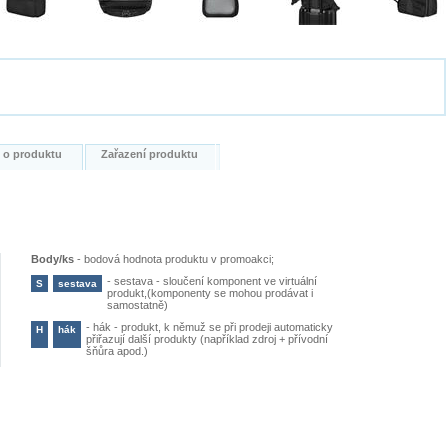
i o produktu
Zařazení produktu
Body/ks
-
bodová hodnota produktu v promoakci;
-
sestava - sloučení komponent ve virtuální
S
sestava
produkt,(komponenty se mohou prodávat i
samostatně)
-
hák - produkt, k němuž se při prodeji automaticky
H
hák
přiřazují další produkty (například zdroj + přívodní
šňůra apod.)