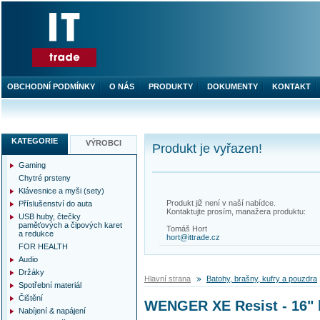
OBCHODNÍ PODMÍNKY
O NÁS
PRODUKTY
DOKUMENTY
KONTAKT
KATEGORIE
VÝROBCI
Produkt je vyřazen!
Gaming
Chytré prsteny
Klávesnice a myši (sety)
Produkt již není v naší nabídce.
Příslušenství do auta
Kontaktujte prosím, manažera produktu:
USB huby, čtečky
paměťových a čipových karet
Tomáš Hort
a redukce
hort@ittrade.cz
FOR HEALTH
Audio
Držáky
Hlavní strana
Batohy, brašny, kufry a pouzdra
Spotřební materiál
Čištění
WENGER XE Resist - 16" b
Nabíjení & napájení