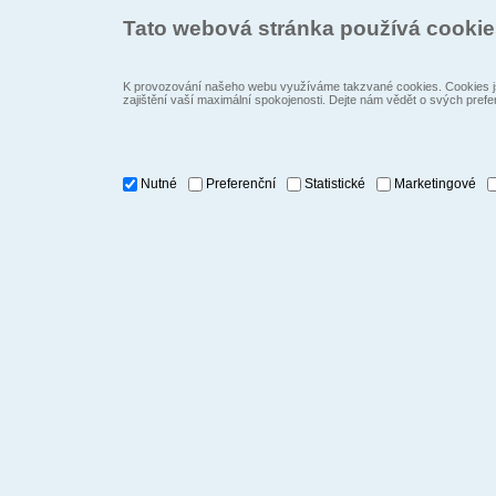
Tato webová stránka používá cooki
K provozování našeho webu využíváme takzvané cookies. Cookies js
zajištění vaší maximální spokojenosti. Dejte nám vědět o svých prefe
Nutné
Preferenční
Statistické
Marketingové