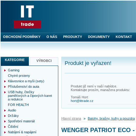
OBCHODNÍ PODMÍNKY
O NÁS
PRODUKTY
DOKUMENTY
KONTAKT
KATEGORIE
VÝROBCI
Produkt je vyřazen!
Gaming
Chytré prsteny
Klávesnice a myši (sety)
Produkt již není v naší nabídce.
Příslušenství do auta
Kontaktujte prosím, manažera produktu:
USB huby, čtečky
paměťových a čipových karet
Tomáš Hort
a redukce
hort@ittrade.cz
FOR HEALTH
Audio
Držáky
Hlavní strana
Batohy, brašny, kufry a pouzdra
Spotřební materiál
Čištění
WENGER PATRIOT ECO - 17
Nabíjení & napájení