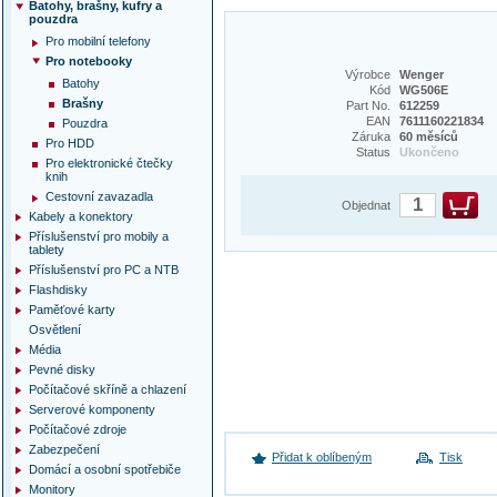
Batohy, brašny, kufry a
pouzdra
Pro mobilní telefony
Pro notebooky
Výrobce
Wenger
Batohy
Kód
WG506E
Brašny
Part No.
612259
EAN
7611160221834
Pouzdra
Záruka
60 měsíců
Pro HDD
Status
Ukončeno
Pro elektronické čtečky
knih
Cestovní zavazadla
Objednat
Kabely a konektory
Příslušenství pro mobily a
tablety
Příslušenství pro PC a NTB
Flashdisky
Paměťové karty
Osvětlení
Média
Pevné disky
Počítačové skříně a chlazení
Serverové komponenty
Počítačové zdroje
Zabezpečení
Přidat k oblíbeným
Tisk
Domácí a osobní spotřebiče
Monitory