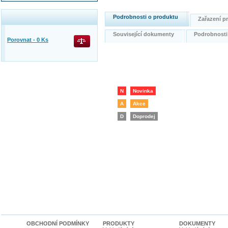
Podrobnosti o produktu
Zařazení 
Související dokumenty
Podrobnost
Porovnat -
0
Ks
N
Novinka
A
Akce
D
Doprodej
OBCHODNÍ PODMÍNKY
PRODUKTY
DOKUMENTY