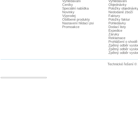
Vyhledávání
Vyhledávání
Ceníky
Objednávky
Speciální nabídka
Položky objednávk
Novinky
Nedodané zboží
Výprodej
Faktury
Oblíbené produkty
Položky faktur
Nastavení hlídací psi
Pohledávky
Promoakce
Dodací listy
Expedice
Záruky
Reklamace
Prohlášení o shodě
Zpětný odběr vyslou
Zpětný odběr vyslouž
Zpětný odběr vyslou
Technické řešení ©