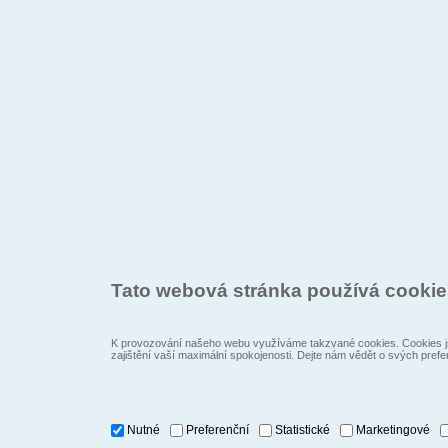
Tato webová stránka používá cooki
K provozování našeho webu využíváme takzvané cookies. Cookies js
zajištění vaší maximální spokojenosti. Dejte nám vědět o svých prefe
Nutné
Preferenční
Statistické
Marketingové