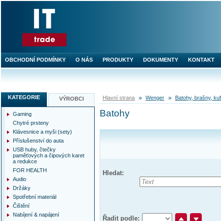
OBCHODNÍ PODMÍNKY
O NÁS
PRODUKTY
DOKUMENTY
KONTAKT
KATEGORIE
Hlavní strana
Wenger
Batohy, brašny, ku
VÝROBCI
Batohy
Gaming
Chytré prsteny
Klávesnice a myši (sety)
Příslušenství do auta
USB huby, čtečky
paměťových a čipových karet
a redukce
FOR HEALTH
Hledat:
Audio
Držáky
Spotřební materiál
Čištění
Nabíjení & napájení
Řadit podle: