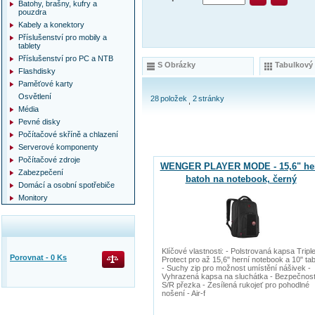
Batohy, brašny, kufry a
pouzdra
Kabely a konektory
Příslušenství pro mobily a
tablety
Příslušenství pro PC a NTB
S Obrázky
Tabulkový
Flashdisky
Paměťové karty
Osvětlení
28
položek
2
stránky
Média
Pevné disky
Počítačové skříně a chlazení
Serverové komponenty
Počítačové zdroje
WENGER PLAYER MODE - 15,6" he
Zabezpečení
batoh na notebook, černý
Domácí a osobní spotřebiče
Monitory
Klíčové vlastnosti: - Polstrovaná kapsa Tripl
Porovnat -
0
Ks
Protect pro až 15,6" herní notebook a 10" tab
- Suchy zip pro možnost umístění nášivek -
Vyhrazená kapsa na sluchátka - Bezpečnost
S/R přezka - Zesílená rukojeť pro pohodlné
nošení - Air-f