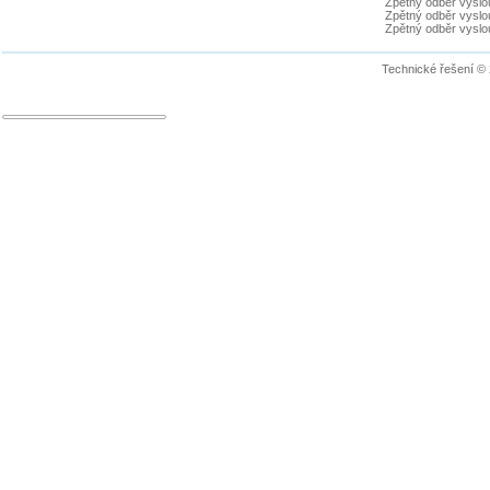
Zpětný odběr vyslou
Zpětný odběr vyslouž
Zpětný odběr vyslou
Technické řešení ©