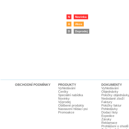
N
Novinka
A
Akce
D
Doprodej
OBCHODNÍ PODMÍNKY
PRODUKTY
DOKUMENTY
Vyhledávání
Vyhledávání
Ceníky
Objednávky
Speciální nabídka
Položky objednávk
Novinky
Nedodané zboží
Výprodej
Faktury
Oblíbené produkty
Položky faktur
Nastavení hlídací psi
Pohledávky
Promoakce
Dodací listy
Expedice
Záruky
Reklamace
Prohlášení o shodě