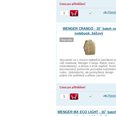
Cena po přihlášení
Porov
WENGER CRANGO - 16" batoh n
notebook, béžový
Doprodej
Seznamte se s novým nejlepším parťákem p
váš notebook, Wenger Crango. Batoh, který 
minimalistický, a přesto o krok napřed. Tento
bezstarostný pomocník pozvedne každoden
rutinu. Jednoduchý, ale promyšlený design
pojme vše potřebné a přitom zachov
Cena po přihlášení
Porov
WENGER MX ECO LIGHT - 16" batoh