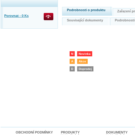
Podrobnosti o produktu
Zařazení 
Porovnat -
0
Ks
Související dokumenty
Podrobnost
N
Novinka
A
Akce
D
Doprodej
OBCHODNÍ PODMÍNKY
PRODUKTY
DOKUMENTY