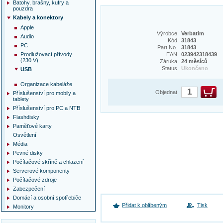
Batohy, brašny, kufry a
pouzdra
Kabely a konektory
Apple
Výrobce
Verbatim
Audio
Kód
31843
PC
Part No.
31843
Prodlužovací přívody
EAN
023942318439
(230 V)
Záruka
24 měsíců
Status
Ukončeno
USB
Organizace kabeláže
Objednat
Příslušenství pro mobily a
tablety
Příslušenství pro PC a NTB
Flashdisky
Paměťové karty
Osvětlení
Média
Pevné disky
Počítačové skříně a chlazení
Serverové komponenty
Počítačové zdroje
Zabezpečení
Domácí a osobní spotřebiče
Přidat k oblíbeným
Tisk
Monitory