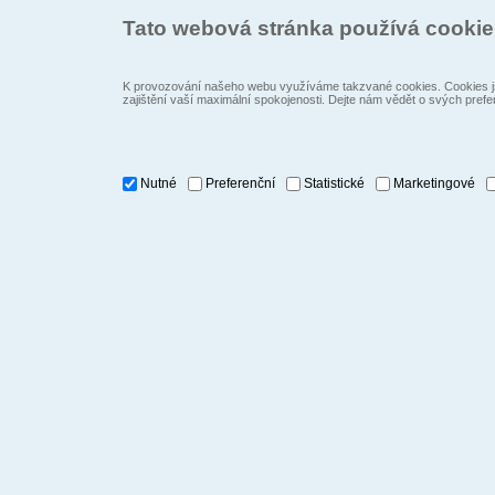
Tato webová stránka používá cooki
K provozování našeho webu využíváme takzvané cookies. Cookies js
zajištění vaší maximální spokojenosti. Dejte nám vědět o svých prefe
Nutné
Preferenční
Statistické
Marketingové