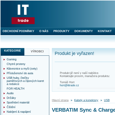
OBCHODNÍ PODMÍNKY
O NÁS
PRODUKTY
DOKUMENTY
KONTAKT
KATEGORIE
VÝROBCI
Produkt je vyřazen!
Gaming
Chytré prsteny
Klávesnice a myši (sety)
Produkt již není v naší nabídce.
Příslušenství do auta
Kontaktujte prosím, manažera produktu:
USB huby, čtečky
paměťových a čipových karet
Tomáš Hort
a redukce
hort@ittrade.cz
FOR HEALTH
Audio
Držáky
Hlavní strana
Kabely a konektory
USB
Spotřební materiál
Čištění
VERBATIM Sync & Charge 
Nabíjení & napájení