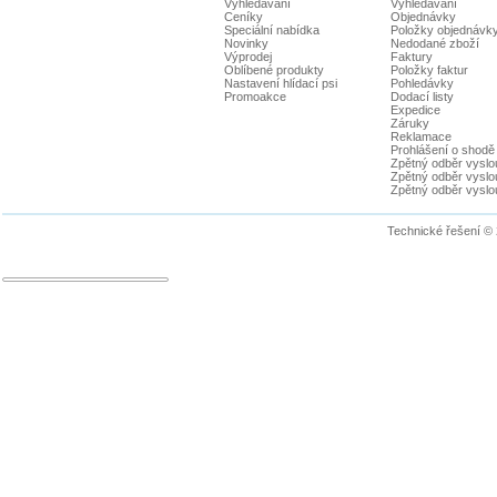
Vyhledávání
Vyhledávání
Ceníky
Objednávky
Speciální nabídka
Položky objednávk
Novinky
Nedodané zboží
Výprodej
Faktury
Oblíbené produkty
Položky faktur
Nastavení hlídací psi
Pohledávky
Promoakce
Dodací listy
Expedice
Záruky
Reklamace
Prohlášení o shodě
Zpětný odběr vyslou
Zpětný odběr vyslouž
Zpětný odběr vyslou
Technické řešení ©