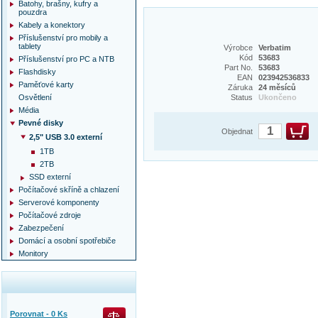
Batohy, brašny, kufry a
pouzdra
Kabely a konektory
Příslušenství pro mobily a
tablety
Výrobce
Verbatim
Kód
53683
Příslušenství pro PC a NTB
Part No.
53683
Flashdisky
EAN
023942536833
Paměťové karty
Záruka
24 měsíců
Osvětlení
Status
Ukončeno
Média
Pevné disky
Objednat
2,5" USB 3.0 externí
1TB
2TB
SSD externí
Počítačové skříně a chlazení
Serverové komponenty
Počítačové zdroje
Zabezpečení
Domácí a osobní spotřebiče
Monitory
Porovnat -
0
Ks