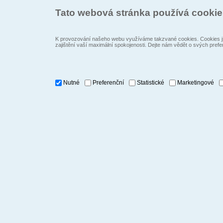
Tato webová stránka používá cooki
K provozování našeho webu využíváme takzvané cookies. Cookies js
zajištění vaší maximální spokojenosti. Dejte nám vědět o svých prefe
Nutné
Preferenční
Statistické
Marketingové