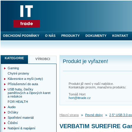
OBCHODNÍ PODMÍNKY
O NÁS
PRODUKTY
DOKUMENTY
KONTAKT
KATEGORIE
VÝROBCI
Produkt je vyřazen!
Gaming
Chytré prsteny
Klávesnice a myši (sety)
Produkt již není v naší nabídce.
Příslušenství do auta
Kontaktujte prosím, manažera produktu:
USB huby, čtečky
paměťových a čipových karet
Tomáš Hort
a redukce
hort@ittrade.cz
FOR HEALTH
Audio
Držáky
Hlavní strana
Pevné disky
2,5" USB 3.0 ex
Spotřební materiál
Čištění
VERBATIM SUREFIRE Gam
Nabíjení & napájení