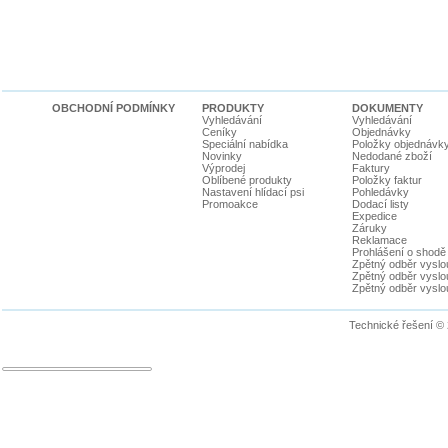
OBCHODNÍ PODMÍNKY
PRODUKTY
DOKUMENTY
Vyhledávání
Vyhledávání
Ceníky
Objednávky
Speciální nabídka
Položky objednávk
Novinky
Nedodané zboží
Výprodej
Faktury
Oblíbené produkty
Položky faktur
Nastavení hlídací psi
Pohledávky
Promoakce
Dodací listy
Expedice
Záruky
Reklamace
Prohlášení o shodě
Zpětný odběr vyslou
Zpětný odběr vyslouž
Zpětný odběr vyslou
Technické řešení ©