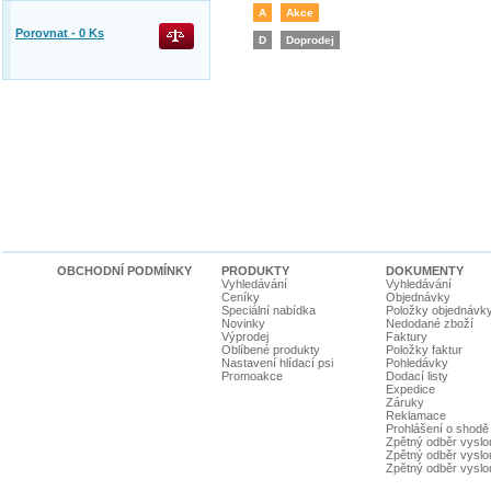
A
Akce
Porovnat -
0
Ks
D
Doprodej
OBCHODNÍ PODMÍNKY
PRODUKTY
DOKUMENTY
Vyhledávání
Vyhledávání
Ceníky
Objednávky
Speciální nabídka
Položky objednávk
Novinky
Nedodané zboží
Výprodej
Faktury
Oblíbené produkty
Položky faktur
Nastavení hlídací psi
Pohledávky
Promoakce
Dodací listy
Expedice
Záruky
Reklamace
Prohlášení o shodě
Zpětný odběr vyslou
Zpětný odběr vyslouž
Zpětný odběr vyslou