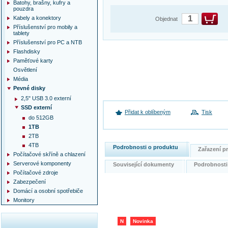
Batohy, brašny, kufry a
pouzdra
Kabely a konektory
Objednat
Příslušenství pro mobily a
tablety
Příslušenství pro PC a NTB
Flashdisky
Paměťové karty
Osvětlení
Média
Pevné disky
2,5" USB 3.0 externí
SSD externí
Přidat k oblíbeným
Tisk
do 512GB
1TB
2TB
4TB
Podrobnosti o produktu
Zařazení 
Počítačové skříně a chlazení
Serverové komponenty
Související dokumenty
Podrobnost
Počítačové zdroje
Zabezpečení
Domácí a osobní spotřebiče
Monitory
N
Novinka