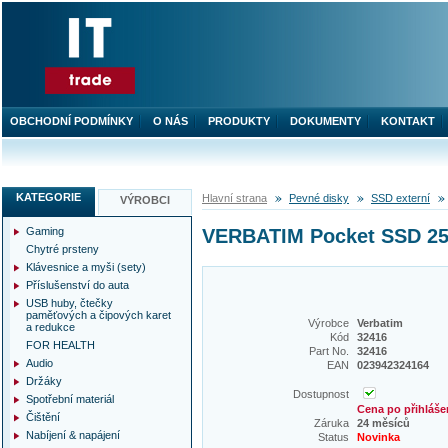
OBCHODNÍ PODMÍNKY
O NÁS
PRODUKTY
DOKUMENTY
KONTAKT
KATEGORIE
Hlavní strana
Pevné disky
SSD externí
VÝROBCI
Gaming
VERBATIM Pocket SSD 2
Chytré prsteny
Klávesnice a myši (sety)
Příslušenství do auta
USB huby, čtečky
paměťových a čipových karet
Výrobce
Verbatim
a redukce
Kód
32416
FOR HEALTH
Part No.
32416
Audio
EAN
023942324164
Držáky
Dostupnost
Spotřební materiál
Cena po přihláše
Čištění
Záruka
24 měsíců
Nabíjení & napájení
Status
Novinka