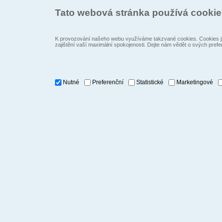
Tato webová stránka používá cooki
K provozování našeho webu využíváme takzvané cookies. Cookies js
zajištění vaší maximální spokojenosti. Dejte nám vědět o svých prefe
Nutné
Preferenční
Statistické
Marketingové