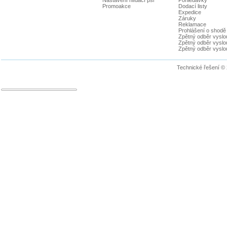
Promoakce
Dodací listy
Expedice
Záruky
Reklamace
Prohlášení o shodě
Zpětný odběr vyslou
Zpětný odběr vyslouž
Zpětný odběr vyslou
Technické řešení ©