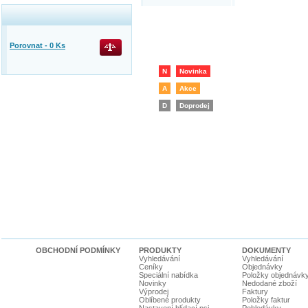
Porovnat -
0
Ks
N
Novinka
A
Akce
D
Doprodej
OBCHODNÍ PODMÍNKY
PRODUKTY
DOKUMENTY
Vyhledávání
Vyhledávání
Ceníky
Objednávky
Speciální nabídka
Položky objednávk
Novinky
Nedodané zboží
Výprodej
Faktury
Oblíbené produkty
Položky faktur
Nastavení hlídací psi
Pohledávky