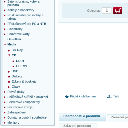
Batohy, brašny, kufry a
pouzdra
Kabely a konektory
Objednat
Příslušenství pro mobily a
tablety
Příslušenství pro PC a NTB
Flashdisky
Paměťové karty
Osvětlení
Média
Blu-Ray
CD
CD-R
CD-RW
DVD
Diskety
Etikety & booklety
Obaly
Pevné disky
Přidat k oblíbeným
Tisk
Počítačové skříně a chlazení
Serverové komponenty
Počítačové zdroje
Zabezpečení
Podrobnosti o produktu
Zařazení 
Domácí a osobní spotřebiče
Monitory
Zařazení produktu