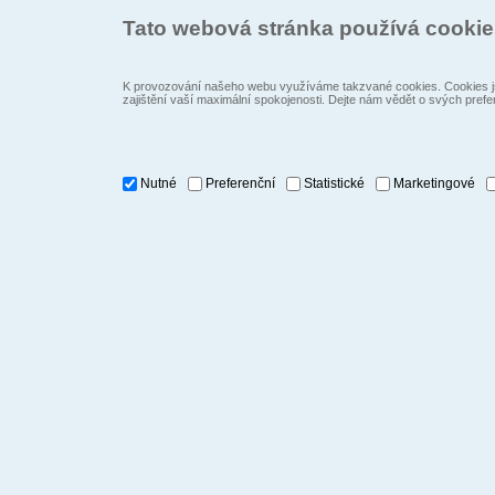
Tato webová stránka používá cooki
K provozování našeho webu využíváme takzvané cookies. Cookies js
zajištění vaší maximální spokojenosti. Dejte nám vědět o svých prefe
Nutné
Preferenční
Statistické
Marketingové