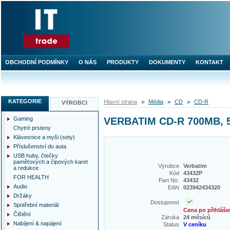
OBCHODNÍ PODMÍNKY
O NÁS
PRODUKTY
DOKUMENTY
KONTAKT
KATEGORIE
Hlavní strana
Média
CD
CD-R
VÝROBCI
Gaming
VERBATIM CD-R 700MB, 52
Chytré prsteny
Klávesnice a myši (sety)
Příslušenství do auta
USB huby, čtečky
paměťových a čipových karet
Výrobce
Verbatim
a redukce
Kód
43432P
FOR HEALTH
Part No.
43432
Audio
EAN
023942434320
Držáky
Dostupnost
Spotřební materiál
Cena po přihláše
Čištění
Záruka
24 měsíců
Nabíjení & napájení
Status
V ceníku