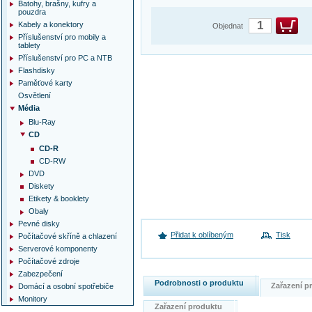
Batohy, brašny, kufry a
pouzdra
Kabely a konektory
Objednat
Příslušenství pro mobily a
tablety
Příslušenství pro PC a NTB
Flashdisky
Paměťové karty
Osvětlení
Média
Blu-Ray
CD
CD-R
CD-RW
DVD
Diskety
Etikety & booklety
Obaly
Pevné disky
Přidat k oblíbeným
Tisk
Počítačové skříně a chlazení
Serverové komponenty
Počítačové zdroje
Zabezpečení
Podrobnosti o produktu
Zařazení 
Domácí a osobní spotřebiče
Monitory
Zařazení produktu