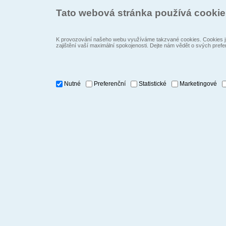
Tato webová stránka používá cooki
K provozování našeho webu využíváme takzvané cookies. Cookies js
zajištění vaší maximální spokojenosti. Dejte nám vědět o svých prefe
Nutné
Preferenční
Statistické
Marketingové