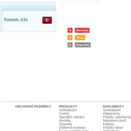
Porovnat -
0
Ks
N
Novinka
A
Akce
D
Doprodej
OBCHODNÍ PODMÍNKY
PRODUKTY
DOKUMENTY
Vyhledávání
Vyhledávání
Ceníky
Objednávky
Speciální nabídka
Položky objednávk
Novinky
Nedodané zboží
Výprodej
Faktury
Oblíbené produkty
Položky faktur
Nastavení hlídací psi
Pohledávky