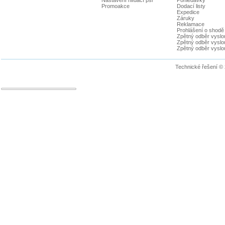
Promoakce
Dodací listy
Expedice
Záruky
Reklamace
Prohlášení o shodě
Zpětný odběr vyslou
Zpětný odběr vyslouž
Zpětný odběr vyslou
Technické řešení ©