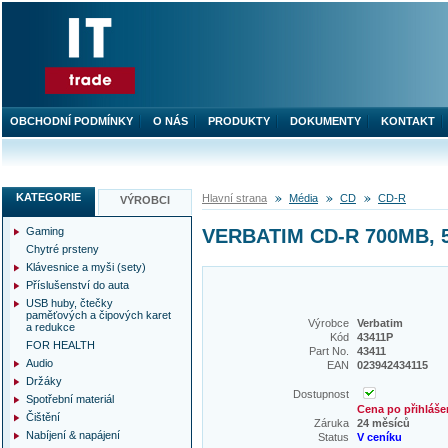
OBCHODNÍ PODMÍNKY
O NÁS
PRODUKTY
DOKUMENTY
KONTAKT
KATEGORIE
Hlavní strana
Média
CD
CD-R
VÝROBCI
Gaming
VERBATIM CD-R 700MB, 52
Chytré prsteny
Klávesnice a myši (sety)
Příslušenství do auta
USB huby, čtečky
paměťových a čipových karet
Výrobce
Verbatim
a redukce
Kód
43411P
FOR HEALTH
Part No.
43411
Audio
EAN
023942434115
Držáky
Dostupnost
Spotřební materiál
Cena po přihláše
Čištění
Záruka
24 měsíců
Nabíjení & napájení
Status
V ceníku