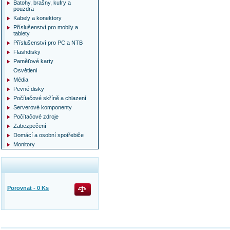
Batohy, brašny, kufry a
pouzdra
Kabely a konektory
Příslušenství pro mobily a
tablety
Příslušenství pro PC a NTB
Flashdisky
Paměťové karty
Osvětlení
Média
Pevné disky
Počítačové skříně a chlazení
Serverové komponenty
Počítačové zdroje
Zabezpečení
Domácí a osobní spotřebiče
Monitory
Porovnat -
0
Ks