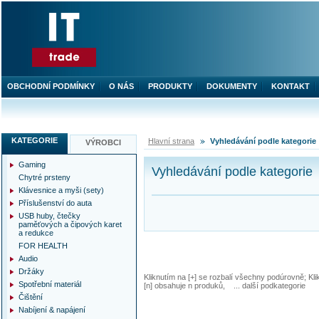
OBCHODNÍ PODMÍNKY
O NÁS
PRODUKTY
DOKUMENTY
KONTAKT
KATEGORIE
Hlavní strana
Vyhledávání podle kategorie
VÝROBCI
Gaming
Vyhledávání podle kategorie
Chytré prsteny
Klávesnice a myši (sety)
Příslušenství do auta
USB huby, čtečky
paměťových a čipových karet
a redukce
FOR HEALTH
Audio
Držáky
Kliknutím na [+] se rozbalí všechny podúrovně; Kl
Spotřební materiál
[n] obsahuje n produků, ... další podkategorie
Čištění
Nabíjení & napájení