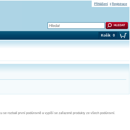
Přihlášení
Registrace
Košík
0
pku se rozbalí první podúrovně a vypíší se zařazené produkty ze všech podúrovní.