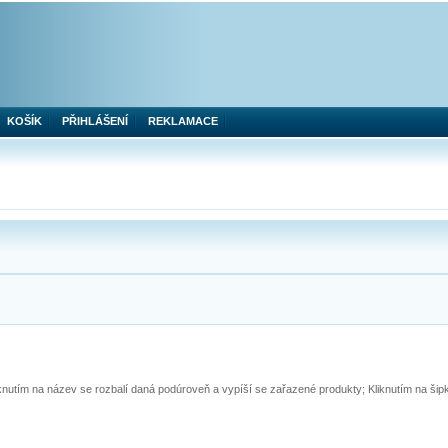
KOŠÍK
PŘIHLÁŠENÍ
REKLAMACE
iknutím na název se rozbalí daná podúroveň a vypíší se zařazené produkty; Kliknutím na ši