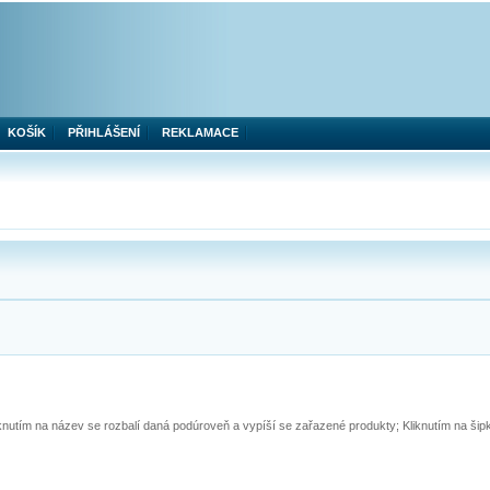
KOŠÍK
PŘIHLÁŠENÍ
REKLAMACE
iknutím na název se rozbalí daná podúroveň a vypíší se zařazené produkty; Kliknutím na ši