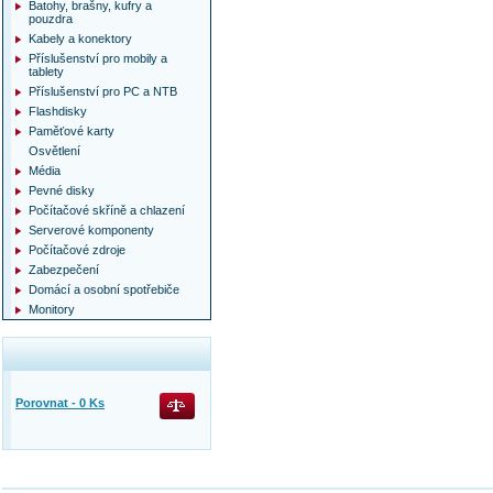
Batohy, brašny, kufry a
pouzdra
Kabely a konektory
Příslušenství pro mobily a
tablety
Příslušenství pro PC a NTB
Flashdisky
Paměťové karty
Osvětlení
Média
Pevné disky
Počítačové skříně a chlazení
Serverové komponenty
Počítačové zdroje
Zabezpečení
Domácí a osobní spotřebiče
Monitory
Porovnat -
0
Ks