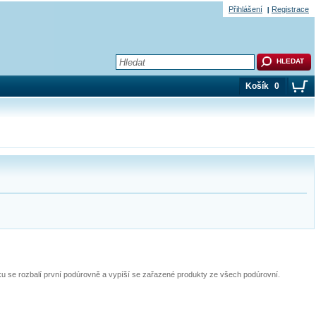
Přihlášení
Registrace
Košík
0
pku se rozbalí první podúrovně a vypíší se zařazené produkty ze všech podúrovní.