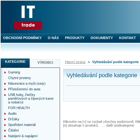
OBCHODNÍ PODMÍNKY
O NÁS
PRODUKTY
DOKUMENTY
KONTAKT
KATEGORIE
Hlavní strana
Vyhledávání podle kategorie
VÝROBCI
Gaming
Vyhledávání podle kategorie
Chytré prsteny
Klávesnice a myši (sety)
Příslušenství do auta
USB huby, čtečky
paměťových a čipových karet
a redukce
FOR HEALTH
Audio
Držáky
Kliknutím na [+] se rozbalí všechny podúrovně; Kl
Spotřební materiál
[n] obsahuje n produků, ... další podkategorie
Čištění
Nabíjení & napájení