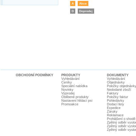
A
Akce
D
Doprodej
OBCHODNÍ PODMÍNKY
PRODUKTY
DOKUMENTY
Vyhledávání
Vyhledávání
Ceníky
Objednávky
Speciální nabídka
Položky objednávk
Novinky
Nedodané zboží
Výprodej
Faktury
Oblíbené produkty
Položky faktur
Nastavení hlídací psi
Pohledávky
Promoakce
Dodací listy
Expedice
Záruky
Reklamace
Prohlášení o shodě
Zpětný odběr vyslou
Zpětný odběr vyslouž
Zpětný odběr vyslou