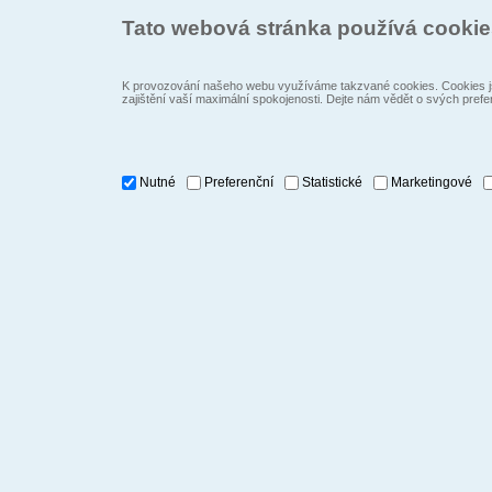
Tato webová stránka používá cooki
K provozování našeho webu využíváme takzvané cookies. Cookies js
zajištění vaší maximální spokojenosti. Dejte nám vědět o svých prefe
Nutné
Preferenční
Statistické
Marketingové