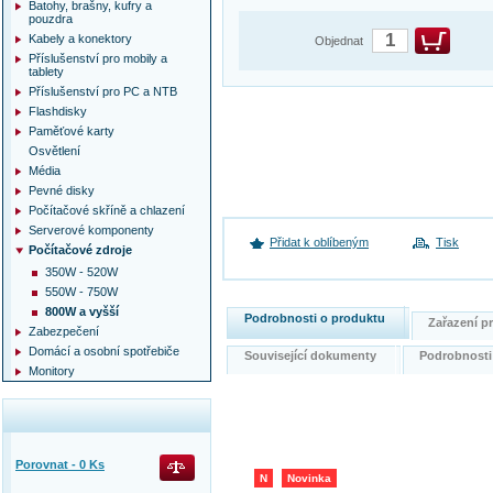
Batohy, brašny, kufry a
pouzdra
Kabely a konektory
Objednat
Příslušenství pro mobily a
tablety
Příslušenství pro PC a NTB
Flashdisky
Paměťové karty
Osvětlení
Média
Pevné disky
Počítačové skříně a chlazení
Serverové komponenty
Přidat k oblíbeným
Tisk
Počítačové zdroje
350W - 520W
550W - 750W
800W a vyšší
Podrobnosti o produktu
Zařazení 
Zabezpečení
Domácí a osobní spotřebiče
Související dokumenty
Podrobnost
Monitory
Porovnat -
0
Ks
N
Novinka