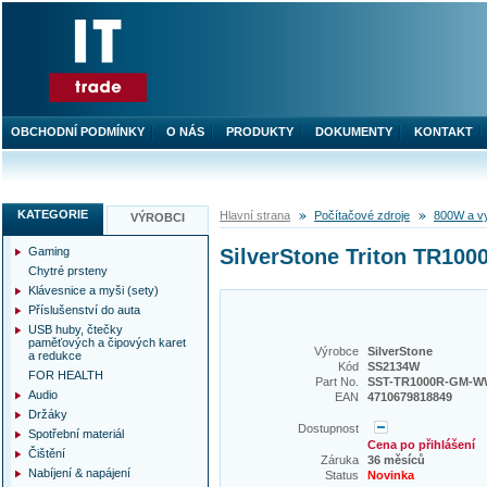
OBCHODNÍ PODMÍNKY
O NÁS
PRODUKTY
DOKUMENTY
KONTAKT
KATEGORIE
Hlavní strana
Počítačové zdroje
800W a v
VÝROBCI
Gaming
SilverStone Triton TR100
Chytré prsteny
Klávesnice a myši (sety)
Příslušenství do auta
USB huby, čtečky
paměťových a čipových karet
Výrobce
SilverStone
a redukce
Kód
SS2134W
FOR HEALTH
Part No.
SST-TR1000R-GM-
Audio
EAN
4710679818849
Držáky
Dostupnost
Spotřební materiál
Cena po přihlášení
Čištění
Záruka
36 měsíců
Nabíjení & napájení
Status
Novinka