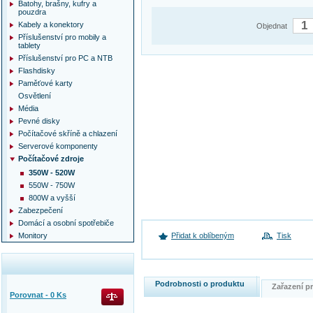
Batohy, brašny, kufry a
pouzdra
Kabely a konektory
Objednat
Příslušenství pro mobily a
tablety
Příslušenství pro PC a NTB
Flashdisky
Paměťové karty
Osvětlení
Média
Pevné disky
Počítačové skříně a chlazení
Serverové komponenty
Počítačové zdroje
350W - 520W
550W - 750W
800W a vyšší
Zabezpečení
Domácí a osobní spotřebiče
Monitory
Přidat k oblíbeným
Tisk
Podrobnosti o produktu
Zařazení 
Porovnat -
0
Ks