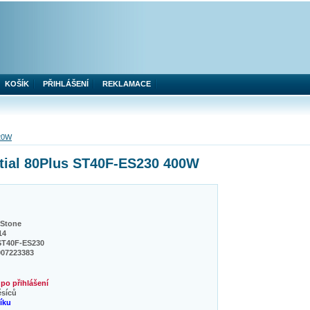
KOŠÍK
PŘIHLÁŠENÍ
REKLAMACE
20W
ntial 80Plus ST40F-ES230 400W
rStone
14
ST40F-ES230
007223383
po přihlášení
ěsíců
níku