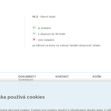
HLS
-
Hlavní sklad
-
je skladem
-
k dispozici do 48 hodin
-
není skladem
po kliknutí na ikony se zobrazí detailní dotazovač skladu
DOKUMENTY
KONTAKT
KOŠÍK
Vyhledávání
Objednávky
ka
Položky objednávky
Nedodané zboží
Faktury
kty
Položky faktur
nka používá cookies
cí psi
Pohledávky
Dodací listy
Expedice
Záruky
Reklamace
váme takzvané cookies. Cookies jsou soubory sloužící k přizpůsobení obsahu webu, k měře