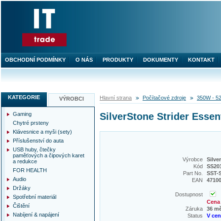
OBCHODNÍ PODMÍNKY
O NÁS
PRODUKTY
DOKUMENTY
KONTAKT
KATEGORIE
Hlavní strana
Počítačové zdroje
350W - 5
VÝROBCI
Gaming
SilverStone Strider Esse
Chytré prsteny
Klávesnice a myši (sety)
Příslušenství do auta
USB huby, čtečky
paměťových a čipových karet
Výrobce
Silve
a redukce
Kód
SS20
FOR HEALTH
Part No.
SST-
Audio
EAN
4710
Držáky
Dostupnost
Spotřební materiál
Cena 
Čištění
Záruka
36 m
Nabíjení & napájení
Status
V ce