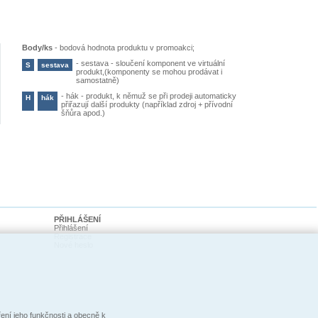
Body/ks
-
bodová hodnota produktu v promoakci;
-
sestava - sloučení komponent ve virtuální
S
sestava
produkt,(komponenty se mohou prodávat i
samostatně)
-
hák - produkt, k němuž se při prodeji automaticky
H
hák
přiřazují další produkty (například zdroj + přívodní
šňůra apod.)
PŘIHLÁŠENÍ
Přihlášení
Registrace
Nové heslo
ní jeho funkčnosti a obecně k