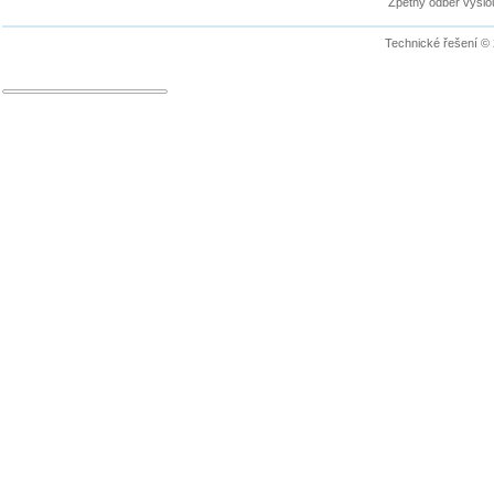
Zpětný odběr vyslou
Technické řešení ©