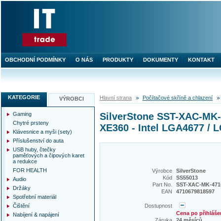
OBCHODNÍ PODMÍNKY
O NÁS
PRODUKTY
DOKUMENTY
KONTAKT
KATEGORIE
Hlavní strana
Počítačové skříně a chlazení
VÝROBCI
Gaming
SilverStone SST-XAC-MK-
Chytré prsteny
XE360 - Intel LGA4677 / 
Klávesnice a myši (sety)
Příslušenství do auta
USB huby, čtečky
paměťových a čipových karet
a redukce
FOR HEALTH
Výrobce
SilverStone
Kód
SS55013
Audio
Part No.
SST-XAC-MK-471
Držáky
EAN
4710679818597
Spotřební materiál
Čištění
Dostupnost
Cena po přihláše
Nabíjení & napájení
Záruka
24 měsíců