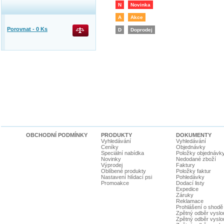
N
Novinka
A
Akce
Porovnat -
0
Ks
D
Doprodej
OBCHODNÍ PODMÍNKY
PRODUKTY
DOKUMENTY
Vyhledávání
Vyhledávání
Ceníky
Objednávky
Speciální nabídka
Položky objednávk
Novinky
Nedodané zboží
Výprodej
Faktury
Oblíbené produkty
Položky faktur
Nastavení hlídací psi
Pohledávky
Promoakce
Dodací listy
Expedice
Záruky
Reklamace
Prohlášení o shodě
Zpětný odběr vyslou
Zpětný odběr vyslouž