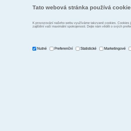
Tato webová stránka používá cooki
K provozování našeho webu využíváme takzvané cookies. Cookies js
zajištění vaší maximální spokojenosti. Dejte nám vědět o svých prefe
Nutné
Preferenční
Statistické
Marketingové