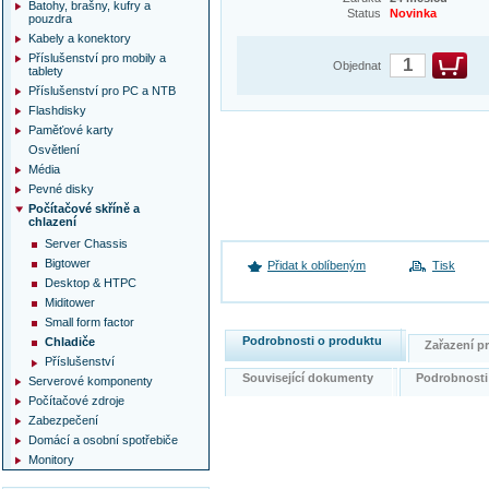
Batohy, brašny, kufry a
Status
Novinka
pouzdra
Kabely a konektory
Příslušenství pro mobily a
Objednat
tablety
Příslušenství pro PC a NTB
Flashdisky
Paměťové karty
Osvětlení
Média
Pevné disky
Počítačové skříně a
chlazení
Server Chassis
Bigtower
Přidat k oblíbeným
Tisk
Desktop & HTPC
Miditower
Small form factor
Podrobnosti o produktu
Chladiče
Zařazení 
Příslušenství
Související dokumenty
Podrobnost
Serverové komponenty
Počítačové zdroje
Zabezpečení
Domácí a osobní spotřebiče
Monitory