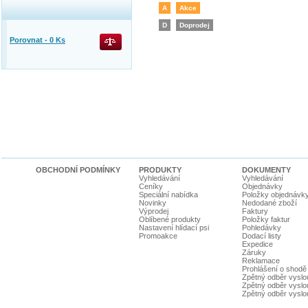
A
Akce
D
Doprodej
Porovnat -
0
Ks
OBCHODNÍ PODMÍNKY
PRODUKTY
DOKUMENTY
Vyhledávání
Vyhledávání
Ceníky
Objednávky
Speciální nabídka
Položky objednávk
Novinky
Nedodané zboží
Výprodej
Faktury
Oblíbené produkty
Položky faktur
Nastavení hlídací psi
Pohledávky
Promoakce
Dodací listy
Expedice
Záruky
Reklamace
Prohlášení o shodě
Zpětný odběr vyslou
Zpětný odběr vyslouž
Zpětný odběr vyslou