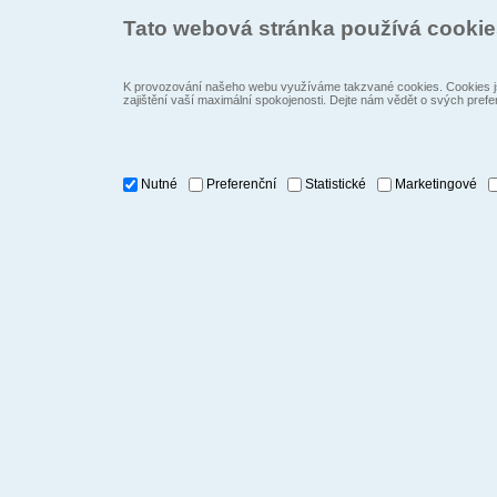
Tato webová stránka používá cooki
K provozování našeho webu využíváme takzvané cookies. Cookies js
zajištění vaší maximální spokojenosti. Dejte nám vědět o svých prefe
Nutné
Preferenční
Statistické
Marketingové