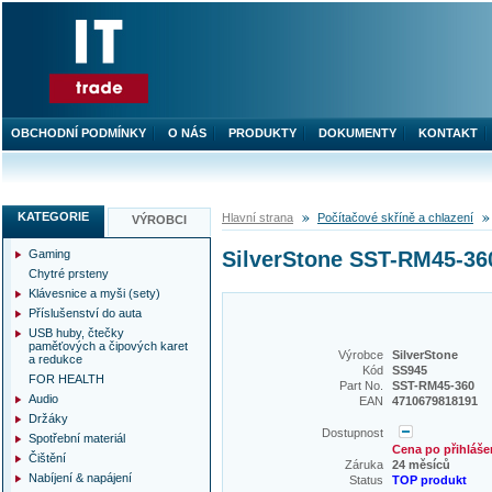
OBCHODNÍ PODMÍNKY
O NÁS
PRODUKTY
DOKUMENTY
KONTAKT
KATEGORIE
Hlavní strana
Počítačové skříně a chlazení
VÝROBCI
Gaming
SilverStone SST-RM45-360 
Chytré prsteny
Klávesnice a myši (sety)
Příslušenství do auta
USB huby, čtečky
paměťových a čipových karet
Výrobce
SilverStone
a redukce
Kód
SS945
FOR HEALTH
Part No.
SST-RM45-360
Audio
EAN
4710679818191
Držáky
Dostupnost
Spotřební materiál
Cena po přihláše
Čištění
Záruka
24 měsíců
Nabíjení & napájení
Status
TOP produkt