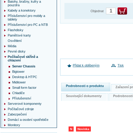
Batohy, brašny, kufry a
pouzdra
Kabely a konektory
Objednat
Příslušenství pro mobily a
tablety
Příslušenství pro PC a NTB
Flashdisky
Paměťové karty
Osvětlení
Média
Pevné disky
Počítačové skříně a
chlazení
Přidat k oblíbeným
Tisk
Server Chassis
Bigtower
Desktop & HTPC
Miditower
Podrobnosti o produktu
Zařazení 
Small form factor
Chladiče
Související dokumenty
Podrobnost
Příslušenství
Serverové komponenty
Počítačové zdroje
Zabezpečení
Domácí a osobní spotřebiče
Monitory
N
Novinka