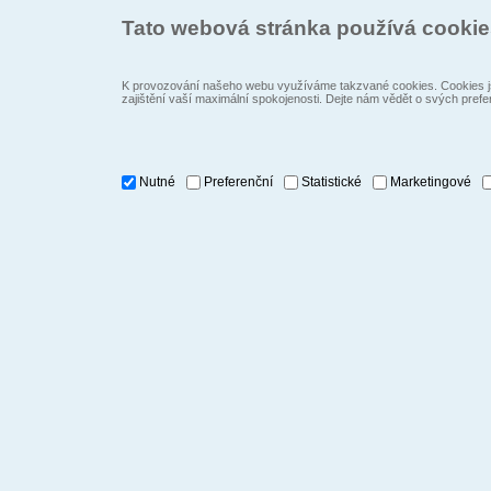
Tato webová stránka používá cooki
K provozování našeho webu využíváme takzvané cookies. Cookies js
zajištění vaší maximální spokojenosti. Dejte nám vědět o svých prefe
Nutné
Preferenční
Statistické
Marketingové