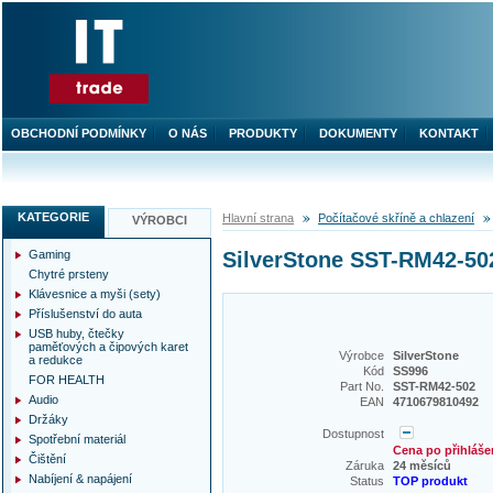
OBCHODNÍ PODMÍNKY
O NÁS
PRODUKTY
DOKUMENTY
KONTAKT
KATEGORIE
Hlavní strana
Počítačové skříně a chlazení
VÝROBCI
Gaming
SilverStone SST-RM42-502
Chytré prsteny
Klávesnice a myši (sety)
Příslušenství do auta
USB huby, čtečky
paměťových a čipových karet
Výrobce
SilverStone
a redukce
Kód
SS996
FOR HEALTH
Part No.
SST-RM42-502
Audio
EAN
4710679810492
Držáky
Dostupnost
Spotřební materiál
Cena po přihláše
Čištění
Záruka
24 měsíců
Nabíjení & napájení
Status
TOP produkt