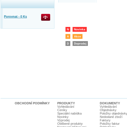
Porovnat -
0
Ks
N
Novinka
A
Akce
D
Doprodej
OBCHODNÍ PODMÍNKY
PRODUKTY
DOKUMENTY
Vyhledávání
Vyhledávání
Ceníky
Objednávky
Speciální nabídka
Položky objednávk
Novinky
Nedodané zboží
Výprodej
Faktury
Oblíbené produkty
Položky faktur
Nastavení hlídací psi
Pohledávky