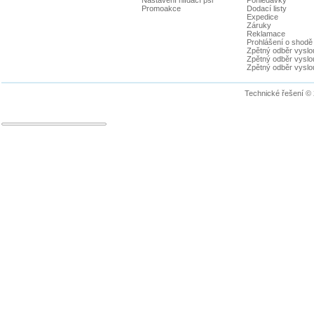
Promoakce
Dodací listy
Expedice
Záruky
Reklamace
Prohlášení o shodě
Zpětný odběr vyslou
Zpětný odběr vyslouž
Zpětný odběr vyslou
Technické řešení ©