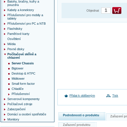
Batohy, brašny, kufry a
pouzdra
Kabely a konektory
Objednat
Příslušenství pro mobily a
tablety
Příslušenství pro PC a NTB
Flashdisky
Paměťové karty
Osvětlení
Média
Pevné disky
Počítačové skříně a
chlazení
Server Chassis
Bigtower
Desktop & HTPC
Miditower
Small form factor
Chladiče
Příslušenství
Přidat k oblíbeným
Tisk
Serverové komponenty
Počítačové zdroje
Zabezpečení
Domácí a osobní spotřebiče
Podrobnosti o produktu
Zařazení 
Monitory
Zařazení produktu