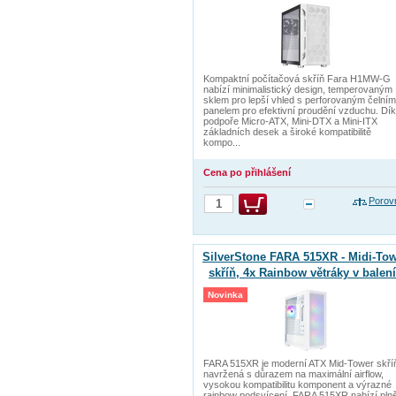
bílá
Kompaktní počítačová skříň Fara H1MW-G
nabízí minimalistický design, temperovaným
sklem pro lepší vhled s perforovaným čelním
panelem pro efektivní proudění vzduchu. Dí
podpoře Micro-ATX, Mini-DTX a Mini-ITX
základních desek a široké kompatibilitě
kompo...
Cena po přihlášení
Porov
SilverStone FARA 515XR - Midi-To
skříň, 4x Rainbow větráky v balení
tvrzené sklo, bílá
Novinka
FARA 515XR je moderní ATX Mid-Tower skří
navržená s důrazem na maximální airflow,
vysokou kompatibilitu komponent a výrazné
rainbow podsvícení. FARA 515XR nabízí pln