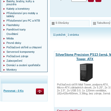
Batohy, brašny, kufry a
pouzdra
Kabely a konektory
Příslušenství pro mobily a
tablety
Příslušenství pro PC a NTB
S Obrázky
Tabulkový
Flashdisky
Paměťové karty
Osvětlení
11
položek
1
stránka
Média
Pevné disky
Počítačové skříně a chlazení
Serverové komponenty
SilverStone Precision PS13 černá, 
Počítačové zdroje
Tower, ATX
Zabezpečení
Domácí a osobní spotřebiče
Monitory
Počítačová skříň Midi Tower, podpora ATX,
Micro-ATX základních desek, 2x 5.25", 2x 3.
2x 2.5", 2x USB 3.0, 1x 120mm ventilátor,
Porovnat -
0
Ks
182x426x400mm, 3.36kg, bez zdroje, černá
Cena po přihlášení