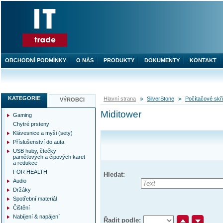
OBCHODNÍ PODMÍNKY
O NÁS
PRODUKTY
DOKUMENTY
KONTAKT
KATEGORIE
Hlavní strana
SilverStone
Počítačové skř
VÝROBCI
Miditower
Gaming
Chytré prsteny
Klávesnice a myši (sety)
Příslušenství do auta
USB huby, čtečky
paměťových a čipových karet
a redukce
FOR HEALTH
Hledat:
Audio
Držáky
Spotřební materiál
Čištění
Nabíjení & napájení
Řadit podle: