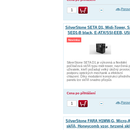
Porov
SilverStone SETA D1, Midi-Tower, S
SED1-B black, E-ATX/SSI-EEB, U
3.0+USB-C, ALU, bez zdroje
Novinka
SilverStone SETA D1 je výkonná a flexibilní
počítačová skříň typu midi-tower, navržená 
uživatele, kteří požadují velký úložný prostor
podporu optických mechanik a efektivní
chlazení. Díky modulární konstrukci předníh
panelu lze skříň snadno přizpůs
Cena po přihlášení
Porov
SilverStone FARA H1MW-G, Micro-
skříň, Honeycomb vzor, tvrzené skl