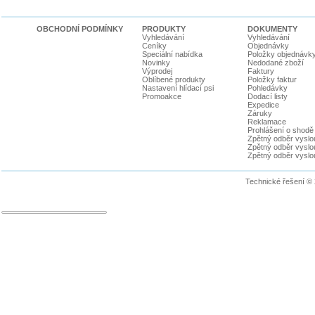
OBCHODNÍ PODMÍNKY
PRODUKTY
DOKUMENTY
Vyhledávání
Vyhledávání
Ceníky
Objednávky
Speciální nabídka
Položky objednávk
Novinky
Nedodané zboží
Výprodej
Faktury
Oblíbené produkty
Položky faktur
Nastavení hlídací psi
Pohledávky
Promoakce
Dodací listy
Expedice
Záruky
Reklamace
Prohlášení o shodě
Zpětný odběr vyslou
Zpětný odběr vyslouž
Zpětný odběr vyslou
Technické řešení ©