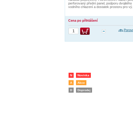
perforovaný přední panel, podporu dvojitého
vodního chlazení a dostatek prostoru pro vý.
Cena po přihlášení
Porov
N
Novinka
A
Akce
D
Doprodej