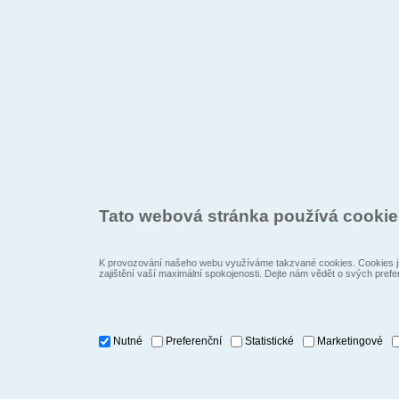
Tato webová stránka používá cooki
K provozování našeho webu využíváme takzvané cookies. Cookies js
zajištění vaší maximální spokojenosti. Dejte nám vědět o svých prefe
Nutné
Preferenční
Statistické
Marketingové