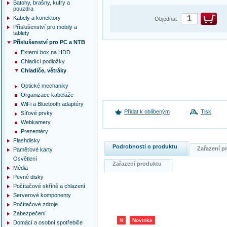
Batohy, brašny, kufry a
pouzdra
Kabely a konektory
Objednat
Příslušenství pro mobily a
tablety
Příslušenství pro PC a NTB
Externí box na HDD
Chladící podložky
Chladiče, větráky
Optické mechaniky
Organizace kabeláže
WiFi a Bluetooth adaptéry
Přidat k oblíbeným
Tisk
Síťové prvky
Webkamery
Prezentéry
Flashdisky
Podrobnosti o produktu
Zařazení 
Paměťové karty
Osvětlení
Zařazení produktu
Média
Pevné disky
Počítačové skříně a chlazení
Serverové komponenty
Počítačové zdroje
Zabezpečení
N
Novinka
Domácí a osobní spotřebiče