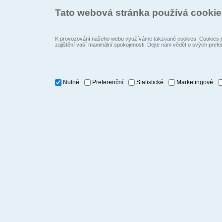
Tato webová stránka používá cooki
K provozování našeho webu využíváme takzvané cookies. Cookies js
zajištění vaší maximální spokojenosti. Dejte nám vědět o svých prefe
Nutné
Preferenční
Statistické
Marketingové