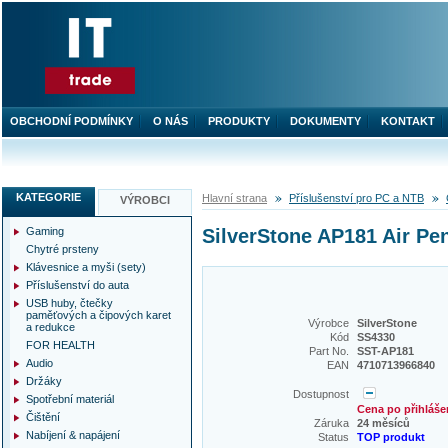
OBCHODNÍ PODMÍNKY
O NÁS
PRODUKTY
DOKUMENTY
KONTAKT
KATEGORIE
Hlavní strana
Příslušenství pro PC a NTB
VÝROBCI
Gaming
SilverStone AP181 Air Pen
Chytré prsteny
Klávesnice a myši (sety)
Příslušenství do auta
USB huby, čtečky
paměťových a čipových karet
Výrobce
SilverStone
a redukce
Kód
SS4330
FOR HEALTH
Part No.
SST-AP181
Audio
EAN
4710713966840
Držáky
Dostupnost
Spotřební materiál
Cena po přihláše
Čištění
Záruka
24 měsíců
Nabíjení & napájení
Status
TOP produkt