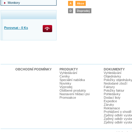
Monitory
A
Akce
D
Doprodej
Porovnat -
0
Ks
OBCHODNÍ PODMÍNKY
PRODUKTY
DOKUMENTY
Vyhledávání
Vyhledávání
Ceníky
Objednávky
Speciální nabídka
Položky objednávk
Novinky
Nedodané zboží
Výprodej
Faktury
Oblíbené produkty
Položky faktur
Nastavení hlídací psi
Pohledávky
Promoakce
Dodací listy
Expedice
Záruky
Reklamace
Prohlášení o shodě
Zpětný odběr vyslou
Zpětný odběr vyslouž
Zpětný odběr vyslou