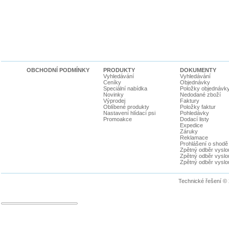
OBCHODNÍ PODMÍNKY
PRODUKTY
DOKUMENTY
Vyhledávání
Vyhledávání
Ceníky
Objednávky
Speciální nabídka
Položky objednávk
Novinky
Nedodané zboží
Výprodej
Faktury
Oblíbené produkty
Položky faktur
Nastavení hlídací psi
Pohledávky
Promoakce
Dodací listy
Expedice
Záruky
Reklamace
Prohlášení o shodě
Zpětný odběr vyslou
Zpětný odběr vyslouž
Zpětný odběr vyslou
Technické řešení ©