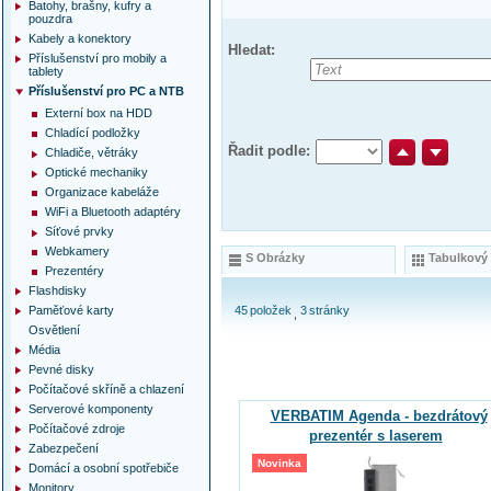
Batohy, brašny, kufry a
pouzdra
Kabely a konektory
Hledat:
Příslušenství pro mobily a
tablety
Příslušenství pro PC a NTB
Externí box na HDD
Chladící podložky
Řadit podle:
Chladiče, větráky
Optické mechaniky
Organizace kabeláže
WiFi a Bluetooth adaptéry
Síťové prvky
Webkamery
S Obrázky
Tabulkový
Prezentéry
Flashdisky
Paměťové karty
45
položek
3
stránky
Osvětlení
Média
Pevné disky
Počítačové skříně a chlazení
Serverové komponenty
VERBATIM Agenda - bezdrátový
Počítačové zdroje
prezentér s laserem
Zabezpečení
Novinka
Domácí a osobní spotřebiče
Monitory