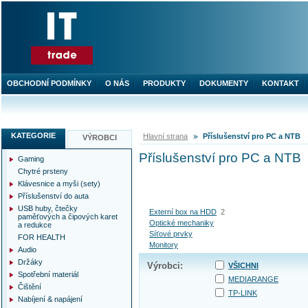
OBCHODNÍ PODMÍNKY
O NÁS
PRODUKTY
DOKUMENTY
KONTAKT
KATEGORIE
Hlavní strana
Příslušenství pro PC a NTB
VÝROBCI
Příslušenství pro PC a NTB
Gaming
Chytré prsteny
Klávesnice a myši (sety)
Příslušenství do auta
USB huby, čtečky
Externí box na HDD
2
paměťových a čipových karet
Optické mechaniky
a redukce
Síťové prvky
FOR HEALTH
Monitory
Audio
Držáky
Výrobci:
VŠICHNI
Spotřební materiál
MEDIARANGE
Čištění
TP-LINK
Nabíjení & napájení