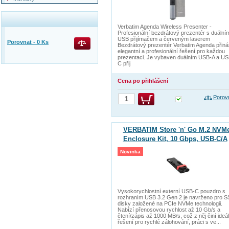
Verbatim Agenda Wireless Presenter -
Profesionální bezdrátový prezentér s duální
USB přijímačem a červeným laserem
Porovnat -
0
Ks
Bezdrátový prezentér Verbatim Agenda přiná
elegantní a profesionální řešení pro každou
prezentaci. Je vybaven duálním USB-A a US
C přij
Cena po přihlášení
Porov
VERBATIM Store 'n' Go M.2 NVM
Enclosure Kit, 10 Gbps, USB-C/A
Novinka
Vysokorychlostní externí USB-C pouzdro s
rozhraním USB 3.2 Gen 2 je navrženo pro 
disky založené na PCIe NVMe technologii.
Nabízí přenosovou rychlost až 10 Gb/s a
čtení/zápis až 1000 MB/s, což z něj činí ideál
řešení pro rychlé zálohování, práci s ve...