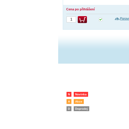
Cena po přihlášení
Porov
N
Novinka
A
Akce
D
Doprodej