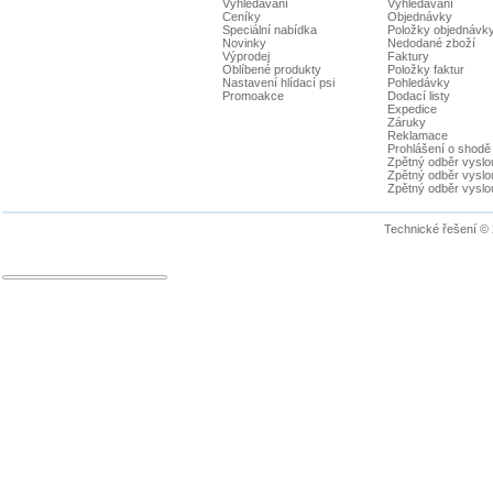
Vyhledávání
Vyhledávání
Ceníky
Objednávky
Speciální nabídka
Položky objednávk
Novinky
Nedodané zboží
Výprodej
Faktury
Oblíbené produkty
Položky faktur
Nastavení hlídací psi
Pohledávky
Promoakce
Dodací listy
Expedice
Záruky
Reklamace
Prohlášení o shodě
Zpětný odběr vyslou
Zpětný odběr vyslouž
Zpětný odběr vyslou
Technické řešení ©