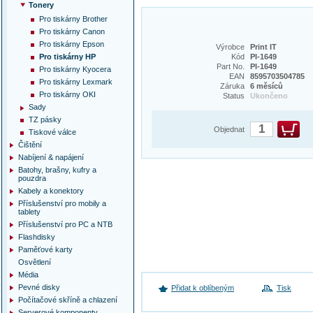
Tonery
Pro tiskárny Brother
Pro tiskárny Canon
Pro tiskárny Epson
Výrobce
Print IT
Pro tiskárny HP
Kód
PI-1649
Part No.
PI-1649
Pro tiskárny Kyocera
EAN
8595703504785
Pro tiskárny Lexmark
Záruka
6 měsíců
Pro tiskárny OKI
Status
Ukončeno
Sady
TZ pásky
Objednat
Tiskové válce
Čištění
Nabíjení & napájení
Batohy, brašny, kufry a
pouzdra
Kabely a konektory
Příslušenství pro mobily a
tablety
Příslušenství pro PC a NTB
Flashdisky
Paměťové karty
Osvětlení
Média
Pevné disky
Přidat k oblíbeným
Tisk
Počítačové skříně a chlazení
Serverové komponenty