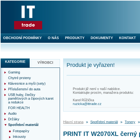
OBCHODNÍ PODMÍNKY
O NÁS
PRODUKTY
DOKUMENTY
KONTAKT
KATEGORIE
VÝROBCI
Produkt je vyřazen!
Gaming
Chytré prsteny
Klávesnice a myši (sety)
Produkt již není v naší nabídce.
Příslušenství do auta
Kontaktujte prosím, manažera produktu:
USB huby, čtečky
paměťových a čipových karet
Karel Růžička
a redukce
ruzicka@ittrade.cz
FOR HEALTH
Audio
Držáky
Hlavní strana
Spotřební materiál
Tonery
Spotřební materiál
Fotopapíry
PRINT IT W2070XL černý 
Inkousty