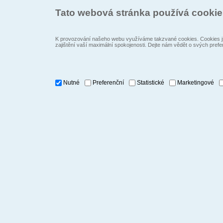
Tato webová stránka používá cooki
K provozování našeho webu využíváme takzvané cookies. Cookies js
zajištění vaší maximální spokojenosti. Dejte nám vědět o svých prefe
Nutné
Preferenční
Statistické
Marketingové