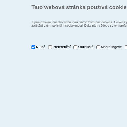
Tato webová stránka používá cooki
K provozování našeho webu využíváme takzvané cookies. Cookies js
zajištění vaší maximální spokojenosti. Dejte nám vědět o svých prefe
Nutné
Preferenční
Statistické
Marketingové