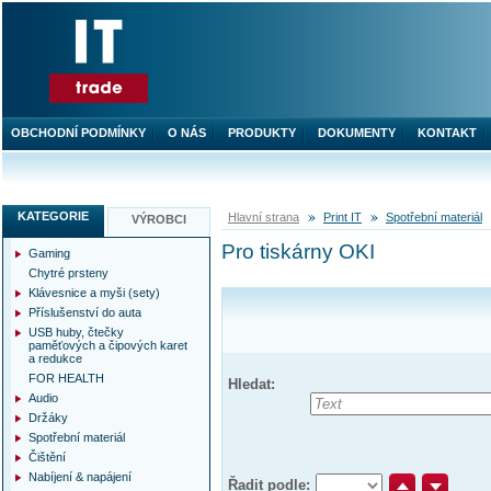
OBCHODNÍ PODMÍNKY
O NÁS
PRODUKTY
DOKUMENTY
KONTAKT
KATEGORIE
Hlavní strana
Print IT
Spotřební materiál
VÝROBCI
Pro tiskárny OKI
Gaming
Chytré prsteny
Klávesnice a myši (sety)
Příslušenství do auta
USB huby, čtečky
paměťových a čipových karet
a redukce
FOR HEALTH
Hledat:
Audio
Držáky
Spotřební materiál
Čištění
Nabíjení & napájení
Řadit podle: