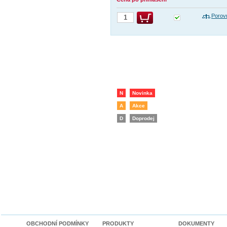
Porov
N
Novinka
A
Akce
D
Doprodej
OBCHODNÍ PODMÍNKY
PRODUKTY
DOKUMENTY