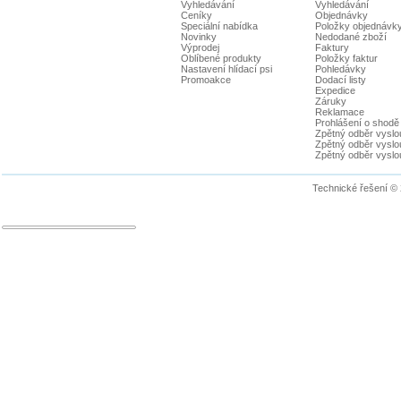
Vyhledávání
Vyhledávání
Ceníky
Objednávky
Speciální nabídka
Položky objednávk
Novinky
Nedodané zboží
Výprodej
Faktury
Oblíbené produkty
Položky faktur
Nastavení hlídací psi
Pohledávky
Promoakce
Dodací listy
Expedice
Záruky
Reklamace
Prohlášení o shodě
Zpětný odběr vyslou
Zpětný odběr vyslouž
Zpětný odběr vyslou
Technické řešení ©