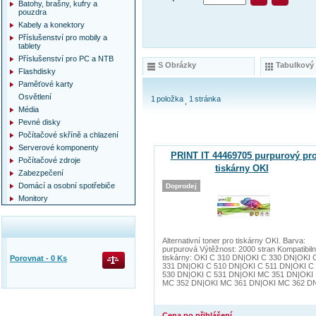
Batohy, brašny, kufry a
pouzdra
Kabely a konektory
Příslušenství pro mobily a
tablety
Příslušenství pro PC a NTB
S Obrázky
Tabulkový
Flashdisky
Paměťové karty
Osvětlení
1
položka
1
stránka
Média
Pevné disky
Počítačové skříně a chlazení
Serverové komponenty
PRINT IT 44469705 purpurový pr
Počítačové zdroje
tiskárny OKI
Zabezpečení
Domácí a osobní spotřebiče
Doprodej
Monitory
Alternativní toner pro tiskárny OKI. Barva:
purpurová Výtěžnost: 2000 stran Kompatibiln
tiskárny: OKI C 310 DN|OKI C 330 DN|OKI 
Porovnat -
0
Ks
331 DN|OKI C 510 DN|OKI C 511 DN|OKI C
530 DN|OKI C 531 DN|OKI MC 351 DN|OKI
MC 352 DN|OKI MC 361 DN|OKI MC 362 D
Cena po přihlášení