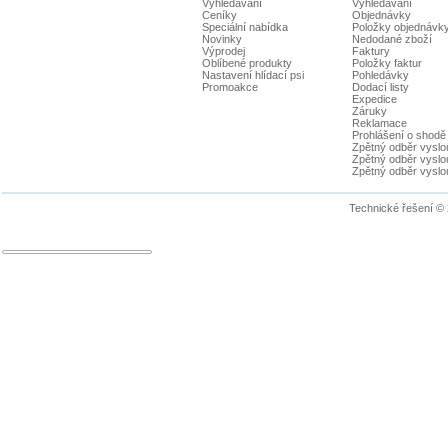
Vyhledávání
Vyhledávání
Ceníky
Objednávky
Speciální nabídka
Položky objednávk
Novinky
Nedodané zboží
Výprodej
Faktury
Oblíbené produkty
Položky faktur
Nastavení hlídací psi
Pohledávky
Promoakce
Dodací listy
Expedice
Záruky
Reklamace
Prohlášení o shodě
Zpětný odběr vyslou
Zpětný odběr vyslouž
Zpětný odběr vyslou
Technické řešení ©