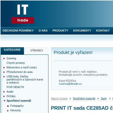
OBCHODNÍ PODMÍNKY
O NÁS
PRODUKTY
DOKUMENTY
KONTAKT
KATEGORIE
VÝROBCI
Produkt je vyřazen!
Gaming
Chytré prsteny
Klávesnice a myši (sety)
Produkt již není v naší nabídce.
Příslušenství do auta
Kontaktujte prosím, manažera produktu:
USB huby, čtečky
paměťových a čipových karet
Karel Růžička
a redukce
ruzicka@ittrade.cz
FOR HEALTH
Audio
Držáky
Hlavní strana
Spotřební materiál
Sady
Spotřební materiál
Fotopapíry
PRINT IT sada CE285AD č.
Inkousty