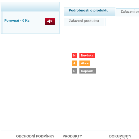
Podrobnosti o produktu
Zařazení 
Porovnat -
0
Ks
Zařazení produktu
N
Novinka
A
Akce
D
Doprodej
OBCHODNÍ PODMÍNKY
PRODUKTY
DOKUMENTY