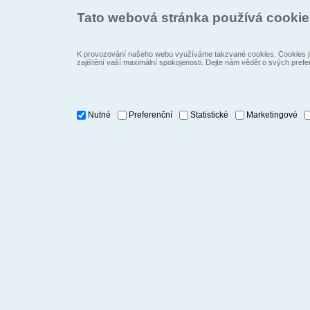
Tato webová stránka používá cooki
K provozování našeho webu využíváme takzvané cookies. Cookies js
zajištění vaší maximální spokojenosti. Dejte nám vědět o svých prefe
Nutné
Preferenční
Statistické
Marketingové