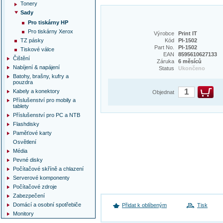
Tonery
Sady
Pro tiskárny HP
Pro tiskárny Xerox
Výrobce
Print IT
TZ pásky
Kód
PI-1502
Part No.
PI-1502
Tiskové válce
EAN
8595610627133
Čištění
Záruka
6 měsíců
Nabíjení & napájení
Status
Ukončeno
Batohy, brašny, kufry a
pouzdra
Kabely a konektory
Objednat
Příslušenství pro mobily a
tablety
Příslušenství pro PC a NTB
Flashdisky
Paměťové karty
Osvětlení
Média
Pevné disky
Počítačové skříně a chlazení
Serverové komponenty
Počítačové zdroje
Zabezpečení
Domácí a osobní spotřebiče
Přidat k oblíbeným
Tisk
Monitory